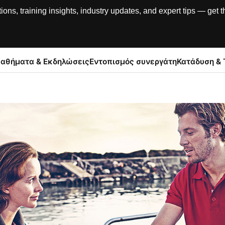
, training insights, industry updates, and expert tips — get th
αθήματα & Εκδηλώσεις
Εντοπισμός συνεργάτη
Κατάδυση & 