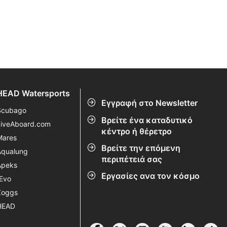
HEAD Watersports
Εγγραφή στο Newsletter
Scubago
Βρείτε ένα καταδυτικό
LiveAboard.com
κέντρο ή θέρετρο
Mares
Βρείτε την επόμενη
Aqualung
περιπέτειά σας
Apeks
Εργασίες ανα τον κόσμο
rEvo
Zoggs
HEAD