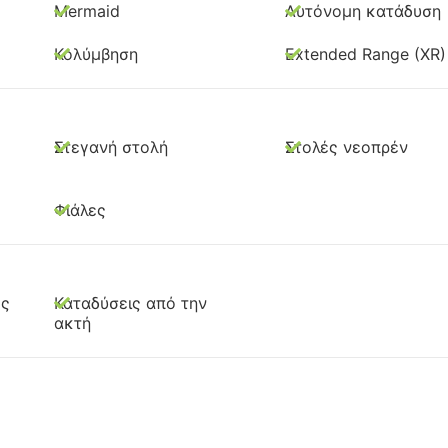
Mermaid
Αυτόνομη κατάδυση
Κολύμβηση
Extended Range (XR)
Στεγανή στολή
Στολές νεοπρέν
Φιάλες
ος
Καταδύσεις από την
ακτή