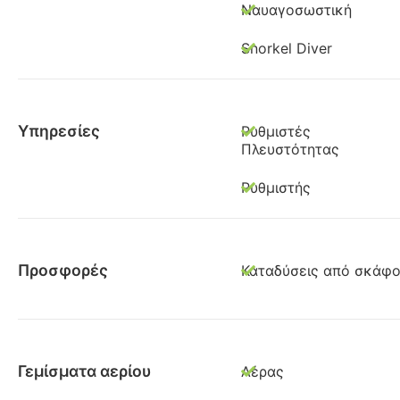
Ναυαγοσωστική
Snorkel Diver
Υπηρεσίες
Ρυθμιστές
Πλευστότητας
Ρυθμιστής
Προσφορές
Καταδύσεις από σκάφ
Γεμίσματα αερίου
Αέρας