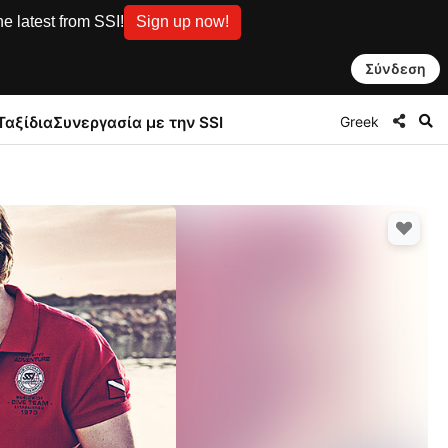
e latest from SSI!
Sign up now!
Σύνδεση
Greek
Ταξίδια
Συνεργασία με την SSI