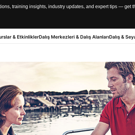
, training insights, industry updates, and expert tips — get th
urslar & Etkinlikler
Dalış Merkezleri & Dalış Alanları
Dalış & Sey