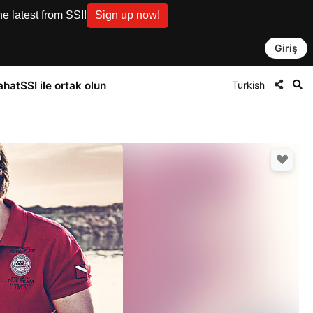
e latest from SSI!
Sign up now!
Giriş
Turkish
ahat
SSI ile ortak olun