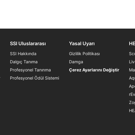
SSI Uluslararası
Yasal Uyarı
HE
SSI Hakkında
Gizlilik Politikası
Sc
Dalgıç Tanıma
Damga
Li
Profesyonel Tanınma
Çerez Ayarlarını Değiştir
Ma
r
Profesyonel Ödül Sistemi
Aq
Ap
rE
Zo
HE