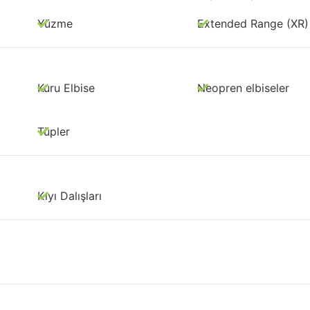
Yüzme
Extended Range (XR)
Kuru Elbise
Neopren elbiseler
Tüpler
Kıyı Dalışları