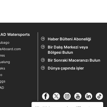
AD Watersports
Haber Bülteni Aboneliği
ubago
Bir Dalış Merkezi veya
veAboard.com
Bölgesi Bulun
res
Bir Sonraki Maceranızı Bulun
ualung
Dünya çapında işler
eks
vo
ggs
AD