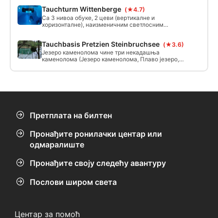
регистрација и брифинг о школи роњења.
Tauchturm Wittenberge
(★4.7)
Добићете водоотпорну оријентацијску карту.
Са 3 нивоа обуке, 2 цеви (вертикалне и
хоризонталне), наизменичним светлосним
системом и малим стеновитим пејзажом, прибл.
Ронилачки торањ дубок 10 м не само да нуди
Tauchbasis Pretzien Steinbruchsee
(★3.6)
рекреативним рониоцима много разноликости,
већ је идеалан и за професионалце у роњењу.
Језеро каменолома чине три некадашња
каменолома (Језеро каменолома, Плаво језеро,
Дубоко језеро), који су сада повезани
повишеним водостајем.
Претплата на билтен
Пронађите ронилачки центар или
одмаралиште
Пронађите своју следећу авантуру
Послови широм света
Центар за помоћ