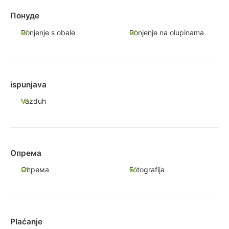
Понуде
Ronjenje s obale
Ronjenje na olupinama
ispunjava
Vazduh
Опрема
Опрема
Fotografija
Plaćanje