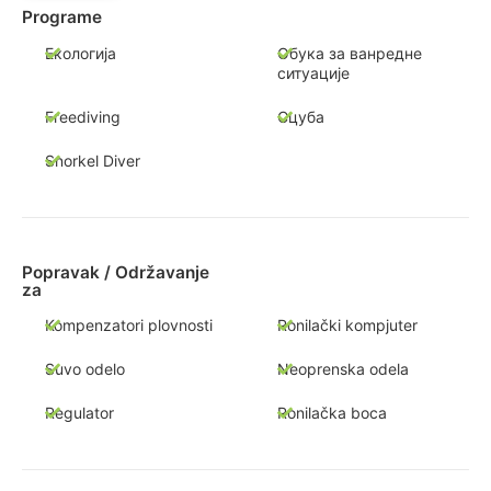
Programe
Екологија
Обука за ванредне
ситуације
Freediving
Сцуба
Snorkel Diver
Popravak / Održavanje
za
Kompenzatori plovnosti
Ronilački kompjuter
Suvo odelo
Neoprenska odela
Regulator
Ronilačka boca