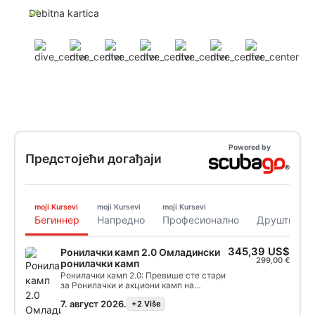
Debitna kartica
Powered by
Предстојећи догађаји
moji Kursevi
moji Kursevi
moji Kursevi
Бегиннер
Напредно
Професионално
Друштвени 
345,39 US$
Ронилачки камп 2.0 Омладински
299,00 €
ронилачки камп
Ронилачки камп 2.0: Превише сте стари
за Ронилачки и акциони камп на
отвореном? Онда је Ронилачки камп 2.0
7. август 2026.
+2 Više
савршен за вас. Још не умете да
роните? Нема проблема! Драго нам је