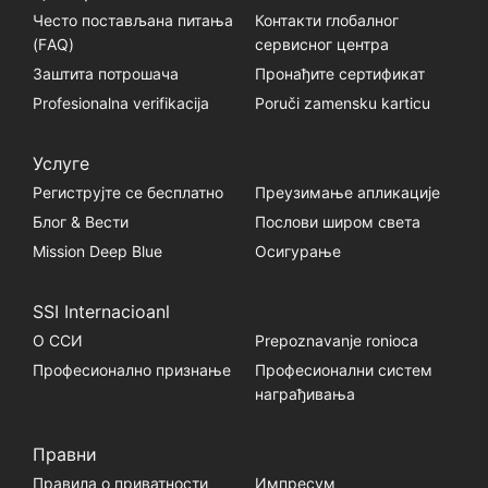
Често постављана питања
Контакти глобалног
(FАQ)
сервисног центра
Заштита потрошача
Пронађите сертификат
Profesionalna verifikacija
Poruči zamensku karticu
Услуге
Региструјте се бесплатно
Преузимање апликације
Блог & Вести
Послови широм света
Mission Deep Blue
Осигурање
SSI Internacioanl
О ССИ
Prepoznavanje ronioca
Професионално признање
Професионални систем
награђивања
Правни
Правила о приватности
Импресум