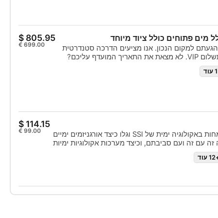
ל מים פתוחים כולל ציוד מיוחד
הגעתם למקום הנכון. אנו מציעים הדרכה סטנדרטית
של 1:1 ללא תוספת תשלום VIP. לא מצאת את התאריך המועדף עליכם?
ל קצר ונמצא זמן שמתאים לכם. הסמכה זו מוכרת
דרך הטובה ביותר לצאת להרפתקה לכל החיים כצולל
הדרכה מותאמת אישית וסדנאות הכשרה מעשיות
המיומנויות והניסיון של צולל בטוח ובטוח. עם
מכת צולל מים פתוחים של SSI.
השתתפו בקורס התמחות באקולוגיה ימית של SSI וגלו כיצד אורגניזמים ימיים
זה עם זה ועם סביבתם, וכיצד מערכות אקולוגיות ימיות
 זו. עם ידע חדש זה, סביר להניח שתעריכו את החיים
 עוד
ם סיום הקורס תקבלו את הסמכת התמחות האקולוגיה