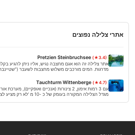
לכישורים שלכם בחופשת הצלילה שלכם, קחו את הקורס
הטיול שלכם. הקורס אידיאלי גם עבור תלמידי צוללנים
לחזק את כישורי הצלילה שלהם לפני צלילות המים הפ
הגמיש מאפשר לכם לקחת את הזמן שלכם ולהתמקד ב
אתרי צלילה נפוצים
Pretzien Steinbruchsee
(★3.4)
אתר צלילה זה הוא אגם מחצבה נגיש, אליו ניתן להגיע בק
מדרגות. המים מורכבים משלוש מחצבות לשעבר ("שטיינברוכז
סי").
Tauchturm Wittenberge
(★4.7)
עם 3 רמות אימון, 2 צינורות (אנכיים ואופקיים), מ
מגדל הצלילה המקורה בעומק של כ -0
גם אידיאלי עבור הצולל המקצועי.