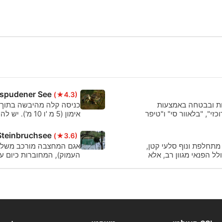
 זמן קצר לפני
 במים פתוחים כדי
תוחים. משך הקורס
חולשות שלכם.
ospudener See
(★4.3)
לות ובבטחה באמצעות
י", "בלאוור סי" ו"טיפר
אימון (5 מ 'ו
התמצאות עמידה למים.
Steinbruchsee
(★3.6)
ערכת אור מתחלפת ונוף סלעי קטן,
אגם המחצבה מורכב משלו
1 מ 'לא רק מציע לצולל הפנאי מגוון רב, אלא
העמוק), המחוברות כיום על