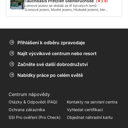
Tauchbasis Pretzien Steinbruchsee
(★3.6)
ale je ideální i pro profesionální potápěče.
Lomové jezero se skládá ze tří bývalých lomů
(Lomové jezero, Modré jezero, Hluboké jezero), které
jsou nyní spojeny zvýšenou hladinou vody.
Přihlášení k odběru zpravodaje
Najít výcvikové centrum nebo resort
Začněte své další dobrodružství
Nabídky práce po celém světě
Centrum nápovědy
Otázky & Odpovědi (FAQ)
Kontakty na servisní centra
Ochrana zákazníka
Vyhledat certifikaci
SSI Pro ověření (Pro Check)
Objednat náhradní kartu