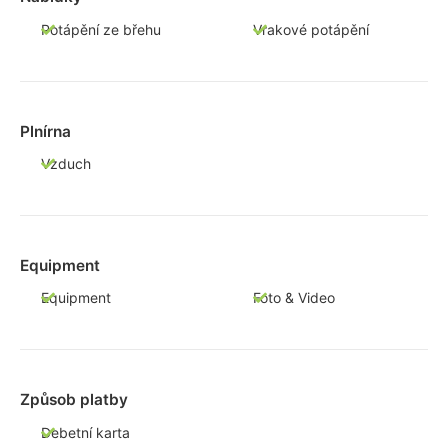
Potápění ze břehu
Vrakové potápění
Plnírna
Vzduch
Equipment
Equipment
Foto & Video
Způsob platby
Debetní karta