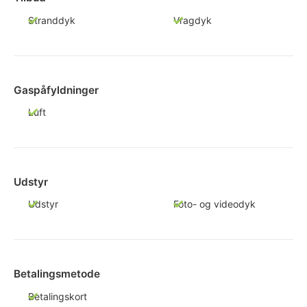
Stranddyk
Vragdyk
Gaspåfyldninger
Luft
Udstyr
Udstyr
Foto- og videodyk
Betalingsmetode
Betalingskort