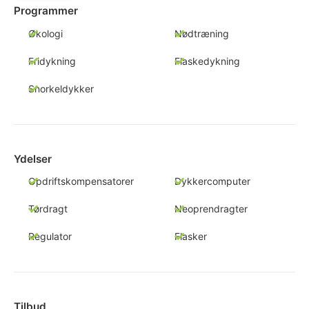
Programmer
Økologi
Nødtræning
Fridykning
Flaskedykning
Snorkeldykker
Ydelser
Opdriftskompensatorer
Dykkercomputer
Tørdragt
Neoprendragter
Regulator
Flasker
Tilbud