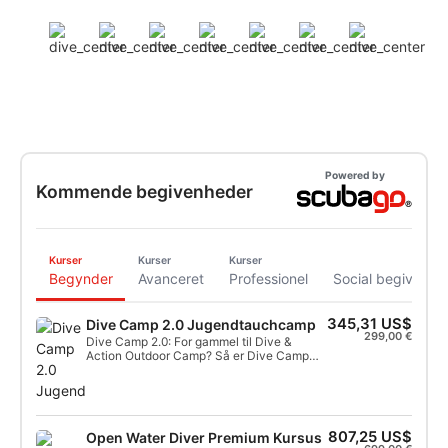
Powered by
Kommende begivenheder
Kurser
Kurser
Kurser
Begynder
Avanceret
Professionel
Social begivenhe
345,31 US$
Dive Camp 2.0 Jugendtauchcamp
299,00 €
Dive Camp 2.0: For gammel til Dive &
Action Outdoor Camp? Så er Dive Camp
2.0 perfekt til dig. Kan du ikke dykke
endnu? Intet problem! Vi starter gerne dit
undervandseventyr med et
begynderkursus. Dette inkluderer tre dyk
(individuelt overvåget af en
807,25 US$
Open Water Diver Premium Kursus
dykkerinstruktør). Du får adgang til online-