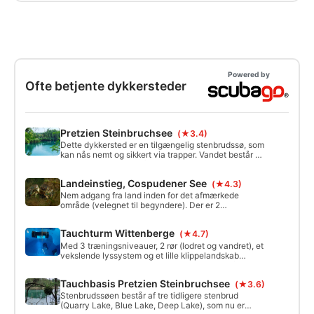
dykkerfærdigheder på; det er ofte en
havet endnu mere. Når du har gennemført
forudsætning for at genoptage din
kurset, modtager du din SSI Marine Ecology
dykkercertificering efter en pause. Hvis du
Specialty-certificering.
vil nyde undervandsverdenen uden at
bekymre dig om dine færdigheder på din
dykkerferie, så tag kurset kort før din tur.
Kurset er også ideelt for Open Water Diver-
elever til at styrke deres
Powered by
dykkerfærdigheder inden deres dyk i åbent
Ofte betjente dykkersteder
vand. Den fleksible kursusvarighed giver
dig mulighed for at tage dig god tid og
fokusere på dine svagheder.
Pretzien Steinbruchsee
(★3.4)
Dette dykkersted er en tilgængelig stenbrudssø, som
kan nås nemt og sikkert via trapper. Vandet består af
tre tidligere stenbrud ("Steinbruchsee", "Blauer See"
og "Tiefer See").
Landeinstieg, Cospudener See
(★4.3)
Nem adgang fra land inden for det afmærkede
område (velegnet til begyndere). Der er 2
træningsplatforme (5 m og 10 m). Registrering og
briefing om dykkerskolen er påkrævet. Du vil
Tauchturm Wittenberge
(★4.7)
modtage et vandtæt orienteringskort.
Med 3 træningsniveauer, 2 rør (lodret og vandret), et
vekslende lyssystem og et lille klippelandskab
tilbyder det ca. 10 m dybe indendørs dykkertårn ikke
kun fritidsdykkeren en masse variation, men er også
Tauchbasis Pretzien Steinbruchsee
(★3.6)
ideelt til den professionelle dykker.
Stenbrudssøen består af tre tidligere stenbrud
(Quarry Lake, Blue Lake, Deep Lake), som nu er