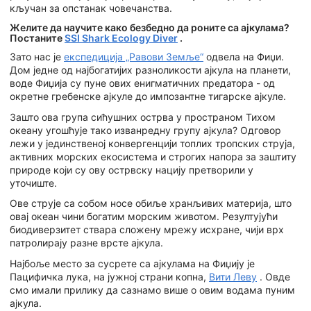
кључан за опстанак човечанства.
Желите да научите како безбедно да роните са ајкулама?
Постаните
SSI Shark Ecology Diver
.
Зато нас је
експедиција „Равови Земље“
одвела на Фиџи.
Дом једне од најбогатијих разноликости ајкула на планети,
воде Фиџија су пуне ових енигматичних предатора - од
окретне гребенске ајкуле до импозантне тигарске ајкуле.
Зашто ова група сићушних острва у пространом Тихом
океану угошћује тако изванредну групу ајкула? Одговор
лежи у јединственој конвергенцији топлих тропских струја,
активних морских екосистема и строгих напора за заштиту
природе који су ову острвску нацију претворили у
уточиште.
Ове струје са собом носе обиље хранљивих материја, што
овај океан чини богатим морским животом. Резултујући
биодиверзитет ствара сложену мрежу исхране, чији врх
патролирају разне врсте ајкула.
Најбоље место за сусрете са ајкулама на Фиџију је
Пацифичка лука, на јужној страни копна,
Вити Леву
. Овде
смо имали прилику да сазнамо више о овим водама пуним
ајкула.