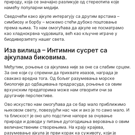
природу, која се значајно разликује од стереотипа које
намећу популарни медији.
Сведочећи како ајкуле интерагују са другим врстама –
симбиозу и борбу – можемо стећи дубоко поштовање
према њима. То нам омогућава да ајкуле не посматрамо
као хладнокрвна чудовишта, већ као кључне играче у
биодиверзитету нашег света.
Иза вилица – Интимни сусрет са
ајкулама биковима.
Међутим, роњење са ајкулама није за оне са слабим срцем.
За оне који су спремни да прихвате изазов, награда је
свакако вредна тога. Од бољег разумевања морске
биологије до одбацивања предрасуда, роњење са овим
врхунским предаторима може нам отворити очи за
другачије перспективе.
Ово искуство нам омогућава да се бар мало приближимо
њиховом свету, повезујући нас чак и ако је то само мало. И
та блискост је оно што подстиче напоре за очување
природе и доводи у питање дугогодишња веровања о овим
величанственим створењима. На крају крајева,
разумевање ајкула је први корак ка суживоту, који је