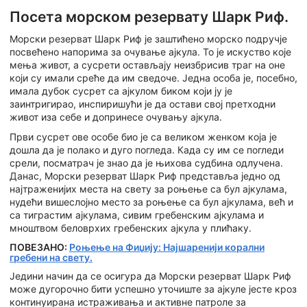
Посета морском резервату Шарк Риф.
Морски резерват Шарк Риф је заштићено морско подручје
посвећено напорима за очување ајкула. То је искуство које
мења живот, а сусрети остављају неизбрисив траг на оне
који су имали среће да им сведоче. Једна особа је, посебно,
имала дубок сусрет са ајкулом биком који ју је
заинтригирао, инспиришући је да остави свој претходни
живот иза себе и допринесе очувању ајкула.
Први сусрет ове особе био је са великом женком која је
дошла да је полако и дуго погледа. Када су им се погледи
срели, посматрач је знао да је њихова судбина одлучена.
Данас, Морски резерват Шарк Риф представља једно од
најтраженијих места на свету за роњење са бул ајкулама,
нудећи вишеслојно место за роњење са бул ајкулама, већ и
са тиграстим ајкулама, сивим гребенским ајкулама и
мноштвом беловрхих гребенских ајкула у плићаку.
ПОВЕЗАНО:
Роњење на Фиџију: Најшаренији корални
гребени на свету.
Једини начин да се осигура да Морски резерват Шарк Риф
може дугорочно бити успешно уточиште за ајкуле јесте кроз
континуирана истраживања и активне патроле за