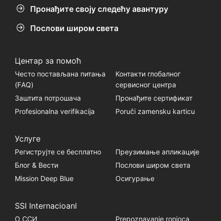
Пронађите своју следећу авантуру
Послови широм света
Центар за помоћ
Често постављана питања
Контакти глобалног
(FАQ)
сервисног центра
Заштита потрошача
Пронађите сертификат
Profesionalna verifikacija
Poruči zamensku karticu
Услуге
Региструјте се бесплатно
Преузимање апликације
Блог & Вести
Послови широм света
Mission Deep Blue
Осигурање
SSI Internacioanl
О ССИ
Prepoznavanje ronioca