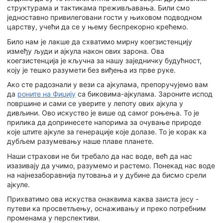
структурама и тактикама преживљавања. Били смо
једноставно привилеговани гости у њиховом подводном
царству, учећи да се у њему беспрекорно крећемо.
Било нам је лакше да схватимо мирну коегзистенцију
између људи и ајкула након ових зарона. Ова
коегзистенција је кључна за нашу заједничку будућност,
коју је тешко разумети без виђења из прве руке.
Ако сте радознали у вези са ајкулама, препоручујемо вам
да
роните на Фиџију
са биковима-ајкулама. Зароните испод
површине и сами се уверите у лепоту ових ајкула у
дивљини. Ово искуство је више од самог роњења. То је
прилика да допринесете напорима за очување природе
које штите ајкуле за генерације које долазе. То је корак ка
дубљем разумевању наше плаве планете.
Наши страхови не би требало да нас воде, већ да нас
изазивају да учимо, разумемо и растемо. Понекад нас воде
на најнезаборавнија путовања и у дубине да бисмо срели
ајкуле.
Прихватимо ова искуства онаквима каква заиста јесу -
путеви ка просветљењу, оснаживању и преко потребним
променама у перспективи.