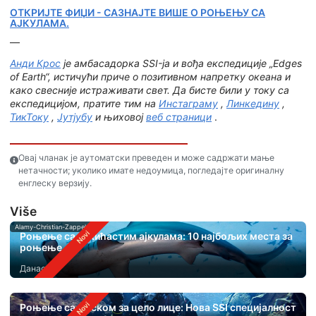
ОТКРИЈТЕ ФИЏИ - САЗНАЈТЕ ВИШЕ О РОЊЕЊУ СА
АЈКУЛАМА.
—
Анди Крос
је амбасадорка SSI-ја и вођа експедиције „Edges
of Earth“, истичући приче о позитивном напретку океана и
како свесније истраживати свет. Да бисте били у току са
експедицијом, пратите тим на
Инстаграму
,
Линкедину
,
ТикТоку
,
Јутјубу
и њиховој
веб страници
.
Овај чланак је аутоматски преведен и може садржати мање
нетачности; уколико имате недоумица, погледајте оригиналну
енглеску верзију.
Više
Alamy-Christian-Zappel
Роњење са чекићастим ајкулама: 10 најбољих места за
роњење
Данас
Роњење са маском за цело лице: Нова SSI специјалност