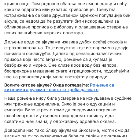
криволовце. Тим редовно обавља ове смене дању и ноћу
како би одвратио или ухватио криволовце. Тренутна
истраживања се баве друштвеном мрежом популације бик
ајкула, са надом да ће резултати бити искоришћени за
обликовање прописа о риболову и олакшавање стварања
нових заштићених морских простора.
Дељење воде са ајкулама изазива дубок осећај спокоја и
страхопоштовања. То је искуство које истовремено делује
понизно и оснажујуће. Далеко од сензационалистичких
призора које често виђамо, роњење са ајкулама је
безбрижно и мирно. Оне клизе кроз воду без напора,
беспрекорна мешавина снаге и грациозности, подсећајући
нас на равнотежу која мора постојати у природи.
Волите китове ајкуле? Онда погледајте:
Роњење са
китовима ајкулама - све што треба да знате
Наша роњења нису била усмерена на искушавање судбине
или тражење адреналина. Било је реч о едукацији и
емпатији. Било је реч о томе да сведочимо погрешно
схваћеној врсти у њеном природном станишту и да
схватимо њен значај у одржавању здравља океана.
Доводећи нас тако близу ајкулама биковима, могли смо да
видимо да су то интелигентна бића са својим друштвеним