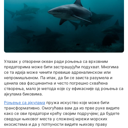
Улазак у отворени океан ради роњења са врховним
предаторима може бити застрашујући подухват. Многима
се та идеја може чинити превише адреналинском или
непромишљеном. Па ипак, да би се заиста разумела и
ценила ова фасцинантна и често погрешно схваћена
створења, мало је метода које су ефикасније од роњења са
ајкулама биковима.
Роњење са ајкулама
пружа искуство које може бити
трансформативно. Омогућава вам да из прве руке видите
како се ови предатори крећу својим подручјем; да будете
сведоци њиховог места у сложеној мрежи морских
екосистема и да у потпуности видите њихову праву