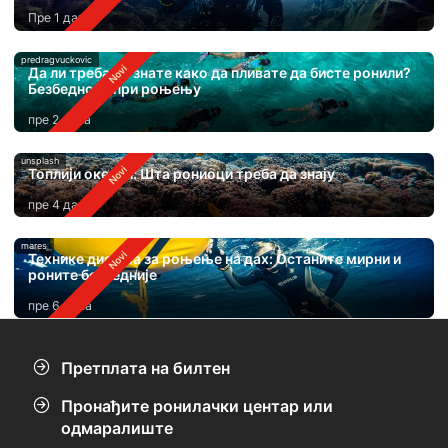
Пре 1 дан
predragvuckovic
Да ли треба да знате како да пливате да бисте ронили?
Безбедност при роњењу
пре 2 дана
unsplash
Топлији океани: Шта рониоци треба да знају
пре 4 дана
mares
Технике дисања за роњење на дах: Останите мирни и
роните безбедније
пре 6 дана
Претплата на билтен
Пронађите ронилачки центар или
одмаралиште