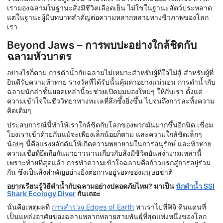
เรามองฉลามในฐานะสิ่งมีชีวิตเลือดเย็น ไม่ใช่ในฐานะสัตว์ประหลาด
แต่ในฐานะผู้มีบทบาทสำคัญต่อความหลากหลายทางชีวภาพของโลก
เรา
Beyond Jaws – การพบปะอย่างใกล้ชิดกับ
ฉลามหัวบาตร
อย่างไรก็ตาม การดำน้ำกับฉลามไม่เหมาะสำหรับผู้ที่ใจไม่สู้ สำหรับผู้ที่
ยินดีรับความท้าทาย รางวัลที่ได้รับนั้นคุ้มค่าอย่างแน่นอน การดำน้ำกับ
ฉลามนักล่าชั้นยอดเหล่านี้จะช่วยเปิดมุมมองใหม่ๆ ให้กับเรา ตั้งแต่
ความเข้าใจในชีววิทยาทางทะเลที่ลึกซึ้งยิ่งขึ้น ไปจนถึงการละทิ้งความ
คิดเดิมๆ
ประสบการณ์นี้ทำให้เราใกล้ชิดกับโลกของพวกมันมากขึ้นอีกนิด เชื่อม
โยงเราเข้าด้วยกันแม้จะเพียงเล็กน้อยก็ตาม และความใกล้ชิดเล็กๆ
น้อยๆ นี้คือแรงผลักดันให้เกิดความพยายามในการอนุรักษ์ และท้าทาย
ความเชื่อที่ยึดถือกันมายาวนานเกี่ยวกับสิ่งมีชีวิตอันสง่างามเหล่านี้
เพราะท้ายที่สุดแล้ว การทำความเข้าใจฉลามคือก้าวแรกสู่การอยู่ร่วม
กัน ซึ่งเป็นสิ่งสำคัญอย่างยิ่งต่อการอยู่รอดของมนุษยชาติ
อยากเรียนรู้วิธีดำน้ำกับฉลามอย่างปลอดภัยไหม? มาเป็น
นักดำน้ำ SSI
Shark Ecology Diver
กันเถอะ
นั่นคือเหตุผลที่
การสำรวจ Edges of Earth
พาเราไปที่ฟิจิ ดินแดนที่
เป็นแหล่งอาศัยของฉลามหลากหลายสายพันธุ์ที่สุดแห่งหนึ่งของโลก