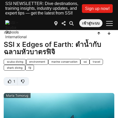
SSI NEWSLETTER: Dive destinations,
training insights, industry updates, and
Sign up now!
expert tips — get the latest from SSI!
เข้าสู่ระบบ
กลับ
SSI x Edges of Earth: ดำน้ำกับ
ฉลามหัวบาตรฟิจิ
scuba diving
environment
marine conservation
ssi
travel
shark diving
fiji
1
Marla Tomorug