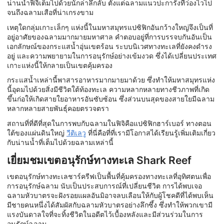
น่านน้ำฟิจิเต็มไปด้วยนักล่าลึกลับ ตั้งแต่ฉลามแนวปะการังที่ว่องไวไป
จนถึงฉลามเสือที่น่าเกรงขาม
เหตุใดกลุ่มเกาะเล็กๆ แห่งนี้ในมหาสมุทรแปซิฟิกอันกว้างใหญ่จึงเป็นที่
อยู่อาศัยของฉลามมากมายมหาศาล คำตอบอยู่ที่การบรรจบกันอันเป็น
เอกลักษณ์ของกระแสน้ำอุ่นเขตร้อน ระบบนิเวศทางทะเลที่ยังคงดำรง
อยู่ และความพยายามในการอนุรักษ์อย่างเข้มงวด ซึ่งได้เปลี่ยนประเทศ
เกาะแห่งนี้ให้กลายเป็นเขตคุ้มครอง
กระแสน้ำเหล่านี้พาสารอาหารมากมายมาด้วย ซึ่งทำให้มหาสมุทรแห่ง
นี้อุดมไปด้วยสิ่งมีชีวิตใต้ท้องทะเล ความหลากหลายทางชีวภาพที่เกิด
ขึ้นก่อให้เกิดสายใยอาหารอันซับซ้อน ซึ่งส่วนบนสุดของสายใยมีฉลาม
หลากหลายสายพันธุ์คอยตรวจตรา
สถานที่ที่ดีที่สุดในการพบกับฉลามในฟิจิคือแปซิฟิกฮาร์เบอร์ ทางตอน
ใต้ของแผ่นดินใหญ่
วีติเลวู
ที่นี่คือที่ที่เรามีโอกาสได้เรียนรู้เพิ่มเติมเกี่ยว
กับน่านน้ำที่เต็มไปด้วยฉลามเหล่านี้
เยี่ยมชมเขตอนุรักษ์ทางทะเล Shark Reef
เขตอนุรักษ์ทางทะเลชาร์ครีฟเป็นพื้นที่คุ้มครองทางทะเลที่อุทิศตนเพื่อ
การอนุรักษ์ฉลาม นับเป็นประสบการณ์ที่เปลี่ยนชีวิต การได้พบเจอ
ฉลามหัวบาตรจะฝังรอยแผลอันมิอาจลบเลือนให้กับผู้โชคดีที่ได้พบเห็น
มีชายคนหนึ่งได้สัมผัสกับฉลามหัวบาตรอย่างลึกซึ้ง ซึ่งทำให้พวกเขามี
แรงบันดาลใจที่จะทิ้งชีวิตในอดีตไว้เบื้องหลังและมีส่วนร่วมในการ
อนุรักษ์ฉลาม