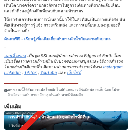
เติบโต บางครั้งความกลัวก็พาเราไปสู่การเดินทางที่ยากจะลืมเลือน
และดำดิ่งลงสู่ห้วงลึกเพื่อพบกับฉลามหัวบาตร
ให้เรารับเอาประสบการณ์เหล่านี้มาใช้ในสิ่งที่มันเป็นอย่างแท้จริง นั่น
คือเส้นทางสู่การรู้แจ้ง การเสริมพลัง และการเปลี่ยนแปลงมุมมองที่
จำเป็นอย่างยิ่ง
ค้นพบฟิจิ - เรียนรู้เพิ่มเติมเกี่ยวกับการดำน้ำกับฉลามหัวบาตร
-
แอนดี้ ครอส
เป็นทูต SSI และผู้นำการสำรวจ Edges of Earth โดย
เน้นเรื่องราวความก้าวหน้าเชิงบวกของมหาสมุทรและวิธีการสำรวจ
โลกอย่างมีสติมากขึ้น ติดตามข่าวสารการสำรวจได้ทาง
Instagram
,
LinkedIn
,
TikTok
,
YouTube
และ
เว็บไซต์
บทความนี้ได้รับการแปลโดยอัตโนมัติและอาจมีข้อผิดพลาดเล็กน้อย โปรด
อ้างอิงจากฉบับภาษาอังกฤษต้นฉบับหากมีข้อสงสัย
เพิ่มเติม
Alamy-Christian-Zappel
การดำน้ำกับฉลามหัวค้อน: 10 จุดดำน้ำที่ดีที่สุด
1 วันที่ผ่านมา