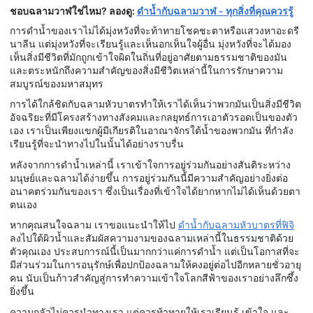
ชอบฉลามวาฬใช่ไหม? ลองดู:
ดำน้ำกับฉลามวาฬ - ทุกสิ่งที่คุณควรรู้
การดำน้ำของเราไม่ได้มุ่งหวังที่จะท้าทายโชคชะตาหรือแสวงหาอะดรี
นาลีน แต่มุ่งหวังที่จะเรียนรู้และเห็นอกเห็นใจผู้อื่น มุ่งหวังที่จะได้มอง
เห็นสิ่งมีชีวิตที่มักถูกเข้าใจผิดในถิ่นที่อยู่อาศัยตามธรรมชาติของมัน
และตระหนักถึงความสำคัญของสิ่งมีชีวิตเหล่านี้ในการรักษาความ
สมบูรณ์ของมหาสมุทร
การได้ใกล้ชิดกับฉลามหัวบาตรทำให้เราได้เห็นว่าพวกมันเป็นสิ่งมีชีวิต
อัจฉริยะที่มีโครงสร้างทางสังคมและกลยุทธ์การเอาตัวรอดเป็นของตัว
เอง เราเป็นเพียงแขกผู้มีเกียรติในอาณาจักรใต้น้ำของพวกมัน ที่กำลัง
เรียนรู้ที่จะนำทางไปในนั้นได้อย่างราบรื่น
หลังจากการดำน้ำเหล่านี้ เราเข้าใจการอยู่ร่วมกันอย่างสันติระหว่าง
มนุษย์และฉลามได้ง่ายขึ้น การอยู่ร่วมกันนี้มีความสำคัญอย่างยิ่งต่อ
อนาคตร่วมกันของเรา ซึ่งเป็นเรื่องที่เข้าใจได้ยากหากไม่ได้เห็นด้วยตา
ตนเอง
หากคุณสนใจฉลาม เราขอแนะนำให้ไป
ดำน้ำกับฉลามหัวบาตรที่ฟิจิ
ลงไปใต้ผิวน้ำและสัมผัสความงามของฉลามเหล่านี้ในธรรมชาติด้วย
ตัวคุณเอง ประสบการณ์นี้เป็นมากกว่าแค่การดำน้ำ แต่เป็นโอกาสที่จะ
มีส่วนร่วมในการอนุรักษ์เพื่อปกป้องฉลามให้คงอยู่ต่อไปอีกหลายชั่วอายุ
คน นับเป็นก้าวสำคัญสู่การทำความเข้าใจโลกสีฟ้าของเราอย่างลึกซึ้ง
ยิ่งขึ้น
ความกลัวไม่ควรนำทางเรา แต่ควรท้าทายให้เราเรียนรู้ เข้าใจ และ