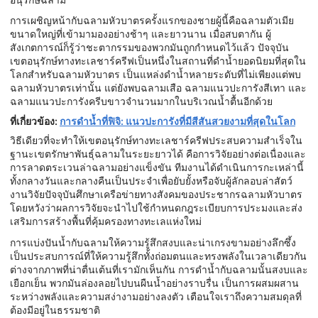
การเผชิญหน้ากับฉลามหัวบาตรครั้งแรกของชายผู้นี้คือฉลามตัวเมีย
ขนาดใหญ่ที่เข้ามามองอย่างช้าๆ และยาวนาน เมื่อสบตากัน ผู้
สังเกตการณ์ก็รู้ว่าชะตากรรมของพวกมันถูกกำหนดไว้แล้ว ปัจจุบัน
เขตอนุรักษ์ทางทะเลชาร์ครีฟเป็นหนึ่งในสถานที่ดำน้ำยอดนิยมที่สุดใน
โลกสำหรับฉลามหัวบาตร เป็นแหล่งดำน้ำหลายระดับที่ไม่เพียงแต่พบ
ฉลามหัวบาตรเท่านั้น แต่ยังพบฉลามเสือ ฉลามแนวปะการังสีเทา และ
ฉลามแนวปะการังครีบขาวจำนวนมากในบริเวณน้ำตื้นอีกด้วย
ที่เกี่ยวข้อง:
การดำน้ำที่ฟิจิ: แนวปะการังที่มีสีสันสวยงามที่สุดในโลก
วิธีเดียวที่จะทำให้เขตอนุรักษ์ทางทะเลชาร์ครีฟประสบความสำเร็จใน
ฐานะเขตรักษาพันธุ์ฉลามในระยะยาวได้ คือการวิจัยอย่างต่อเนื่องและ
การลาดตระเวนล่าฉลามอย่างแข็งขัน ทีมงานได้ดำเนินการกะเหล่านี้
ทั้งกลางวันและกลางคืนเป็นประจำเพื่อยับยั้งหรือจับผู้ลักลอบล่าสัตว์
งานวิจัยปัจจุบันศึกษาเครือข่ายทางสังคมของประชากรฉลามหัวบาตร
โดยหวังว่าผลการวิจัยจะนำไปใช้กำหนดกฎระเบียบการประมงและส่ง
เสริมการสร้างพื้นที่คุ้มครองทางทะเลแห่งใหม่
การแบ่งปันน้ำกับฉลามให้ความรู้สึกสงบและน่าเกรงขามอย่างลึกซึ้ง
เป็นประสบการณ์ที่ให้ความรู้สึกทั้งถ่อมตนและทรงพลังในเวลาเดียวกัน
ต่างจากภาพที่น่าตื่นเต้นที่เรามักเห็นกัน การดำน้ำกับฉลามนั้นสงบและ
เยือกเย็น พวกมันล่องลอยไปบนผืนน้ำอย่างราบรื่น เป็นการผสมผสาน
ระหว่างพลังและความสง่างามอย่างลงตัว เตือนใจเราถึงความสมดุลที่
ต้องมีอยู่ในธรรมชาติ