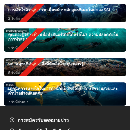
การดำน้ำด้วยหน้ากากเต็มหน้า: หลักสูตรพิเศษใหม่ของ SSI
2 วันที่ผ่านมา
predragvuckovic
คุณต้องรู้วิธีว่ายน้ำเพื่อทำสนอร์เกิลได้หรือไม่? ความปลอดภัยใน
การทำสนอร์เกิล
2 วันที่ผ่านมา
unsplash
มหาสมุทรที่อุ่นขึ้น: สิ่งที่นักดำน้ำสกูบาควรรู้
5 วันที่ผ่านมา
mares
เทคนิคการหายใจในการดำน้ำแบบฟรีไดฟ์: รักษาความสงบและ
ดำน้ำอย่างปลอดภัย
7 วันที่ผ่านมา
การสมัครรับจดหมายข่าว