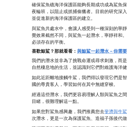
確保鯊魚礁海洋保護區能夠長期成功成為鯊魚保
夜輪班，以阻止或抓捕偷獵者。目前的研究深入
並促進新的海洋保護區的建立。
與鯊魚共處水中，會讓人感受到一種深刻的寧靜
覺效果截然不同，與鯊魚一起潛水，寧靜祥和。
必須存在的平衡。
喜歡鯨鯊？那就看看：
與鯨鯊一起潛水－你需要
我們的潛水並非為了挑戰命運或尋求刺激，而是
自然棲息地的生活，並認識到它們對維護海洋健
如此近距離地接觸牛鯊，我們得以發現它們是智
國的尊貴客人，學習如何在其中無縫穿梭。
經過這些潛水，我們更容易理解人類與鯊魚之間
目睹，很難理解這一點。
如果您對鯊魚感興趣，我們推薦您去
斐濟與牛鯊
次潛水，更是一次為保護鯊魚、造福子孫後代做