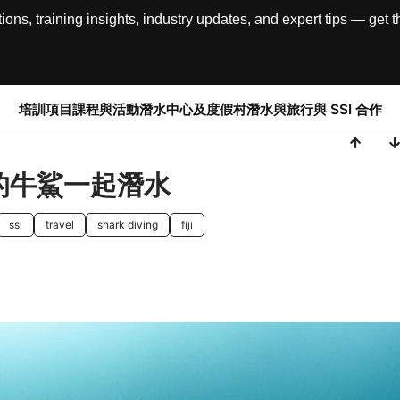
, training insights, industry updates, and expert tips — get th
培訓項目
課程與活動
潛水中心及度假村
潛水與旅行
與 SSI 合作
濟的牛鯊一起潛水
ssi
travel
shark diving
fiji