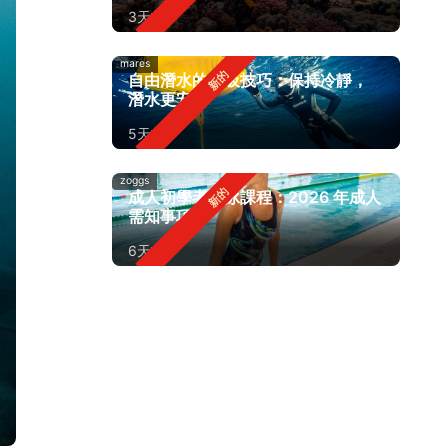
3天前
mares
自由潛水的呼吸技巧：保持冷靜，
潛水更安全
5天前
zoggs
成人初學者游泳課程：2026 年成人
需知事項
6天前