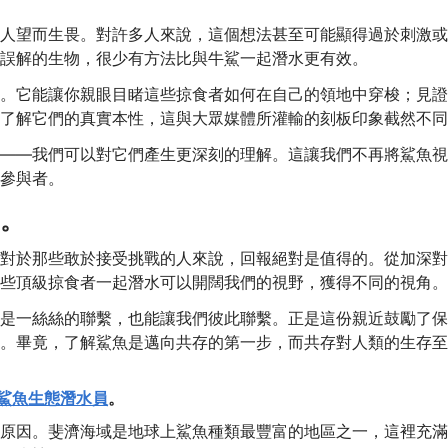
人望而生畏。對許多人來說，這個想法甚至可能顯得過於刺激或
誤解的生物，很少有方法比與牛鯊一起潛水更有效。
。它能讓你親眼目睹這些掠食者如何在自己的領地中穿梭；見證
了解它們的真實本性，這與大眾媒體所灌輸的刻板印象截然不同
——我們可以對它們產生更深刻的理解。這讓我們不再將鯊魚視
參與者。
。
對於那些敢於接受挑戰的人來說，回報絕對是值得的。從加深對
些頂級掠食者一起潛水可以開闊我們的視野，獲得不同的視角。
是一絲絲的聯繫，也能讓我們彼此聯繫。正是這份親近鼓勵了保
。畢竟，了解鯊魚是邁向共存的第一步，而共存對人類的生存至
I 鯊魚生態潛水員
。
原因。斐濟海域是地球上鯊魚種類最豐富的地區之一，這裡充滿