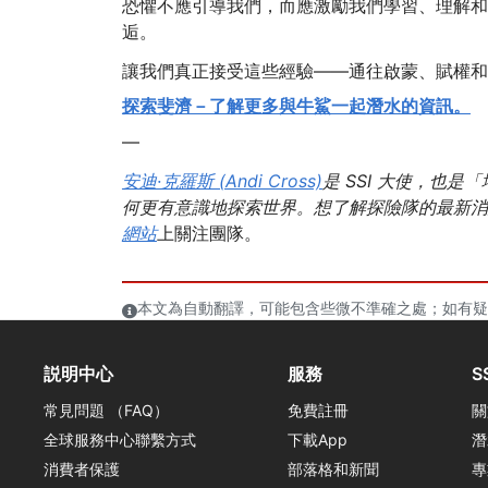
恐懼不應引導我們，而應激勵我們學習、理解和
逅。
讓我們真正接受這些經驗——通往啟蒙、賦權和
探索斐濟－了解更多與牛鯊一起潛水的資訊。
—
安迪·克羅斯 (Andi Cross)
是 SSI 大使，也
何更有意識地探索世界。想了解探險隊的最新消
網站
上關注團隊。
本文為自動翻譯，可能包含些微不準確之處；如有疑
説明中心
服務
S
常見問題 （FAQ）
免費註冊
關
全球服務中心聯繫方式
下載App
潛
消費者保護
部落格和新聞
專