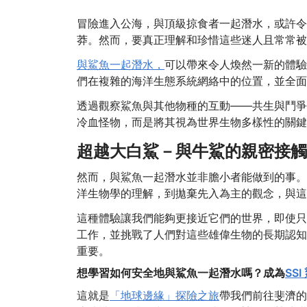
冒險進入公海，與頂級掠食者一起潛水，或許令
莽。然而，要真正理解和珍惜這些迷人且常常被
與鯊魚一起潛水，
可以帶來令人煥然一新的體驗
們在複雜的海洋生態系統網絡中的位置，並全面
透過觀察鯊魚與其他物種的互動——共生與鬥爭
冷血怪物，而是將其視為世界生物多樣性的關鍵
超越大白鯊－與牛鯊的親密接觸
然而，與鯊魚一起潛水並非膽小者能做到的事。
洋生物學的理解，到拋棄先入為主的觀念，與這
這種體驗讓我們能夠更接近它們的世界，即使只
工作，並挑戰了人們對這些雄偉生物的長期認知
重要。
想學習如何安全地與鯊魚一起潛水嗎？成為
SS
這就是
「地球邊緣」探險之旅
帶我們前往斐濟的