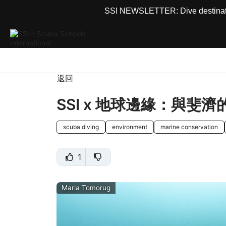
SSI NEWSLETTER: Dive destinations
返回
SSI x 地球邊緣：與斐
scuba diving
environment
marine conservation
1
Marla Tomorug