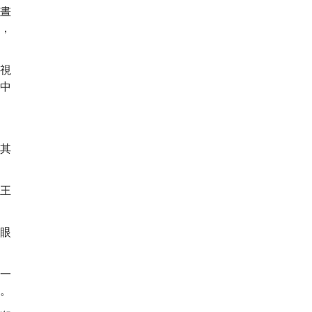
晝
，
視
中
其
王
眼
一
。