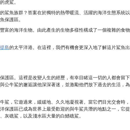
的虎鯊。
的鯊魚族群？答案在於獨特的熱帶暖流、活躍的海洋生態系統以
魚保護區。
豐富的海洋生物。由此產生的生物多樣性構成了一個複雜的食物
提島
的太平洋港。在這裡，我們有機會更深入地了解這片鯊魚出
保護區。這裡是改變人生的經歷，有幸目睹這一切的人都會留下
與公牛鯊的邂逅讓他深深著迷，並激勵他們放下過去的生活，為
牛鯊，它遊過來，緩緩地、久久地凝視著。當它們目光交會時，
洋保護區已成為世界上最受歡迎的與牛鯊共潛的地點之一，它提
、灰礁鯊，以及淺水區大量的白鰭礁鯊。