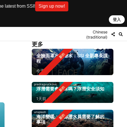
e latest from SSI!
Sign up now!
登入
Chinese
(traditional)
更多
全臉面罩水肺潛水：SSI 全新專長課
程
今天
predragvuckovic
浮潛需要會游泳嗎？浮潛安全須知
1天前
unsplash
海洋變暖：水肺潛水員需要了解的
事項