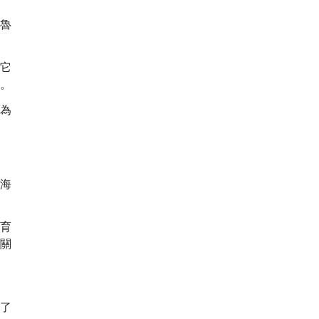
魯
它
。
為
海
育
關
了