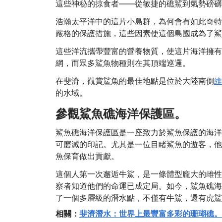
這些神秘的掠食者——從敏捷的礁鯊到氣勢磅礴
浩瀚太平洋中的這片小島群，為何會有如此奇特
嚴格的保護措施，這些因素使這個島國成為了鯊
這些洋流攜帶豐富的營養物質，使這片海洋擁有
網，而眾多鯊魚物種則在其頂端巡邏。
在斐濟，觀賞鯊魚的最佳地點是位於大陸南側
維
的水域。
參觀鯊魚礁海洋保護區。
鯊魚礁海洋保護區是一座致力於鯊魚保護的海洋
可磨滅的印記。尤其是一位目睹鯊魚的遊客，他
魚保育做出貢獻。
這個人第一次邂逅牛鯊，是一條體型龐大的雌性
察者知道他們的命運已成定局。如今，鯊魚礁海
了一個多層級的潛水點，不僅有牛鯊，還有虎鯊
相關：
斐濟潛水：世界上最豐富多彩的珊瑚礁。