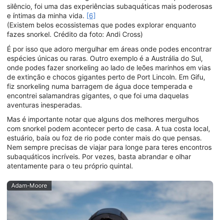
silêncio, foi uma das experiências subaquáticas mais poderosas
e íntimas da minha vida.
[6]
(Existem belos ecossistemas que podes explorar enquanto
fazes snorkel. Crédito da foto: Andi Cross)
É por isso que adoro mergulhar em áreas onde podes encontrar
espécies únicas ou raras. Outro exemplo é a Austrália do Sul,
onde podes fazer snorkeling ao lado de leões marinhos em vias
de extinção e chocos gigantes perto de Port Lincoln. Em Gifu,
fiz snorkeling numa barragem de água doce temperada e
encontrei salamandras gigantes, o que foi uma daquelas
aventuras inesperadas.
Mas é importante notar que alguns dos melhores mergulhos
com snorkel podem acontecer perto de casa. A tua costa local,
estuário, baía ou foz de rio pode conter mais do que pensas.
Nem sempre precisas de viajar para longe para teres encontros
subaquáticos incríveis. Por vezes, basta abrandar e olhar
atentamente para o teu próprio quintal.
Adam-Moore