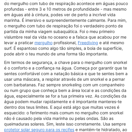
do mergulho com tubo de respiração acontece em águas pouco
profundas - entre 3 e 10 metros de profundidade - mas mesmo
em águas até à cintura, podes ver de perto a incrível vida
marinha. É imersivo e surpreendentemente calmante. Para mim,
o mergulho com tubo de respiração foi o verdadeiro ponto de
partida da minha viagem subaquática. Foi o meu primeiro
vislumbre real da vida no oceano e a faísca que acabou por me
levar a praticar
mergulho
profissional,
Freediving
e até mesmo
surf. É espantoso como algo tão simples, a boia de superfície,
pode abrir o teu mundo de uma forma tão importante.
Em termos de segurança, a chave para o mergulho com snorkel
é o conforto e a confiança na água. Começa por garantir que te
sentes confortável com a natação básica e que te sentes bem a
usar uma máscara, a respirar através de um snorkel e a pernar
com barbatanas. Faz sempre snorkeling com um companheiro
ou num grupo que conheça bem a área local e as condições da
água, especialmente se for a tua primeira vez. As condições da
água podem mudar rapidamente e é importante manteres-te
dentro dos teus limites. E aqui está algo que muitas vezes é
esquecido: o ferimento mais comum no mergulho com snorkel
não é causado pela vida marinha ou pelas ondas. São as
queimaduras solares. Sim, leste isso corretamente. Usa sempre
protetor solar seguro para os recifes
e mantém-te hidratado, ao