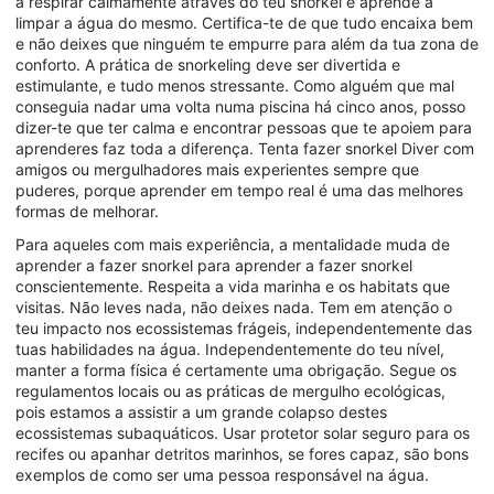
a respirar calmamente através do teu snorkel e aprende a
limpar a água do mesmo. Certifica-te de que tudo encaixa bem
e não deixes que ninguém te empurre para além da tua zona de
conforto. A prática de snorkeling deve ser divertida e
estimulante, e tudo menos stressante. Como alguém que mal
conseguia nadar uma volta numa piscina há cinco anos, posso
dizer-te que ter calma e encontrar pessoas que te apoiem para
aprenderes faz toda a diferença. Tenta fazer snorkel Diver com
amigos ou mergulhadores mais experientes sempre que
puderes, porque aprender em tempo real é uma das melhores
formas de melhorar.
Para aqueles com mais experiência, a mentalidade muda de
aprender a fazer snorkel para aprender a fazer snorkel
conscientemente. Respeita a vida marinha e os habitats que
visitas. Não leves nada, não deixes nada. Tem em atenção o
teu impacto nos ecossistemas frágeis, independentemente das
tuas habilidades na água. Independentemente do teu nível,
manter a forma física é certamente uma obrigação. Segue os
regulamentos locais ou as práticas de mergulho ecológicas,
pois estamos a assistir a um grande colapso destes
ecossistemas subaquáticos. Usar protetor solar seguro para os
recifes ou apanhar detritos marinhos, se fores capaz, são bons
exemplos de como ser uma pessoa responsável na água.