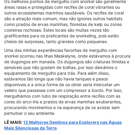
Os melhores pontos de mergulho com snorkel são geralmente
áreas rasas e protegidas com recifes de coral vibrantes ou
outros ecossistemas marinhos saudáveis. Os recifes de coral
são a atração mais comum, mas não ignores outros habitats
como prados de ervas marinhas, florestas de kelp ou zonas
costeiras rochosas. Estes locais são muitas vezes tão
gratificantes para os praticantes de snorkeling, pois estão
cheios de surpresas, tanto grandes como pequenas.
Uma das minhas experiências favoritas de mergulho com
snorkel ocorreu nas Ilhas Maskelyne, onde estávamos à procura
de dugongos em manada. Os dugongos são criaturas tímidas e
sensíveis que não gostam de bolhas, por isso deixámos o
equipamento de mergulho para trás. Para além disso,
estávamos tão longe que não havia tanques e pesos
disponíveis e a única forma de os obter seria intercetar um
veleiro que passasse com um compressor a bordo. Por isso,
mergulhámos com tubo de respiração entre recifes com as
cores do arco-íris e prados de ervas marinhas exuberantes,
procurando movimentos e na esperança de os avistar sem
perturbar o seu ambiente.
LÊ MAIS:
12 Melhores Destinos para Explorers nas Águas
Mais Silenciosas da Terra