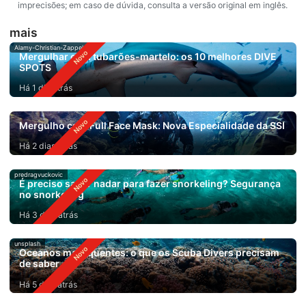
imprecisões; em caso de dúvida, consulta a versão original em inglês.
mais
Alamy-Christian-Zappel
Mergulhar com tubarões-martelo: os 10 melhores DIVE
SPOTS
Há 1 dia atrás
Mergulho com Full Face Mask: Nova Especialidade da SSI
Há 2 dias atrás
predragvuckovic
É preciso saber nadar para fazer snorkeling? Segurança
no snorkeling
Há 3 dias atrás
unsplash
Oceanos mais quentes: o que os Scuba Divers precisam
de saber
Há 5 dias atrás