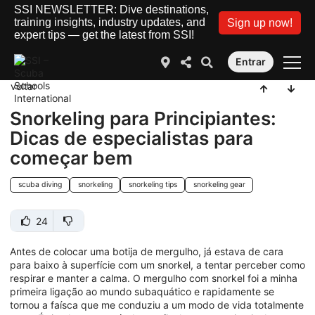
SSI NEWSLETTER: Dive destinations,
training insights, industry updates, and
Sign up now!
expert tips — get the latest from SSI!
Entrar
voltar
Snorkeling para Principiantes:
Dicas de especialistas para
começar bem
scuba diving
snorkeling
snorkeling tips
snorkeling gear
24
Antes de colocar uma botija de mergulho, já estava de cara
para baixo à superfície com um snorkel, a tentar perceber como
respirar e manter a calma. O mergulho com snorkel foi a minha
primeira ligação ao mundo subaquático e rapidamente se
tornou a faísca que me conduziu a um modo de vida totalmente