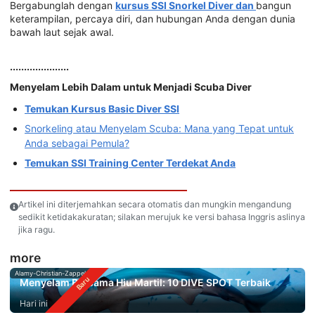
Bergabunglah dengan
kursus SSI Snorkel Diver dan
bangun
keterampilan, percaya diri, dan hubungan Anda dengan dunia
bawah laut sejak awal.
.....................
Menyelam Lebih Dalam untuk Menjadi Scuba Diver
Temukan Kursus Basic Diver SSI
Snorkeling atau Menyelam Scuba: Mana yang Tepat untuk
Anda sebagai Pemula?
Temukan SSI Training Center Terdekat Anda
Artikel ini diterjemahkan secara otomatis dan mungkin mengandung
sedikit ketidakakuratan; silakan merujuk ke versi bahasa Inggris aslinya
jika ragu.
more
Alamy-Christian-Zappel
Menyelam Bersama Hiu Martil: 10 DIVE SPOT Terbaik
Hari ini