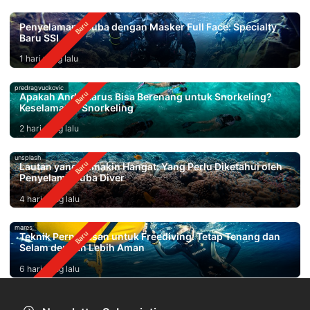
Penyelaman Scuba dengan Masker Full Face: Specialty
Baru SSI
1 hari yang lalu
predragvuckovic
Apakah Anda Harus Bisa Berenang untuk Snorkeling?
Keselamatan Snorkeling
2 hari yang lalu
unsplash
Lautan yang Semakin Hangat: Yang Perlu Diketahui oleh
Penyelam Scuba Diver
4 hari yang lalu
mares
Teknik Pernapasan untuk Freediving: Tetap Tenang dan
Selam dengan Lebih Aman
6 hari yang lalu