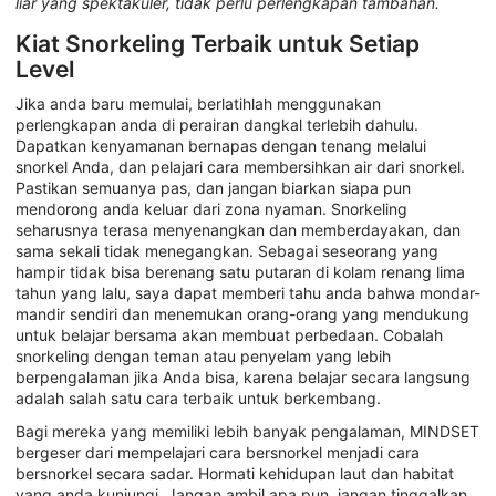
liar yang spektakuler, tidak perlu perlengkapan tambahan.
Kiat Snorkeling Terbaik untuk Setiap
Level
Jika anda baru memulai, berlatihlah menggunakan
perlengkapan anda di perairan dangkal terlebih dahulu.
Dapatkan kenyamanan bernapas dengan tenang melalui
snorkel Anda, dan pelajari cara membersihkan air dari snorkel.
Pastikan semuanya pas, dan jangan biarkan siapa pun
mendorong anda keluar dari zona nyaman. Snorkeling
seharusnya terasa menyenangkan dan memberdayakan, dan
sama sekali tidak menegangkan. Sebagai seseorang yang
hampir tidak bisa berenang satu putaran di kolam renang lima
tahun yang lalu, saya dapat memberi tahu anda bahwa mondar-
mandir sendiri dan menemukan orang-orang yang mendukung
untuk belajar bersama akan membuat perbedaan. Cobalah
snorkeling dengan teman atau penyelam yang lebih
berpengalaman jika Anda bisa, karena belajar secara langsung
adalah salah satu cara terbaik untuk berkembang.
Bagi mereka yang memiliki lebih banyak pengalaman, MINDSET
bergeser dari mempelajari cara bersnorkel menjadi cara
bersnorkel secara sadar. Hormati kehidupan laut dan habitat
yang anda kunjungi. Jangan ambil apa pun, jangan tinggalkan