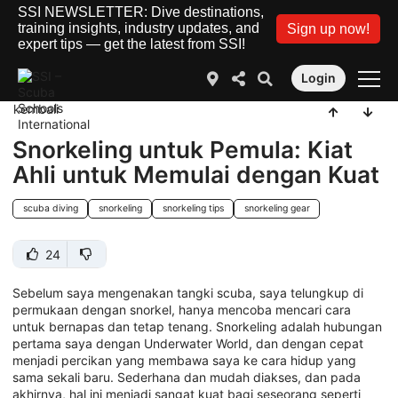
SSI NEWSLETTER: Dive destinations,
training insights, industry updates, and
Sign up now!
expert tips — get the latest from SSI!
Login
kembali
Snorkeling untuk Pemula: Kiat
Ahli untuk Memulai dengan Kuat
scuba diving
snorkeling
snorkeling tips
snorkeling gear
24
Sebelum saya mengenakan tangki scuba, saya telungkup di
permukaan dengan snorkel, hanya mencoba mencari cara
untuk bernapas dan tetap tenang. Snorkeling adalah hubungan
pertama saya dengan Underwater World, dan dengan cepat
menjadi percikan yang membawa saya ke cara hidup yang
sama sekali baru. Sederhana dan mudah diakses, dan pada
akhirnya, hal ini menjadi sangat kuat bagi seseorang seperti