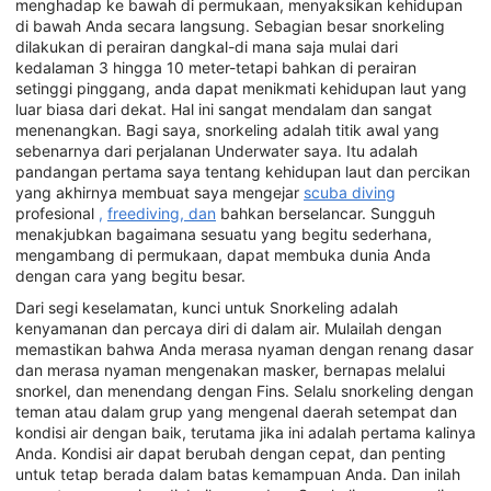
menghadap ke bawah di permukaan, menyaksikan kehidupan
di bawah Anda secara langsung. Sebagian besar snorkeling
dilakukan di perairan dangkal-di mana saja mulai dari
kedalaman 3 hingga 10 meter-tetapi bahkan di perairan
setinggi pinggang, anda dapat menikmati kehidupan laut yang
luar biasa dari dekat. Hal ini sangat mendalam dan sangat
menenangkan. Bagi saya, snorkeling adalah titik awal yang
sebenarnya dari perjalanan Underwater saya. Itu adalah
pandangan pertama saya tentang kehidupan laut dan percikan
yang akhirnya membuat saya mengejar
scuba diving
profesional
,
freediving, dan
bahkan berselancar. Sungguh
menakjubkan bagaimana sesuatu yang begitu sederhana,
mengambang di permukaan, dapat membuka dunia Anda
dengan cara yang begitu besar.
Dari segi keselamatan, kunci untuk Snorkeling adalah
kenyamanan dan percaya diri di dalam air. Mulailah dengan
memastikan bahwa Anda merasa nyaman dengan renang dasar
dan merasa nyaman mengenakan masker, bernapas melalui
snorkel, dan menendang dengan Fins. Selalu snorkeling dengan
teman atau dalam grup yang mengenal daerah setempat dan
kondisi air dengan baik, terutama jika ini adalah pertama kalinya
Anda. Kondisi air dapat berubah dengan cepat, dan penting
untuk tetap berada dalam batas kemampuan Anda. Dan inilah