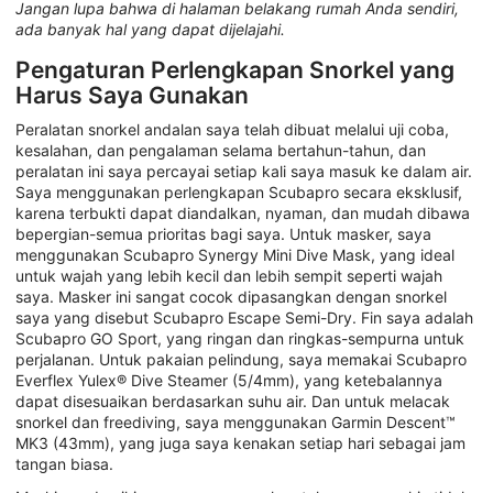
Jangan lupa bahwa di halaman belakang rumah Anda sendiri,
ada banyak hal yang dapat dijelajahi.
Pengaturan Perlengkapan Snorkel yang
Harus Saya Gunakan
Peralatan snorkel andalan saya telah dibuat melalui uji coba,
kesalahan, dan pengalaman selama bertahun-tahun, dan
peralatan ini saya percayai setiap kali saya masuk ke dalam air.
Saya menggunakan perlengkapan Scubapro secara eksklusif,
karena terbukti dapat diandalkan, nyaman, dan mudah dibawa
bepergian-semua prioritas bagi saya. Untuk masker, saya
menggunakan Scubapro Synergy Mini Dive Mask, yang ideal
untuk wajah yang lebih kecil dan lebih sempit seperti wajah
saya. Masker ini sangat cocok dipasangkan dengan snorkel
saya yang disebut Scubapro Escape Semi-Dry. Fin saya adalah
Scubapro GO Sport, yang ringan dan ringkas-sempurna untuk
perjalanan. Untuk pakaian pelindung, saya memakai Scubapro
Everflex Yulex® Dive Steamer (5/4mm), yang ketebalannya
dapat disesuaikan berdasarkan suhu air. Dan untuk melacak
snorkel dan freediving, saya menggunakan Garmin Descent™
MK3 (43mm), yang juga saya kenakan setiap hari sebagai jam
tangan biasa.