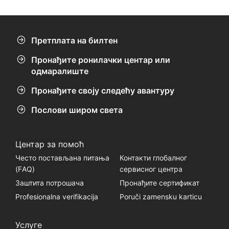
Нису пронађени резултати.
Претплата на билтен
Пронађите ронилачки центар или
одмаралиште
Пронађите своју следећу авантуру
Послови широм света
Центар за помоћ
Често постављана питања
Контакти глобалног
(FАQ)
сервисног центра
Заштита потрошача
Пронађите сертификат
Profesionalna verifikacija
Poruči zamensku karticu
Услуге