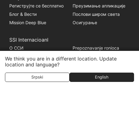
Региструјте се бесплатно
Преузимање апликације
Блог & Вести
Послови широм света
Mission Deep Blue
Осигурање
SSI Internacioanl
О ССИ
Prepoznavanje ronioca
Професионално признање
Професионални систем
We think you are in a different location. Update
награђивања
location and language?
Srpski
English
Правни
Правила о приватности
Импресум
Промена подешавања
колачића
HEAD Watersports
Scubago
LiveAboard.com
Mares
Aqualung