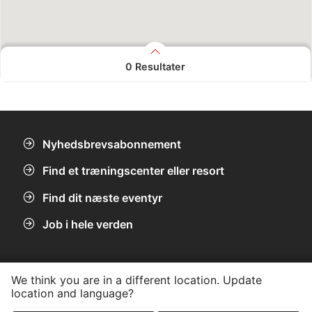
0
Resultater
Ingen resultater fundet.
Nyhedsbrevsabonnement
Find et træningscenter eller resort
Find dit næste eventyr
Job i hele verden
Hjælpecenter
We think you are in a different location. Update
Ofte stillede spørgsmål (FAQ)
Globale servicecenterkontaker
location and language?
Forbrugerbeskyttelse
Find certificering