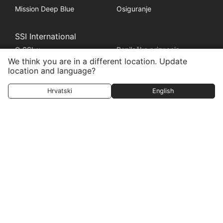
Mission Deep Blue
Osiguranje
SSI International
O SSI-u
Ronilačka priznanja
We think you are in a different location. Update
Profesionalno priznanje
Pro sustav nagrađivanja
location and language?
Pravni
Hrvatski
English
Politika privatnosti
Žig
Promjena postavki kolačića
HEAD Watersports
Scubago
LiveAboard.com
Mares
Aqualung
Apeks
rEvo
Zoggs
HEAD