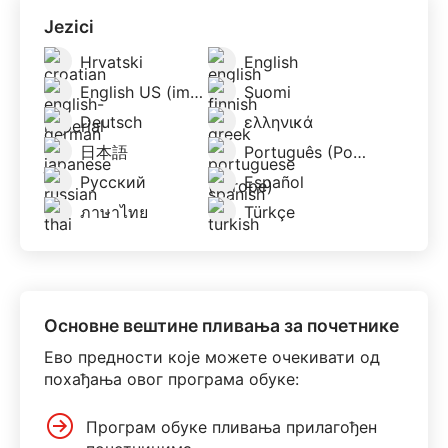
Jezici
Hrvatski
English
English US (imperial)
Suomi
Deutsch
ελληνικά
日本語
Português (Portugal)
Русский
Español
ภาษาไทย
Türkçe
Основне вештине пливања за почетнике
Ево предности које можете очекивати од
похађања овог програма обуке:
Програм обуке пливања прилагођен