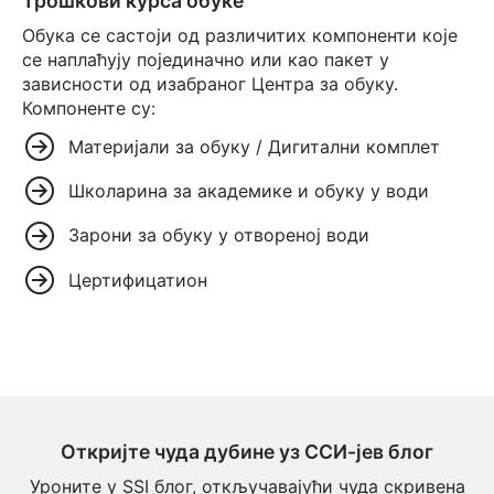
Трошкови курса обуке
Обука се састоји од различитих компоненти које
се наплаћују појединачно или као пакет у
зависности од изабраног Центра за обуку.
Компоненте су:
Материјали за обуку / Дигитални комплет
Школарина за академике и обуку у води
Зарони за обуку у отвореној води
Цертифицатион
Откријте чуда дубине уз ССИ-јев блог
Уроните у SSI блог, откључавајући чуда скривена