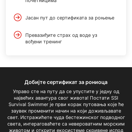
почетницима
Јасан пут до сертификата за роњење
Превазиђите страх од воде уз
вођени тренинг
Добијте сертификат за рониоца
Управо сте на путу да се упустите у једну од
највећих авантура свог живота! Постати SSI
Survival Swimmer је први корак путовања које ће
заувек променити начин на који доживљавате
свет. Истражићете чуда бестежинског подводног
света, интераговаћете са невероватним морским
животом и открити екосистеме скривене испод