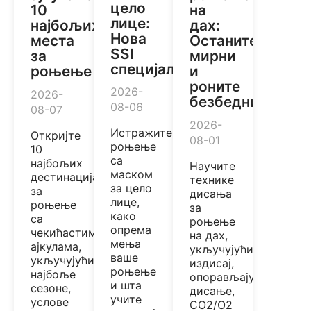
цело
10
на
лице:
најбољих
дах:
Нова
места
Останите
SSI
за
мирни
специјалност
роњење
и
роните
2026-
2026-
безбедније
08-06
08-07
2026-
Истражите
Откријте
08-01
роњење
10
са
најбољих
Научите
маском
дестинација
технике
за цело
за
дисања
лице,
роњење
за
како
са
роњење
опрема
чекићастим
на дах,
мења
ајкулама,
укључујући
ваше
укључујући
издисај,
роњење
најбоље
опорављајуће
и шта
сезоне,
дисање,
учите
услове
CO2/O2