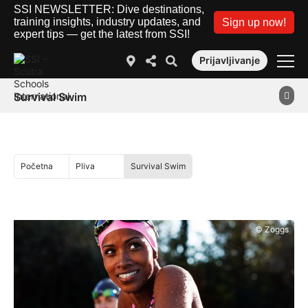
SSI NEWSLETTER: Dive destinations,
training insights, industry updates, and
Sign up now!
expert tips — get the latest from SSI!
Prijavljivanje
Survival Swim
Početna
Pliva
Survival Swim
© Zoggs