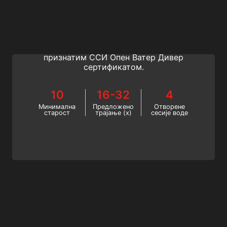
Open Water Diver
Започните своју доживотну авантуру као
сертификовани ронилац са глобално
признатим ССИ Опен Ватер Дивер
сертификатом.
10
16-32
4
Минимална
Предложено
Отворене
старост
трајање (х)
сесије воде
Freediver