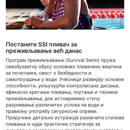
Постаните SSI пливач за
преживљавање већ данас
Програм преживљавања (Survival Swim) пружа
свеобухватну обуку основних пливачких вештина
за почетнике, свест о безбедности и
самопоуздање у води. Учесници развијају основне
способности, укључујући контролисано дисање,
ефикасно кретање пливања, плутање и технике
преживљавања, док истовремено стичу
разумевање различитих услова на води и
правилну употребу сигурносне опреме.
Приручник детаљно истражује различите стилове
пливања и нуди практичне стратегије за