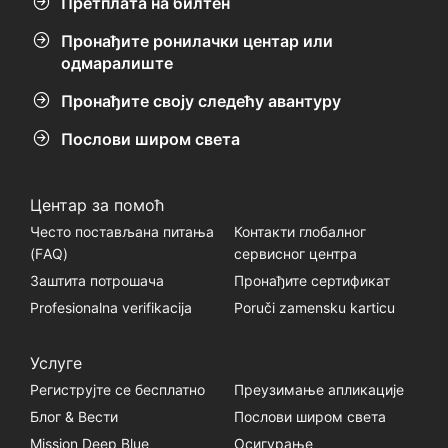
Претплата на билтен
Пронађите ронилачки центар или
одмаралиште
Пронађите своју следећу авантуру
Послови широм света
Центар за помоћ
Често постављана питања
Контакти глобалног
(FАQ)
сервисног центра
Заштита потрошача
Пронађите сертификат
Profesionalna verifikacija
Poruči zamensku karticu
Услуге
Региструјте се бесплатно
Преузимање апликације
Блог & Вести
Послови широм света
Mission Deep Blue
Осигурање