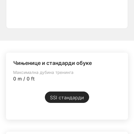
Чињенице и стандарди обуке
Максимална дубина тренинга
0 m / 0 ft
SSI стандарди