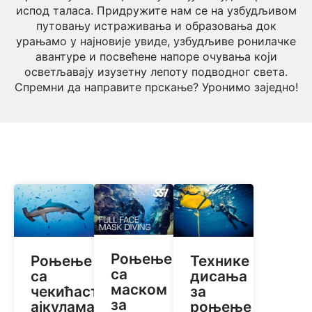
испод таласа. Придружите нам се на узбудљивом
путовању истраживања и образовања док
урањамо у најновије увиде, узбудљиве ронилачке
авантуре и посвећене напоре очувања који
осветљавају изузетну лепоту подводног света.
Спремни да направите прскање? Уронимо заједно!
Роњење
Роњење
Технике
са
са
дисања
маском
чекићастим
за
за
ајкулама:
роњење