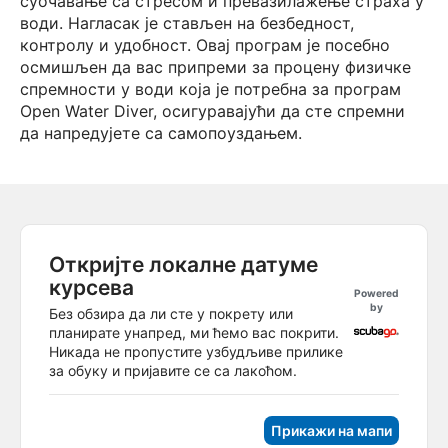
суочавање са стресом и превазилажење страха у
води. Нагласак је стављен на безбедност,
контролу и удобност. Овај програм је посебно
осмишљен да вас припреми за процену физичке
спремности у води која је потребна за програм
Open Water Diver, осигуравајући да сте спремни
да напредујете са самопоуздањем.
Откријте локалне датуме
курсева
Powered
by
Без обзира да ли сте у покрету или
планирате унапред, ми ћемо вас покрити.
Никада не пропустите узбудљиве прилике
за обуку и пријавите се са лакоћом.
Прикажи на мапи