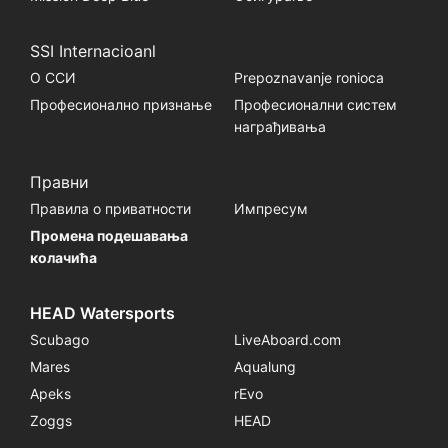
SSI Internacioanl
О ССИ
Prepoznavanje ronioca
Професионално признање
Професионални систем
награђивања
Правни
Правила о приватности
Импресум
Промена подешавања
колачића
HEAD Watersports
Scubago
LiveAboard.com
Mares
Aqualung
Apeks
rEvo
Zoggs
HEAD