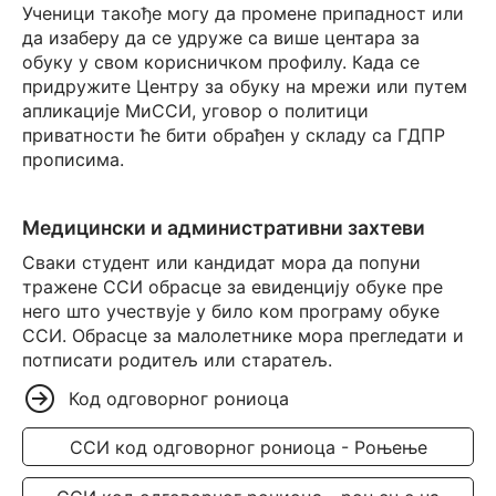
Ученици такође могу да промене припадност или
да изаберу да се удруже са више центара за
обуку у свом корисничком профилу. Када се
придружите Центру за обуку на мрежи или путем
апликације МиССИ, уговор о политици
приватности ће бити обрађен у складу са ГДПР
прописима.
Медицински и административни захтеви
Сваки студент или кандидат мора да попуни
тражене ССИ обрасце за евиденцију обуке пре
него што учествује у било ком програму обуке
ССИ. Обрасце за малолетнике мора прегледати и
потписати родитељ или старатељ.
Код одговорног рониоца
ССИ код одговорног рониоца - Роњење