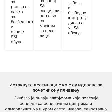
на новој
за
табеле
SSI
роњење,
и
специјализацији
савете
безбедну
роњења
за
контролу
са
безбедност
дисања
маском
и
уз SSI
за цело
опције
обуку.
лице.
SSI
обуке.
Истакнуте дестинације које су идеалне за
почетнике у пливању
Скубаго је онлајн платформа која повезује
рониоце са ронилачким центрима и
одмаралиштима широм света, нудећи једноставно