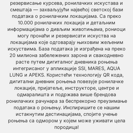
резервисање курсева, ронилачких искустава и
смештаја — захваљујући највећој светској бази
података о ронилачким локацијама. Са преко
10.000 ронилачких локација и детаљним
информацијама о дивљим животињама, рониоци
могу пронаћи и резервисати искуства на
локацијама које одговарају њиховим жељеним
искуствима. База података је изграђена на преко
20 милиона забележених зарона и свакодневно
расте путем дигиталног дневника роњења
интегрисаног у апликације SSI, MARES, AQUA
LUNG и APEKS. Користећи технологију QR кода,
дигитални дневник роњења повезује ронилачке
локације, пријатеље, инструкторе, центре и
одмаралишта и подржава више брендова
ронилачких рачунара за беспрекорно преузимање
података о роњењу. Инспиришите се нашим
истакнутим дестинацијама, спојите учење
роњења са одмором у којем може уживати цела
породица!