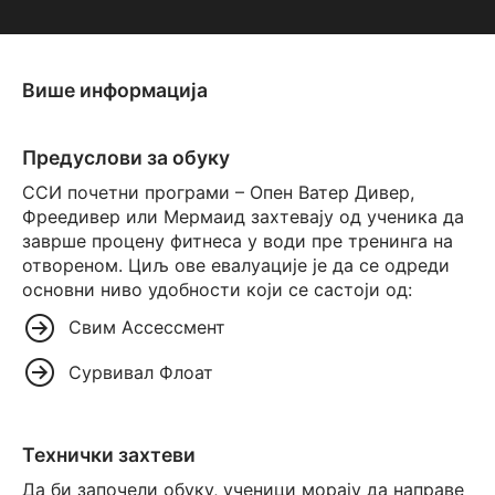
Више информација
Предуслови за обуку
ССИ почетни програми – Опен Ватер Дивер,
Фреедивер или Мермаид захтевају од ученика да
заврше процену фитнеса у води пре тренинга на
отвореном. Циљ ове евалуације је да се одреди
основни ниво удобности који се састоји од:
Свим Ассессмент
Сурвивал Флоат
Технички захтеви
Да би започели обуку, ученици морају да направе