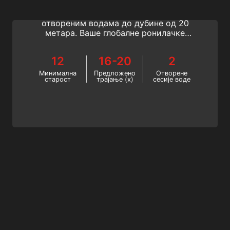
Придружите се курсу ССИ Фреедивер и
научите како да роните са пријатељем у
отвореним водама до дубине од 20
метара. Ваше глобалне ронилачке
авантуре почињу овде!
12
16-20
2
Минимална
Предложено
Отворене
старост
трајање (х)
сесије воде