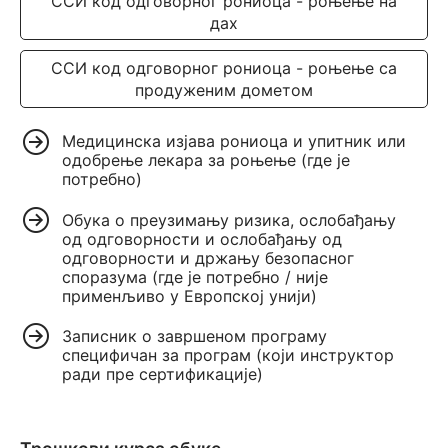
ССИ код одговорног рониоца - роњење на
дах
ССИ код одговорног рониоца - роњење са
продуженим дометом
Медицинска изјава рониоца и упитник или
одобрење лекара за роњење (где је
потребно)
Обука о преузимању ризика, ослобађању
од одговорности и ослобађању од
одговорности и држању безопасног
споразума (где је потребно / није
применљиво у Европској унији)
Записник о завршеном програму
специфичан за програм (који инструктор
ради пре сертификације)