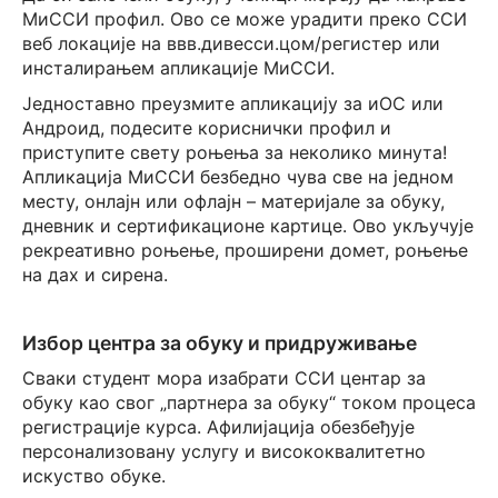
МиССИ профил. Ово се може урадити преко ССИ
веб локације на ввв.дивесси.цом/регистер или
инсталирањем апликације МиССИ.
Једноставно преузмите апликацију за иОС или
Андроид, подесите кориснички профил и
приступите свету роњења за неколико минута!
Апликација МиССИ безбедно чува све на једном
месту, онлајн или офлајн – материјале за обуку,
дневник и сертификационе картице. Ово укључује
рекреативно роњење, проширени домет, роњење
на дах и сирена.
Избор центра за обуку и придруживање
Сваки студент мора изабрати ССИ центар за
обуку као свог „партнера за обуку“ током процеса
регистрације курса. Афилијација обезбеђује
персонализовану услугу и висококвалитетно
искуство обуке.