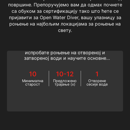
површине. Препоручујемо вам да одмах почнете
са обуком за сертификацију тако што ћете се
пријавити за Open Water Diver, вашу улазницу за
роњење на најбољим локацијама за роњење на
Basic Diver
свету.
ССИ Басиц Дивер програм је најбољи
начин да откријете какво је роњење,
испробате роњење на отвореној и
затвореној води и научите основне
вештине роњења. Све у једном кратком,
забавном курсу. Почните данас!
10
10-12
1
Минимална
Предложено
Отворене
старост
трајање (х)
сесије воде