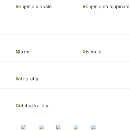
Ronjenje s obale
Ronjenje na olupinam
Nitrox
Kiseonik
Fotografija
Debitna kartica