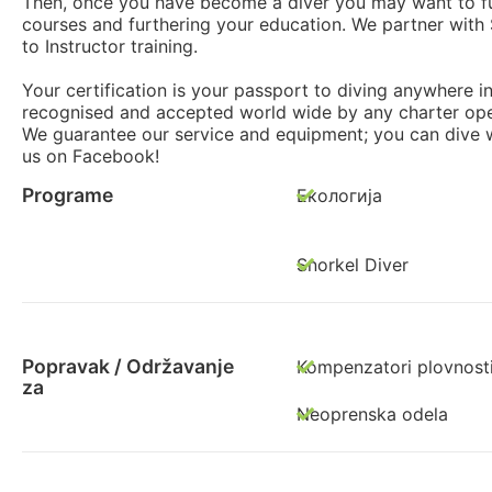
Then, once you have become a diver you may want to fu
courses and furthering your education. We partner with
to Instructor training.
Your certification is your passport to diving anywhere i
recognised and accepted world wide by any charter ope
We guarantee our service and equipment; you can dive 
us on Facebook!
Programe
Екологија
Snorkel Diver
Popravak / Održavanje
Kompenzatori plovnost
za
Neoprenska odela