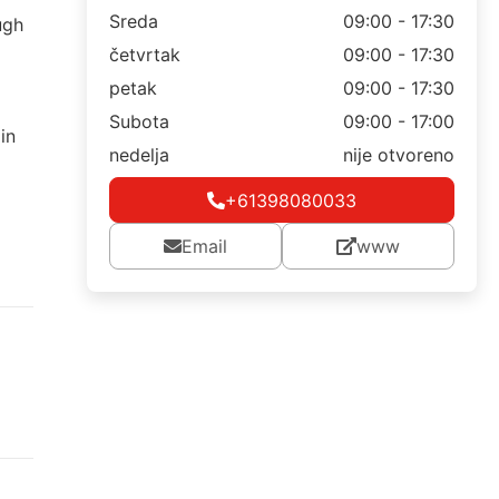
Sreda
09:00 - 17:30
ugh
četvrtak
09:00 - 17:30
petak
09:00 - 17:30
Subota
09:00 - 17:00
in
nedelja
nije otvoreno
+61398080033
Email
www