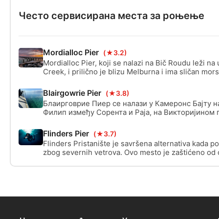
Често сервисирана места за роњење
Mordialloc Pier
(★3.2)
Mordialloc Pier, koji se nalazi na Bič Roudu leži na
Creek, i prilično je blizu Melburna i ima sličan mor
Pristaništem, ali ni približno tako interesantan.
Blairgowrie Pier
(★3.8)
Блаирговрие Пиер се налази у Камеронс Бајту н
Филип између Сорента и Раја, на Викторијином 
Морнингтон. Има толико тога да се види у ово
окружењу које се стално мења у свим различит
Flinders Pier
(★3.7)
станишта.
Flinders Pristanište je savršena alternativa kada po
zbog severnih vetrova. Ovo mesto je zaštićeno od o
je roniti tokom velike plime. Malo je dubine pri nisk