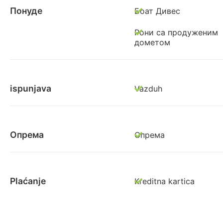
Понуде
Боат Дивес
Рони са продуженим
дометом
ispunjava
Vazduh
Опрема
Опрема
Plaćanje
Kreditna kartica