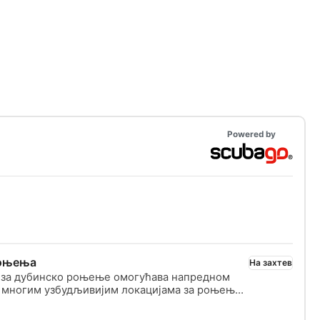
Powered by
роњења
На захтев
т за дубинско роњење омогућава напредном
 многим узбудљивијим локацијама за роњење
 дубљим водама. SSI специјалност за дубинско
ружити могућност да безбедно и удобно