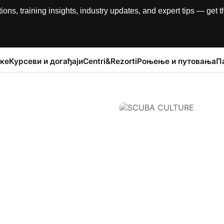
, training insights, industry updates, and expert tips — get th
ке
Курсеви и догађаји
Centri&Rezorti
Роњење и путовања
П