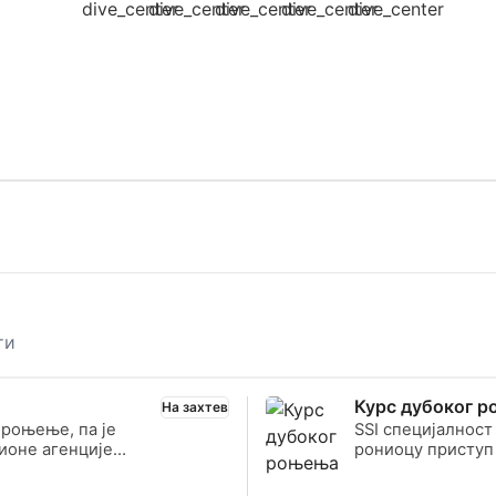
ти
Курс дубоког 
На захтев
 роњење, па је
SSI специјалнос
ионе агенције
рониоцу приступ
 последњих 12
које се налазе у
роњење ће вам п