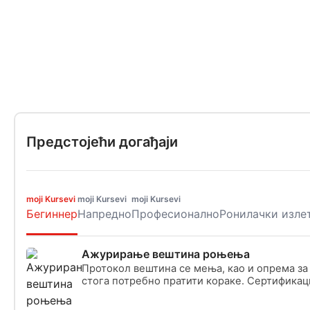
Предстојећи догађаји
moji Kursevi
moji Kursevi
moji Kursevi
Бегиннер
Напредно
Професионално
Ронилачки изле
Ажурирање вештина роњења
Протокол вештина се мења, као и опрема за
стога потребно пратити кораке. Сертификац
препоручују да рониоци који нису ронили у
месеци похађају курс усавршавања.