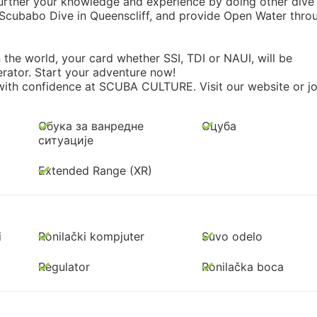
rther your knowledge and experience by doing other dive
 Scubabo Dive in Queenscliff, and provide Open Water thro
n the world, your card whether SSI, TDI or NAUI, will be
rator. Start your adventure now!
with confidence at SCUBA CULTURE. Visit our website or jo
Обука за ванредне
Сцуба
ситуације
Extended Range (XR)
i
Ronilački kompjuter
Suvo odelo
Regulator
Ronilačka boca