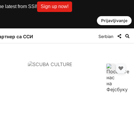
e latest from SSI!
Sign up now!
Prijavljivanje
Serbian
артнер са ССИ