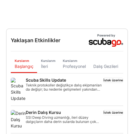
Powered by
Yaklaşan Etkinlikler
Kurslarım
Kurslarım
Kurslarım
Başlangıç
İleri
Profesyonel
Dalış Gezileri
Scuba Skills Update
İstek üzerine
Teknik protokoller değiştikçe dalış ekipmanları
da değişir; bu nedenle gelişmeleri yakından
takip etmek gerekir. Sertifika kuruluşları, son 12
ay içinde dalış yapmamış dalgıçların bir
güncelleme kursuna katılmasını önermektedir.
Derin Dalış Kursu
İstek üzerine
SSI Deep Diving uzmanlığı, ileri düzey
dalgıçların daha derin sularda bulunan çok
daha heyecan verici Dive Sites'e erişmesine
olanak tanır. SSI Deep Diving Specialty, size