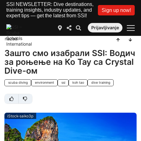
SSI NEWSLETTER: Dive destinations,
training insights, industry updates, and
Sign up now!
expert tips — get the latest from SSI!
Prijavljivanje
nazad
Зашто смо изабрали SSI: Водич
за роњење на Ко Тау са Crystal
Dive-ом
scuba diving
environment
ssi
koh tao
dive training
iStock-saiko3p