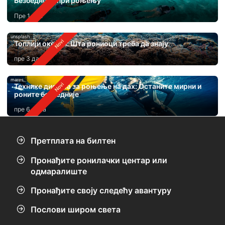
Безбедност при роњењу
Пре 1 дан
unsplash
Топлији океани: Шта рониоци треба да знају
пре 3 дана
mares
Технике дисања за роњење на дах: Останите мирни и
роните безбедније
пре 6 дана
Претплата на билтен
Пронађите ронилачки центар или
одмаралиште
Пронађите своју следећу авантуру
Послови широм света