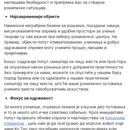
наглашава безбедност и припрема вас за стварне
ронилачке ситуације.
Најсавременији објекти
Наменски изграђени базени за роњење, поуздани чамци,
висококвалитетна опрема и удобни простори за учење
теорије су све важни при избору ронилачког центра. На
пример, објекти попут климатизованих учионица и добро
одржаване опреме могу учинити процес лакшим и
пријатнијим.
Бонус садржаји попут смештаја на лицу места или простора
за опуштање након роњења могу допринети практичности.
Ако тренирате са нама, можете се опустити у нашем бару
поред базена или се одморити у нашем практичном
смештају на лицу места, што ће ваше ронилачко путовање
учинити заиста свеобухватним искуством.
Фокус на одрживост
За многе рониоце, очување океана је кључни део путовања
и то је нешто што и ми схватамо озбиљно. Кроз иницијативе
попут пројеката обнове корала и партнерстава са
Коралним
племеном
, циљ нам је да осигурамо да морски живот који
чини Ко Тао тако посебним напредује генерацијама које