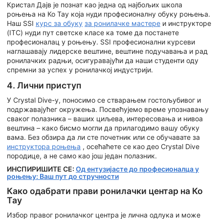
Кристал Дајв је познат као једна од најбољих школа
роњења на Ко Тау која нуди професионалну обуку роњења.
Наш SSI
курс за обуку
за ронилачке мастере
и инструкторе
(ITC) нуди пут светске класе ка томе да постанете
професионалац у роњењу. SSI професионални курсеви
наглашавају лидерске вештине, вештине подучавања и рад
ронилачких радњи, осигуравајући да наши студенти оду
спремни за успех у ронилачкој индустрији.
4. Лични приступ
У Crystal Dive-у, поносимо се стварањем гостољубивог и
подржавајућег окружења. Посвећујемо време упознавању
сваког полазника – ваших циљева, интересовања и нивоа
вештина – како бисмо могли да прилагодимо вашу обуку
вама. Без обзира да ли сте почетник или се обучавате за
инструктора роњења
, осећаћете се као део Crystal Dive
породице, а не само као још један полазник.
ИНСПИРИШИТЕ СЕ:
Од ентузијасте до професионалца у
роњењу: Ваш пут до стручности
Како одабрати прави ронилачки центар на Ко
Тау
Избор правог ронилачког центра је лична одлука и може