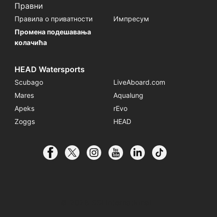
Правни
Правила о приватности
Импресум
Промена подешавања
колачића
HEAD Watersports
Scubago
LiveAboard.com
Mares
Aqualung
Apeks
rEvo
Zoggs
HEAD
© 2026 SSI International