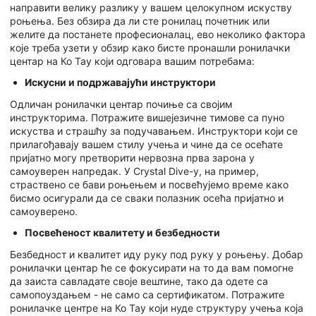
направити велику разлику у вашем целокупном искуству
роњења. Без обзира да ли сте ронилац почетник или
желите да постанете професионалац, ево неколико фактора
које треба узети у обзир како бисте пронашли ронилачки
центар на Ко Тау који одговара вашим потребама:
Искусни и подржавајући инструктори
Одличан ронилачки центар почиње са својим
инструкторима. Потражите вишејезичне тимове са пуно
искуства и страшћу за подучавањем. Инструктори који се
прилагођавају вашем стилу учења и чине да се осећате
пријатно могу претворити нервозна прва зарона у
самоуверен напредак. У Crystal Dive-у, на пример,
страствено се бави роњењем и посвећујемо време како
бисмо осигурали да се сваки полазник осећа пријатно и
самоуверено.
Посвећеност квалитету и безбедности
Безбедност и квалитет иду руку под руку у роњењу. Добар
ронилачки центар ће се фокусирати на то да вам помогне
да заиста савладате своје вештине, тако да одете са
самопоуздањем - не само са сертификатом. Потражите
ронилачке центре на Ко Тау који нуде структуру учења која