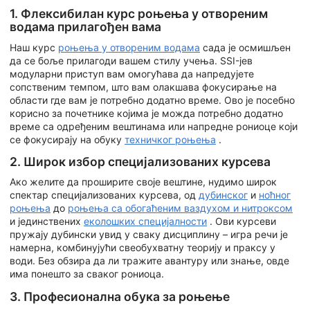
1. Флексибилан курс роњења у отвореним
водама прилагођен вама
Наш курс
роњења у отвореним водама
сада је осмишљен
да се боље прилагоди вашем стилу учења. SSI-јев
модуларни приступ вам омогућава да напредујете
сопственим темпом, што вам олакшава фокусирање на
области где вам је потребно додатно време. Ово је посебно
корисно за почетнике којима је можда потребно додатно
време са одређеним вештинама или напредне рониоце који
се фокусирају на обуку
техничког роњења
.
2. Широк избор специјализованих курсева
Ако желите да проширите своје вештине, нудимо широк
спектар специјализованих курсева, од
дубинског
и
ноћног
роњења
до
роњења са обогаћеним ваздухом и нитроксом
и јединствених
еколошких специјалности
. Ови курсеви
пружају дубински увид у сваку дисциплину – игра речи је
намерна, комбинујући свеобухватну теорију и праксу у
води. Без обзира да ли тражите авантуру или знање, овде
има понешто за сваког рониоца.
3. Професионална обука за роњење