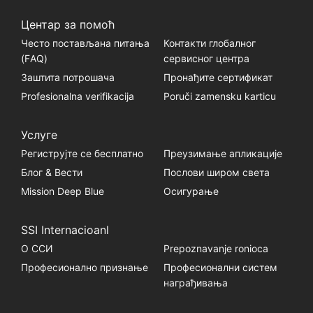
Центар за помоћ
Често постављана питања
Контакти глобалног
(FАQ)
сервисног центра
Заштита потрошача
Пронађите сертификат
Profesionalna verifikacija
Poruči zamensku karticu
Услуге
Региструјте се бесплатно
Преузимање апликације
Блог & Вести
Послови широм света
Mission Deep Blue
Осигурање
SSI Internacioanl
О ССИ
Prepoznavanje ronioca
Професионално признање
Професионални систем
награђивања