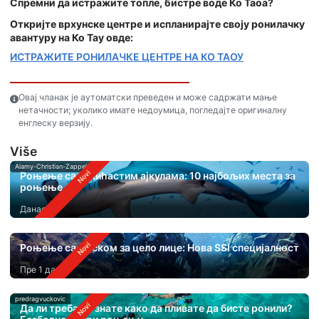
Спремни да истражите топле, бистре воде Ко Таоа?
Откријте врхунске центре и испланирајте своју ронилачку
авантуру на Ко Тау овде:
ИСТРАЖИТЕ РОНИЛАЧКЕ ЦЕНТРЕ НА КО ТАОУ
Овај чланак је аутоматски преведен и може садржати мање
нетачности; уколико имате недоумица, погледајте оригиналну
енглеску верзију.
Više
Alamy-Christian-Zappel
Роњење са чекићастим ајкулама: 10 најбољих места за
роњење
Данас
Роњење са маском за цело лице: Нова SSI специјалност
Пре 1 дан
predragvuckovic
Да ли треба да знате како да пливате да бисте ронили?