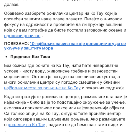
долазе.
Обавезно изаберите ронилачки центар на Ко Тау који је
посвећен заштити наше плаве планете. Питајте о њиховом
фокусу на одрживост и проверите да ли пружају вештине
које су вам потребне да бисте постали заговорник океана и
одрживи ронилац
.
ПОВЕЗАНО:
10 најбољих начина на које рониоци могу да се
укључе у заштиту мора
Предност Кох Таоа
Без обзира где роните на Ко Тау, наћи ћете невероватне
услове - чисту воду, живописне гребене и разноврстан
морски свет. Острво је погодно за све нивое искуства, а
многи ронилачки центри су погодно смештени у близини
најбољих места за роњење на Ко Тау
и локалних садржаја.
Када истражујете ронилачке центре, размислите шта вам је
најважније - било да је то подстицајно окружење за учење,
еколошки прихватљиве праксе или најсавременији објекти.
Са толико опција на Ко Тау, сигурно ћете пронаћи центар
који одговара вашим циљевима роњења. Ако размишљате
о
роњењу на Ко Тау
, надамо се да ћемо вас тамо видети.