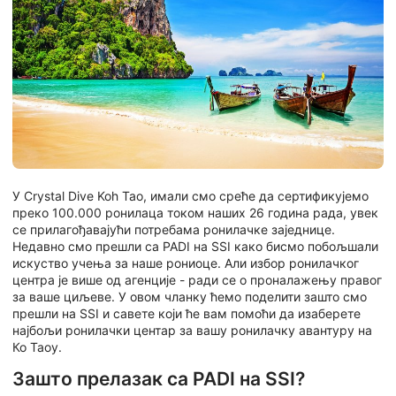
У Crystal Dive Koh Tao, имали смо среће да сертификујемо
преко 100.000 ронилаца током наших 26 година рада, увек
се прилагођавајући потребама ронилачке заједнице.
Недавно смо прешли са PADI на SSI како бисмо побољшали
искуство учења за наше рониоце. Али избор ронилачког
центра је више од агенције - ради се о проналажењу правог
за ваше циљеве. У овом чланку ћемо поделити зашто смо
прешли на SSI и савете који ће вам помоћи да изаберете
најбољи ронилачки центар за вашу ронилачку авантуру на
Ко Таоу.
Зашто прелазак са PADI на SSI?