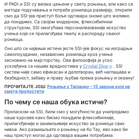
И PADI и SSI су веома цењени у свету роњења, али како се
методе подучавања и потребе ронилаца развијају, открили
смо да SSI-јев приступ боље одговара ономе што желимо
да понудимо. Са својом модерном, флексибилном
структуром, SSI омогућава персонализованије искуство
учења које се прилагођава темпу и распореду сваког
рониоца.
Оно што се највише истиче јесте SSI-јев фокус на изградњи
самопоузданих, независних ронилаца кроз учење
засновано на мајсторству. Ова филозофија је уско
усклађена са нашим вредностима у
Crystal Dive-у
. SSI
систем није само ефикасан и делотворан, већ наглашава и
безбедност, забаву и праву љубав према роњењу и океану!
ПРОЧИТАЈТЕ ЈОШ:
Роњење у Тајланду – 15 зарона које не
смете пропустити
По чему се наша обука истиче?
Преласком на SSI, били смо у могућности да унапредимо
наше курсеве како бисмо понудили флексибилније,
прилагођеније и занимљивије искуство за рониоце свих
нивоа. Ако размишљате о роњењу на Ко Тау, ево како би
наш приступ могао да одговара вашим потребама: