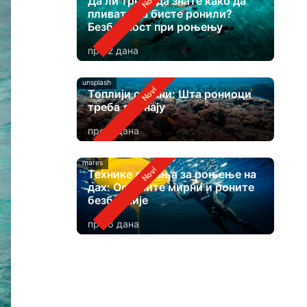
Да ли треба да знате како да
пливате да бисте ронили?
Безбедност при роњењу
пре 2 дана
unsplash
Топлији океани: Шта рониоци
треба да знају
пре 4 дана
mares
Технике дисања за роњење на
дах: Останите мирни и роните
безбедније
пре 6 дана