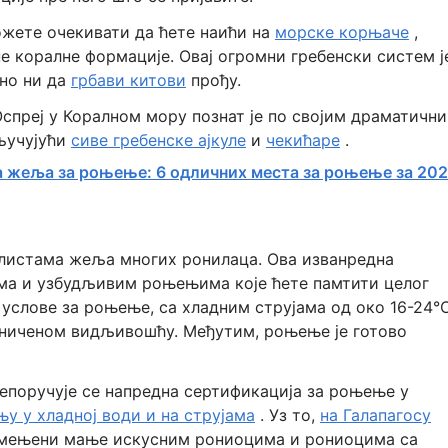
ожете очекивати да ћете наићи на
морске корњаче
,
е коралне формације. Овај огромни гребенски систем ј
ено ни да
грбави китови
прођу.
спреј у Коралном мору познат је по својим драматичн
кључујући
сиве гребенске ајкуле
и
чекићаре
.
 жеља за роњење: 6 одличних места за роњење за 202
 листама жеља многих ронилаца. Ова изванредна
ма и узбудљивим роњењима које ћете памтити целог
 услове за роњење, са хладним струјама од око 16-24°
раниченом видљивошћу. Међутим, роњење је готово
епоручује се напредна сертификација за роњење у
у у хладној води и на струјама
. Уз то,
на Галапагосу
амењени мање искусним рониоцима и рониоцима са