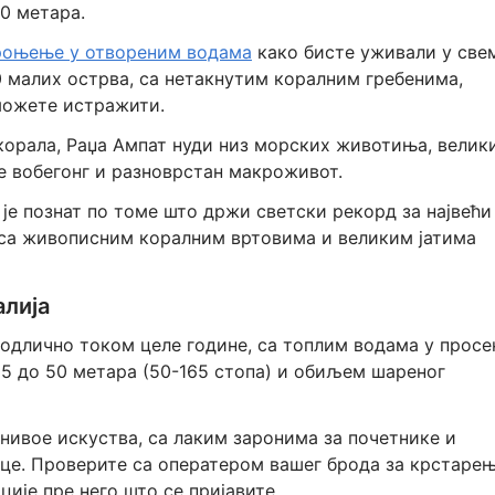
0 метара.
 роњење у отвореним водама
како бисте уживали у све
0 малих острва, са нетакнутим коралним гребенима,
 можете истражити.
 корала, Раџа Ампат нуди низ морских животиња, велик
ле вобегонг и разноврстан макроживот.
је познат по томе што држи светски рекорд за највећи
, са живописним коралним вртовима и великим јатима
алија
 одлично током целе године, са топлим водама у просе
15 до 50 метара (50-165 стопа) и обиљем шареног
 нивое искуства, са лаким заронима за почетнике и
це. Проверите са оператером вашег брода за крстаре
ије пре него што се пријавите.