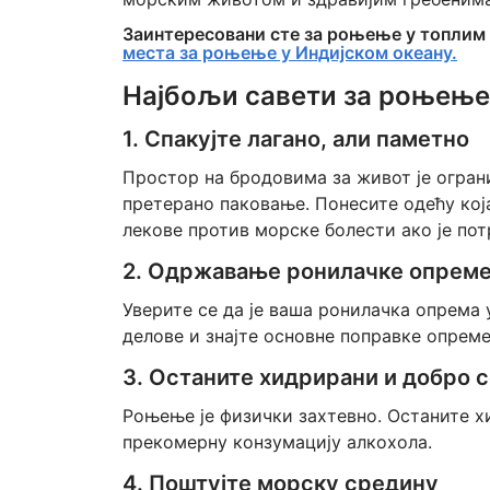
Заинтересовани сте за роњење у топлим 
места за роњење у Индијском океану.
Најбољи савети за роњење
1. Спакујте лагано, али паметно
Простор на бродовима за живот је ограни
претерано паковање. Понесите одећу која
лекове против морске болести ако је пот
2. Одржавање ронилачке опрем
Уверите се да је ваша ронилачка опрема
делове и знајте основне поправке опреме
3. Останите хидрирани и добро с
Роњење је физички захтевно. Останите х
прекомерну конзумацију алкохола.
4. Поштујте морску средину