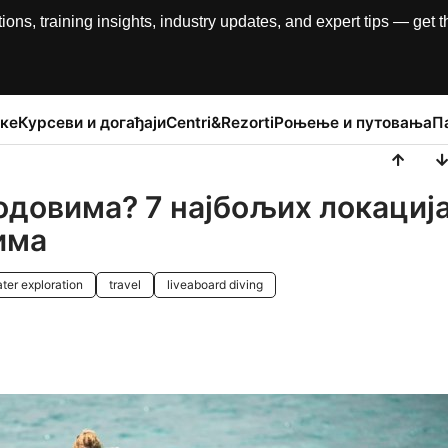
, training insights, industry updates, and expert tips — get th
ке
Курсеви и догађаји
Centri&Rezorti
Роњење и путовања
П
довима? 7 најбољих локациј
има
ter exploration
travel
liveaboard diving