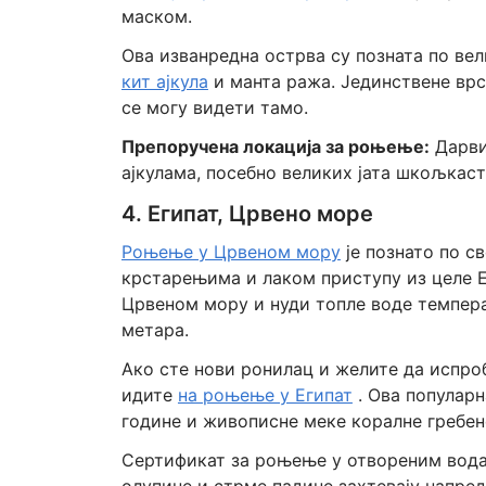
маском.
Ова изванредна острва су позната по ве
кит ајкула
и манта ража. Јединствене врс
се могу видети тамо.
Препоручена локација за роњење:
Дарви
ајкулама, посебно великих јата шкољкаст
4. Египат, Црвено море
Роњење у Црвеном мору
је познато по 
крстарењима и лаком приступу из целе Ев
Црвеном мору и нуди топле воде темпер
метара.
Ако сте нови ронилац и желите да испро
идите
на роњење у Египат
. Ова популар
године и живописне меке коралне гребен
Сертификат за роњење у отвореним водам