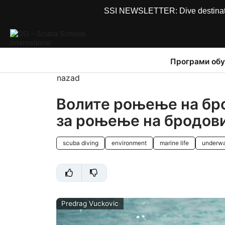
SSI NEWSLETTER: Dive destinations
Програми обу
nazad
Волите роњење на бро
за роњење на бродов
scuba diving
environment
marine life
underwa
Predrag Vuckovic