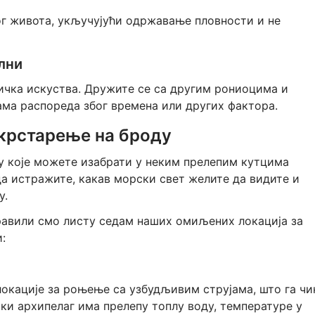
ог живота, укључујући одржавање пловности и не
лни
ичка искуства. Дружите се са другим рониоцима и
ма распореда због времена или других фактора.
 крстарење на броду
у које можете изабрати у неким прелепим кутцима
да истражите, какав морски свет желите да видите и
у.
равили смо листу седам наших омиљених локација за
:
окације за роњење са узбудљивим струјама, што га чи
ки архипелаг има прелепу топлу воду, температуре у