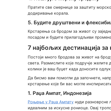
Пратите све смернице за заштиту морск
додиривање корала.
5. Будите друштвени и флексиби
Крстарења са бродом за живот су заједн
посадом и будите прилагодљиви промена
7 најбољих дестинација за
Постоји много бродова за живот на брод
света. Размислите које подручје желите 
колики је ваш буџет када доносите одлук
Да бисмо вам помогли да започнете, нап
крстарење које би вас могле инспирисати
1. Раџа Ампат, Индонезија
Роњење у Раџа Ампату
нуди разноврсне л
идеалним за искусне рониоце. Овај тропс