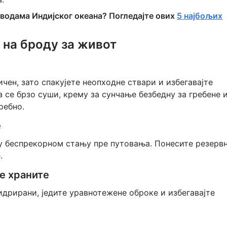
водама Индијског океана? Погледајте ових
5 најбољих
 на броду за живот
чен, зато спакујете неопходне ствари и избегавајте
 се брзо суши, крему за сунчање безбедну за гребене 
ребно.
е
 у беспрекорном стању пре путовања. Понесите резерв
.
е храните
идрирани, једите уравнотежене оброке и избегавајте