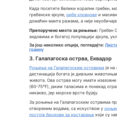
Када посетите Велики корални гребен, м
гребенске ајкуле,
рибе кловнове
и масивн
домаћин манта ражама, а није неуобичај
Препоручено место за роњење:
Гребен О
зидовима и богатој популацији ајкула, у
За још неколико опција, погледајте:
Листа
годину
3. Галапагоска острва, Еквадор
Роњење на Галапагоским острвима
је на
дестинација богата је дивљим животиња
живота. Ова острва могу имати изазовне
(60-75°F), јаким таласима и понекад ог
никакво, јер морске врсте бујају.
За роњење на Галапагоским острвима пр
отвореним водама, са искуством у
роњењ
постоје бродови за крстарење
који су н