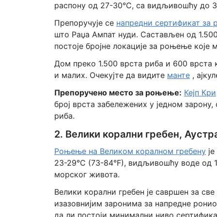
распону од 27-30°C, са видљивошћу до 3
Препоручује се
напредни сертификат за
што Раџа Ампат нуди. Састављен од 1.50
постоје бројне локације за роњење које
Дом преко 1.500 врста риба и 600 врста
и малих. Очекујте да видите
манте
, ајку
Препоручено место за роњење:
Кејп Кри
број врста забележених у једном зарону
риба.
2. Велики корални гребен, Аустр
Роњење на Великом коралном гребену
је
23-29°C (73-84°F), видљивошћу воде од 
морског живота.
Велики корални гребен је савршен за све
изазовнијим заронима за напредне ронио
да ли постоји минимални ниво сертификац