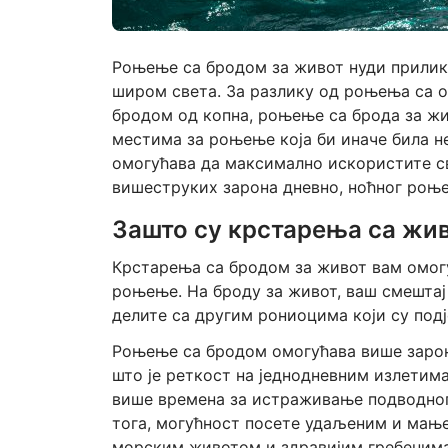
Роњење са бродом за живот нуди прилику
широм света. За разлику од роњења са об
бродом од копна, роњење са брода за ж
местима за роњење која би иначе била н
омогућава да максимално искористите св
вишеструких зарона дневно, ноћног ро
Зашто су крстарења са жи
Крстарења са бродом за живот вам омогу
роњење. На броду за живот, ваш смештај
делите са другим рониоцима који су подј
Роњење са бродом омогућава више зарона
што је реткост на једнодневним излетим
више времена за истраживање подводног
тога, могућност посете удаљеним и мање
морским животом и здравијим гребенима