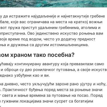
 да истражите најудаљеније и најнетакнутије гребене
але, које вас ограничава на места на краткој вожњи
ивот пружа приступ удаљеним гребенима, атолима и
еприступачна. Ово јединствено искуство роњења вам
оје време под водом, често уз додатну предност
њења и дружења са другим истомишљеницима.
вом храном тако посебна?
ћавају континуирану авантуру која превазилази само
 и оброци су део ронилачког путовања, а своје искуст
еднако узбуђени као и ви.
 дневно, често укључујући зароне рано ујутру и ноћу,
а. Практичност буђења поред места за роњење значи
 света и мање времена за путовање на посао. Поред
 гужвним локацијама значи сусрет са богатијим
.