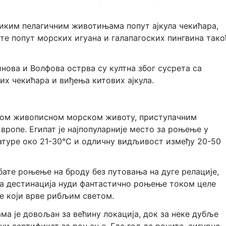
ликим пелагичним животињама попут ајкула чекићара,
те попут морских игуана и галапагоских пингвина тако
нова и Волфова острва су култна због сусрета са
их чекићара и виђења китових ајкула.
свом живописном морском животу, приступачним
ропе. Египат је најпопуларније место за роњење у
атуре око 21-30°C и одличну видљивост између 20-50
бате роњење на броду без путовања на дуге релације,
на дестинација нуди фантастично роњење током целе
е који врве рибљим светом.
а је довољан за већину локација, док за неке дубље