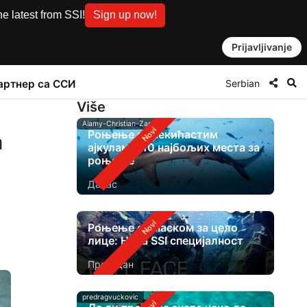
e latest from SSI!
Sign up now!
Prijavljivanje
Serbian
артнер са ССИ
Više
Alamy-Christian-Zappel
Роњење са чекићастим
а
ајкулама: 10 најбољих места за
роњење
Данас
Роњење са маском за цело
лице: Нова SSI специјалност
Пре 1 дан
predragvuckovic