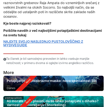
raznovrstnih grebenov Raja Ampata do vznemirljivih srečanj z
velikimi živalmi na otokih Socorro. So najboljši način, da se
oddaljite od ustaljenih poti in raziščete skrite zaklade naših
oceanov.
Kje boste najprej raziskovali?
Poiščite navdih z več najboljšimi potapljaškimi destinacijami
na svetu tukaj:
NAJDITE SVOJO NASLEDNJO PUSTOLOVŠČINO Z
MYDIVEGUIDE
Ta članek je bil samodejno preveden in lahko vsebuje manjše
netočnosti; v primeru dvoma si oglejte izvirno angleško različico.
More
Potapljanje s celoobrazno masko: nova specialnost SSI
Danes
predragvuckovic
Ali morate znati plavati, da se lahko potapljate s dihalko?
Varnost pri Snorkljanju (Snorkeling)