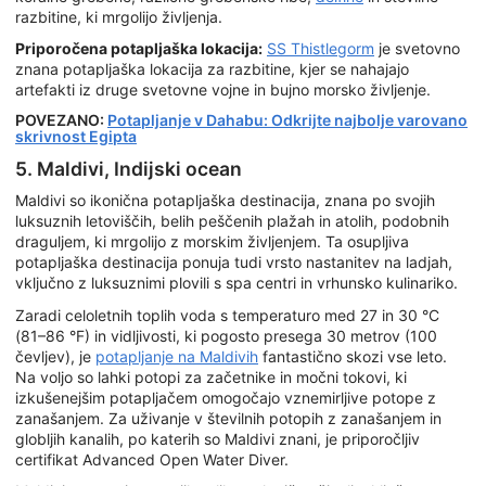
razbitine, ki mrgolijo življenja.
Priporočena potapljaška lokacija:
SS Thistlegorm
je svetovno
znana potapljaška lokacija za razbitine, kjer se nahajajo
artefakti iz druge svetovne vojne in bujno morsko življenje.
POVEZANO:
Potapljanje v Dahabu: Odkrijte najbolje varovano
skrivnost Egipta
5. Maldivi, Indijski ocean
Maldivi so ikonična potapljaška destinacija, znana po svojih
luksuznih letoviščih, belih peščenih plažah in atolih, podobnih
draguljem, ki mrgolijo z morskim življenjem. Ta osupljiva
potapljaška destinacija ponuja tudi vrsto nastanitev na ladjah,
vključno z luksuznimi plovili s spa centri in vrhunsko kulinariko.
Zaradi celoletnih toplih voda s temperaturo med 27 in 30 °C
(81–86 °F) in vidljivosti, ki pogosto presega 30 metrov (100
čevljev), je
potapljanje na Maldivih
fantastično skozi vse leto.
Na voljo so lahki potopi za začetnike in močni tokovi, ki
izkušenejšim potapljačem omogočajo vznemirljive potope z
zanašanjem. Za uživanje v številnih potopih z zanašanjem in
globljih kanalih, po katerih so Maldivi znani, je priporočljiv
certifikat Advanced Open Water Diver.