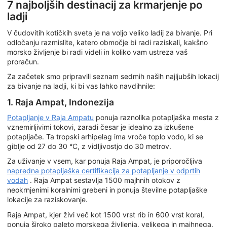
7 najboljših destinacij za krmarjenje po
ladji
V čudovitih kotičkih sveta je na voljo veliko ladij za bivanje. Pri
odločanju razmislite, katero območje bi radi raziskali, kakšno
morsko življenje bi radi videli in koliko vam ustreza vaš
proračun.
Za začetek smo pripravili seznam sedmih naših najljubših lokacij
za bivanje na ladji, ki bi vas lahko navdihnile:
1. Raja Ampat, Indonezija
Potapljanje v Raja Ampatu
ponuja raznolika potapljaška mesta z
vznemirljivimi tokovi, zaradi česar je idealno za izkušene
potapljače. Ta tropski arhipelag ima vroče toplo vodo, ki se
giblje od 27 do 30 °C, z vidljivostjo do 30 metrov.
Za uživanje v vsem, kar ponuja Raja Ampat, je priporočljiva
napredna potapljaška certifikacija za potapljanje v odprtih
vodah
. Raja Ampat sestavlja 1500 majhnih otokov z
neokrnjenimi koralnimi grebeni in ponuja številne potapljaške
lokacije za raziskovanje.
Raja Ampat, kjer živi več kot 1500 vrst rib in 600 vrst koral,
ponuja široko paleto morskega življenja, velikega in majhnega.