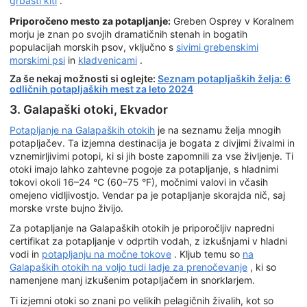
grbasti kiti
.
Priporočeno mesto za potapljanje:
Greben Osprey v Koralnem
morju je znan po svojih dramatičnih stenah in bogatih
populacijah morskih psov, vključno s
sivimi grebenskimi
morskimi psi
in
kladvenicami
.
Za še nekaj možnosti si oglejte:
Seznam potapljaških želja: 6
odličnih potapljaških mest za leto 2024
3. Galapaški otoki, Ekvador
Potapljanje na Galapaških otokih
je na seznamu želja mnogih
potapljačev. Ta izjemna destinacija je bogata z divjimi živalmi in
vznemirljivimi potopi, ki si jih boste zapomnili za vse življenje. Ti
otoki imajo lahko zahtevne pogoje za potapljanje, s hladnimi
tokovi okoli 16–24 °C (60–75 °F), močnimi valovi in včasih
omejeno vidljivostjo. Vendar pa je potapljanje skorajda nič, saj
morske vrste bujno živijo.
Za potapljanje na Galapaških otokih je priporočljiv napredni
certifikat za potapljanje v odprtih vodah, z izkušnjami v hladni
vodi in
potapljanju na močne tokove
. Kljub temu so
na
Galapaških otokih na voljo tudi ladje za prenočevanje
, ki so
namenjene manj izkušenim potapljačem in snorklarjem.
Ti izjemni otoki so znani po velikih pelagičnih živalih, kot so