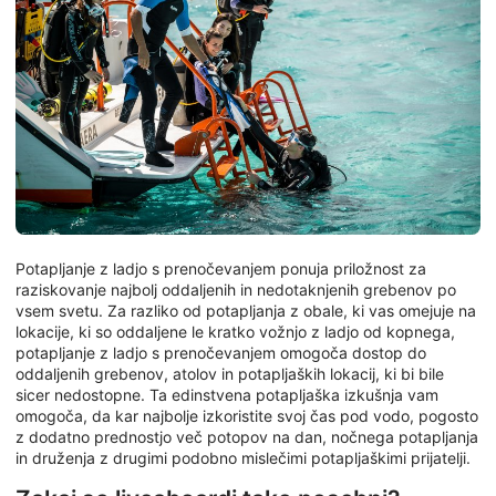
Potapljanje z ladjo s prenočevanjem ponuja priložnost za
raziskovanje najbolj oddaljenih in nedotaknjenih grebenov po
vsem svetu. Za razliko od potapljanja z obale, ki vas omejuje na
lokacije, ki so oddaljene le kratko vožnjo z ladjo od kopnega,
potapljanje z ladjo s prenočevanjem omogoča dostop do
oddaljenih grebenov, atolov in potapljaških lokacij, ki bi bile
sicer nedostopne. Ta edinstvena potapljaška izkušnja vam
omogoča, da kar najbolje izkoristite svoj čas pod vodo, pogosto
z dodatno prednostjo več potopov na dan, nočnega potapljanja
in druženja z drugimi podobno mislečimi potapljaškimi prijatelji.