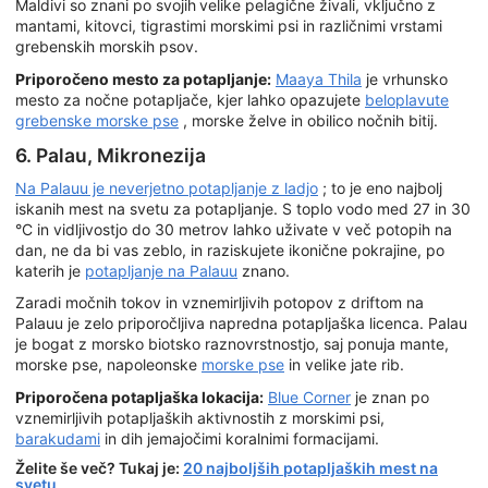
Maldivi so znani po svojih
velike pelagične živali, vključno z
mantami, kitovci, tigrastimi morskimi psi in različnimi vrstami
grebenskih morskih psov.
Priporočeno mesto za potapljanje:
Maaya Thila
je vrhunsko
mesto za nočne potapljače, kjer lahko opazujete
beloplavute
grebenske morske pse
, morske želve in obilico nočnih bitij.
6. Palau, Mikronezija
Na Palauu je neverjetno potapljanje z ladjo
; to je eno najbolj
iskanih mest na svetu za potapljanje. S toplo vodo med 27 in 30
°C in vidljivostjo do 30 metrov lahko uživate v več potopih na
dan, ne da bi vas zeblo, in raziskujete ikonične pokrajine, po
katerih je
potapljanje na Palauu
znano.
Zaradi močnih tokov in vznemirljivih potopov z driftom na
Palauu je zelo priporočljiva napredna potapljaška licenca. Palau
je bogat z morsko biotsko raznovrstnostjo, saj ponuja mante,
morske pse, napoleonske
morske pse
in velike jate rib.
Priporočena potapljaška lokacija:
Blue Corner
je znan po
vznemirljivih potapljaških aktivnostih z morskimi psi,
barakudami
in dih jemajočimi koralnimi formacijami.
Želite še več? Tukaj je:
20 najboljših potapljaških mest na
svetu