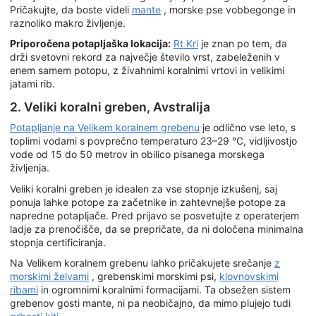
Pričakujte, da boste videli
mante
, morske pse vobbegonge in
raznoliko makro življenje.
Priporočena potapljaška lokacija:
Rt Kri
je znan po tem, da
drži svetovni rekord za največje število vrst, zabeleženih v
enem samem potopu, z živahnimi koralnimi vrtovi in velikimi
jatami rib.
2. Veliki koralni greben, Avstralija
Potapljanje na Velikem koralnem grebenu
je odlično vse leto, s
toplimi vodami s povprečno temperaturo 23–29 °C, vidljivostjo
vode od 15 do 50 metrov in obilico pisanega morskega
življenja.
Veliki koralni greben je idealen za vse stopnje izkušenj, saj
ponuja lahke potope za začetnike in zahtevnejše potope za
napredne potapljače. Pred prijavo se posvetujte z operaterjem
ladje za prenočišče, da se prepričate, da ni določena minimalna
stopnja certificiranja.
Na Velikem koralnem grebenu lahko pričakujete srečanje
z
morskimi želvami
, grebenskimi morskimi psi,
klovnovskimi
ribami
in ogromnimi koralnimi formacijami. Ta obsežen sistem
grebenov gosti mante, ni pa neobičajno, da mimo plujejo tudi