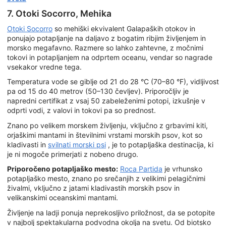
7. Otoki Socorro, Mehika
Otoki Socorro
so mehiški ekvivalent Galapaških otokov in
ponujajo potapljanje na daljavo z bogatim ribjim življenjem in
morsko megafavno. Razmere so lahko zahtevne, z močnimi
tokovi in potapljanjem na odprtem oceanu, vendar so nagrade
vsekakor vredne tega.
Temperatura vode se giblje od 21 do 28 °C (70–80 °F), vidljivost
pa od 15 do 40 metrov (50–130 čevljev). Priporočljiv je
napredni certifikat z vsaj 50 zabeleženimi potopi, izkušnje v
odprti vodi, z valovi in tokovi pa so prednost.
Znano po velikem morskem življenju, vključno z grbavimi kiti,
orjaškimi mantami in številnimi vrstami morskih psov, kot so
kladivasti in
svilnati morski psi
, je to potapljaška destinacija, ki
je ni mogoče primerjati z nobeno drugo.
Priporočeno potapljaško mesto:
Roca Partida
je vrhunsko
potapljaško mesto, znano po srečanjih z velikimi pelagičnimi
živalmi, vključno z jatami kladivastih morskih psov in
velikanskimi oceanskimi mantami.
Življenje na ladji ponuja neprekosljivo priložnost, da se potopite
v najbolj spektakularna podvodna okolja na svetu. Od biotsko