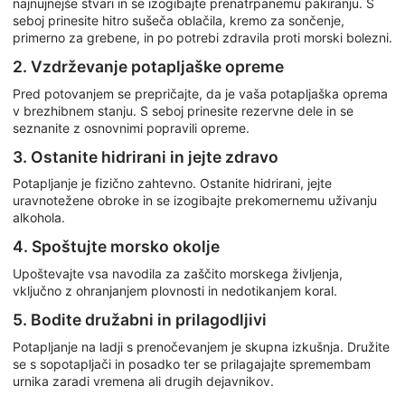
najnujnejše stvari in se izogibajte prenatrpanemu pakiranju. S
seboj prinesite hitro sušeča oblačila, kremo za sončenje,
primerno za grebene, in po potrebi zdravila proti morski bolezni.
2. Vzdrževanje potapljaške opreme
Pred potovanjem se prepričajte, da je vaša potapljaška oprema
v brezhibnem stanju. S seboj prinesite rezervne dele in se
seznanite z osnovnimi popravili opreme.
3. Ostanite hidrirani in jejte zdravo
Potapljanje je fizično zahtevno. Ostanite hidrirani, jejte
uravnotežene obroke in se izogibajte prekomernemu uživanju
alkohola.
4. Spoštujte morsko okolje
Upoštevajte vsa navodila za zaščito morskega življenja,
vključno z ohranjanjem plovnosti in nedotikanjem koral.
5. Bodite družabni in prilagodljivi
Potapljanje na ladji s prenočevanjem je skupna izkušnja. Družite
se s sopotapljači in posadko ter se prilagajajte spremembam
urnika zaradi vremena ali drugih dejavnikov.