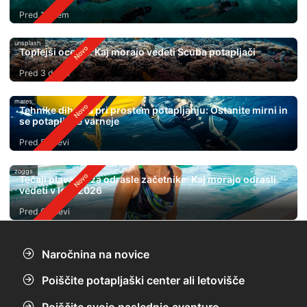
Pred 1 dnem
unsplash
Toplejši oceani: Kaj morajo vedeti Scuba potapljači
Pred 3 dnevi
mares
Tehnike dihanja pri prostem potapljanju: Ostanite mirni in
se potapljajte varneje
Pred 5 dnevi
zoggs
Tečaji plavanja za odrasle začetnike: Kaj morajo odrasli
vedeti v letu 2026
Pred 6 dnevi
Naročnina na novice
Poiščite potapljaški center ali letovišče
Poiščite svojo naslednjo avanturo