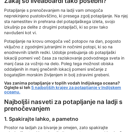
Zakaj so liveaboardi tako posebni?
Potapljanje s prenočevanjem na ladji vam omogoča
neprekinjeno pustolovščino, ki presega zgolj potapljanje. Na njej
sta namestitev in prehrana del potapljaškega izleta, svojo
izkušnjo pa delite z drugimi potapljači, ki so prav tako
navdušeni kot vi.
Potapljanje na krovu omogoča več potopov na dan, pogosto
vključno z zgodnjimi jutranjimi in nočnimi potopi, ki so na
enodnevnih izletih redki. Udobje prebujanja ob potapljaški
lokaciji pomeni več časa za raziskovanje podvodnega sveta in
manj časa za vožnjo na delo. Poleg tega možnost obiska
oddaljenih in manj gnečenih lokacij pomeni srečanje z
bogatejšim morskim življenjem in bolj zdravimi grebeni.
Vas zanima potapljanje v toplih vodah Indijskega oceana?
Oglejte si teh
5 najboljših krajev za potapljanje v Indijskem
oceanu.
Najboljši nasveti za potapljanje na ladji s
prenočevanjem
1. Spakirajte lahko, a pametno
Prostor na ladjah za bivanje je omejen, zato spakirajte