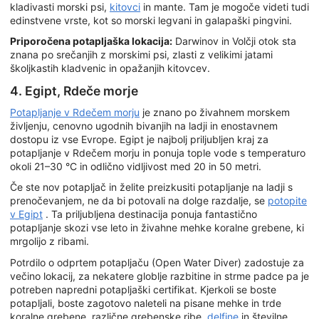
kladivasti morski psi,
kitovci
in mante. Tam je mogoče videti tudi
edinstvene vrste, kot so morski legvani in galapaški pingvini.
Priporočena potapljaška lokacija:
Darwinov in Volčji otok sta
znana po srečanjih z morskimi psi, zlasti z velikimi jatami
školjkastih kladvenic in opažanjih kitovcev.
4. Egipt, Rdeče morje
Potapljanje v Rdečem morju
je znano po živahnem morskem
življenju, cenovno ugodnih bivanjih na ladji in enostavnem
dostopu iz vse Evrope. Egipt je najbolj priljubljen kraj za
potapljanje v Rdečem morju in ponuja tople vode s temperaturo
okoli 21–30 °C in odlično vidljivost med 20 in 50 metri.
Če ste nov potapljač in želite preizkusiti potapljanje na ladji s
prenočevanjem, ne da bi potovali na dolge razdalje, se
potopite
v Egipt
. Ta priljubljena destinacija ponuja fantastično
potapljanje skozi vse leto in živahne mehke koralne grebene, ki
mrgolijo z ribami.
Potrdilo o odprtem potapljaču (Open Water Diver) zadostuje za
večino lokacij, za nekatere globlje razbitine in strme padce pa je
potreben napredni potapljaški certifikat. Kjerkoli se boste
potapljali, boste zagotovo naleteli na pisane mehke in trde
koralne grebene, različne grebenske ribe,
delfine
in številne