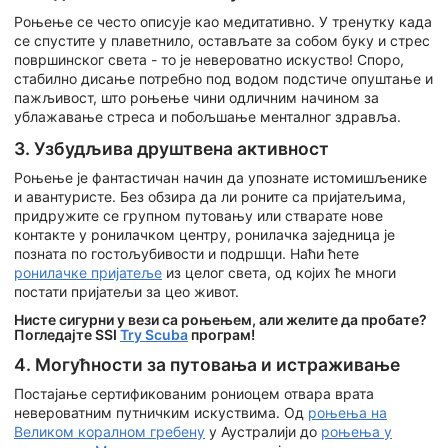
Роњење се често описује као медитативно. У тренутку када
се спустите у плаветнило, остављате за собом буку и стрес
површинског света - то је невероватно искуство! Споро,
стабилно дисање потребно под водом подстиче опуштање и
пажљивост, што роњење чини одличним начином за
ублажавање стреса и побољшање менталног здравља.
3. Узбудљива друштвена активност
Роњење је фантастичан начин да упознате истомишљенике
и авантуристе. Без обзира да ли роните са пријатељима,
придружите се групном путовању или стварате нове
контакте у ронилачком центру, ронилачка заједница је
позната по гостољубивости и подршци. Наћи ћете
ронилачке пријатеље
из целог света, од којих ће многи
постати пријатељи за цео живот.
Нисте сигурни у вези са роњењем, али желите да пробате?
Погледајте SSI
Try Scuba
програм!
4. Могућности за путовања и истраживање
Постајање сертификованим рониоцем отвара врата
невероватним путничким искуствима. Од
роњења на
Великом коралном гребену
у Аустралији до
роњења у