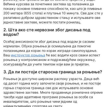
Већина курсева за почетнике захтева од полазника да
покажу основне пливачке способности, као што је пливање
200 метара (655 стопа) и плутање 10 минута. Све док сте у
релативно добром здравственом стању и испуњавате ове
једноставне захтеве, можете постати ронилац.
2. Шта ако сте нервозни због дисања под
водом?
Осећај анксиозности због дисања под водом је сасвим
нормалан. Обука роњења је осмишљена да помогне
полазницима да корак по корак изграде самопоуздање.
Ваш
инструктор роњења
ће вас водити кроз сваки аспект
роњења у контролисаном и подржавајућем окружењу,
осигуравајући да учите темпом који вам је пријатан.
3. Да ли постоји старосна граница за роњење?
Роњење је доступно широком распону узраста. Деца већ
од десет година могу започети своје роњење, и не постоји
горња старосна граница све док испуњавате основне
здравствене захтеве. Многе продавнице ронилачке опреме
такође нуде адаптивне програме роњења за особе са
инвалидитетом, што роњење чини једним од
најинклузивнијих спортова на свету.