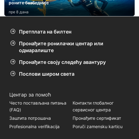
роните безбедније
пре 8 дана
Претплата на билтен
Пронађите ронилачки центар или
одмаралиште
Пронађите своју следећу авантуру
Послови широм света
Центар за помоћ
Често постављана питања
Контакти глобалног
(FАQ)
сервисног центра
Заштита потрошача
Пронађите сертификат
Profesionalna verifikacija
Poruči zamensku karticu