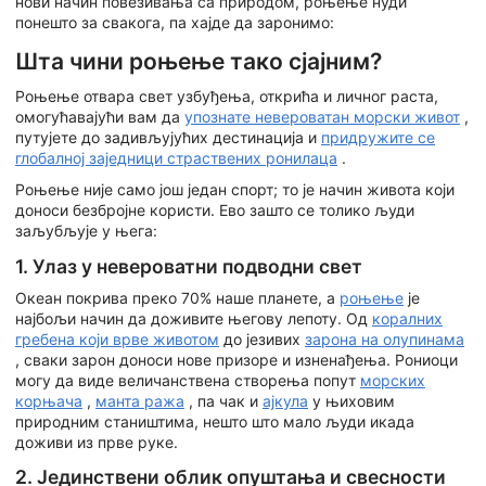
нови начин повезивања са природом, роњење нуди
понешто за свакога, па хајде да заронимо:
Шта чини роњење тако сјајним?
Роњење отвара свет узбуђења, открића и личног раста,
омогућавајући вам да
упознате невероватан морски живот
,
путујете до задивљујућих дестинација и
придружите се
глобалној заједници страствених ронилаца
.
Роњење није само још један спорт; то је начин живота који
доноси безбројне користи. Ево зашто се толико људи
заљубљује у њега:
1. Улаз у невероватни подводни свет
Океан покрива преко 70% наше планете, а
роњење
је
најбољи начин да доживите његову лепоту. Од
коралних
гребена који врве животом
до језивих
зарона на олупинама
, сваки зарон доноси нове призоре и изненађења. Рониоци
могу да виде величанствена створења попут
морских
корњача
,
манта ража
, па чак и
ајкула
у њиховим
природним стаништима, нешто што мало људи икада
доживи из прве руке.
2. Јединствени облик опуштања и свесности