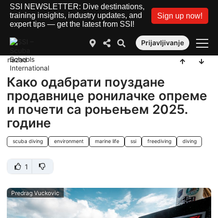
SSI NEWSLETTER: Dive destinations,
training insights, industry updates, and
Sign up now!
expert tips — get the latest from SSI!
Prijavljivanje
nazad
Како одабрати поуздане
продавнице ронилачке опреме
и почети са роњењем 2025.
године
scuba diving
environment
marine life
ssi
freediving
diving
1
Predrag Vuckovic