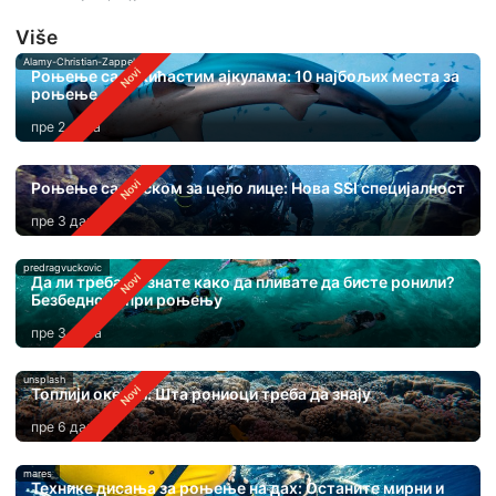
Više
Alamy-Christian-Zappel
Роњење са чекићастим ајкулама: 10 најбољих места за
роњење
пре 2 дана
Роњење са маском за цело лице: Нова SSI специјалност
пре 3 дана
predragvuckovic
Да ли треба да знате како да пливате да бисте ронили?
Безбедност при роњењу
пре 3 дана
unsplash
Топлији океани: Шта рониоци треба да знају
пре 6 дана
mares
Технике дисања за роњење на дах: Останите мирни и