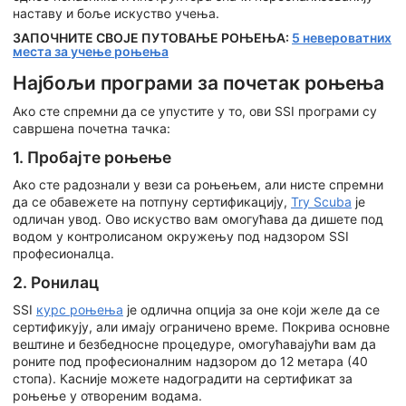
наставу и боље искуство учења.
ЗАПОЧНИТЕ СВОЈЕ ПУТОВАЊЕ РОЊЕЊА:
5 невероватних
места за учење роњења
Најбољи програми за почетак роњења
Ако сте спремни да се упустите у то, ови SSI програми су
савршена почетна тачка:
1. Пробајте роњење
Ако сте радознали у вези са роњењем, али нисте спремни
да се обавежете на потпуну сертификацију,
Try Scuba
је
одличан увод. Ово искуство вам омогућава да дишете под
водом у контролисаном окружењу под надзором SSI
професионалца.
2. Ронилац
SSI
курс роњења
је одлична опција за оне који желе да се
сертификују, али имају ограничено време. Покрива основне
вештине и безбедносне процедуре, омогућавајући вам да
роните под професионалним надзором до 12 метара (40
стопа). Касније можете надоградити на сертификат за
роњење у отвореним водама.