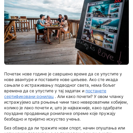
Почетак нове године је савршено време да се упустите у
нове авантуре и поставите нове циљеве. Ако сте икада
сањали о истраживању подводног света, нема бољег
времена да се упустите у тај задатак и
постанете
сертификовани ронилац
. Али како почети? У овом чланку
истражујемо шта роњење чини тако невероватним хобијем,
колико је лако почети и, што је најважније, како одабрати
поуздане продавнице ронилачке опреме које пружају
безбедно и пријатно искуство учења.
Без обзира да ли тражите нови спорт, начин опуштања или