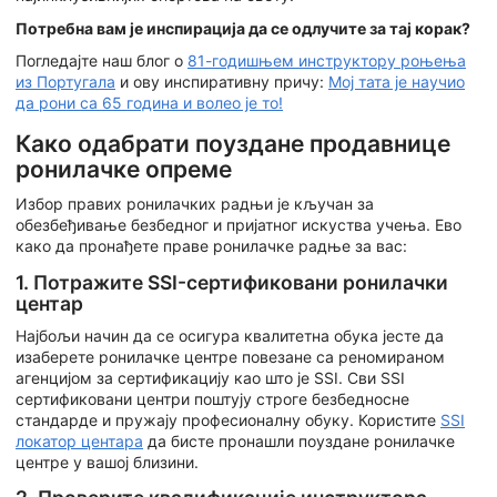
Потребна вам је инспирација да се одлучите за тај корак?
Погледајте наш блог о
81-годишњем инструктору роњења
из Португала
и ову инспиративну причу:
Мој тата је научио
да рони са 65 година и волео је то!
Како одабрати поуздане продавнице
ронилачке опреме
Избор правих ронилачких радњи је кључан за
обезбеђивање безбедног и пријатног искуства учења. Ево
како да пронађете праве ронилачке радње за вас:
1. Потражите SSI-сертификовани ронилачки
центар
Најбољи начин да се осигура квалитетна обука јесте да
изаберете ронилачке центре повезане са реномираном
агенцијом за сертификацију као што је SSI. Сви SSI
сертификовани центри поштују строге безбедносне
стандарде и пружају професионалну обуку. Користите
SSI
локатор центара
да бисте пронашли поуздане ронилачке
центре у вашој близини.