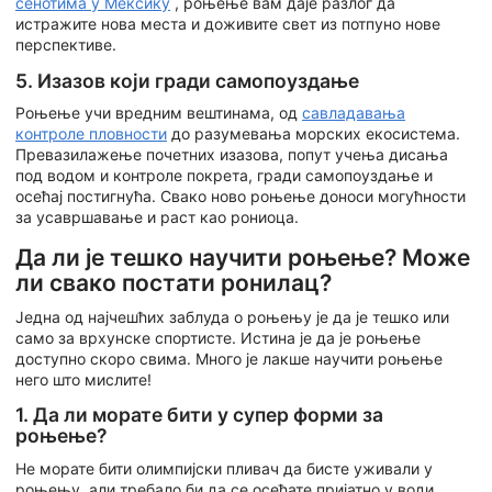
сенотима у Мексику
, роњење вам даје разлог да
истражите нова места и доживите свет из потпуно нове
перспективе.
5. Изазов који гради самопоуздање
Роњење учи вредним вештинама, од
савладавања
контроле пловности
до разумевања морских екосистема.
Превазилажење почетних изазова, попут учења дисања
под водом и контроле покрета, гради самопоуздање и
осећај постигнућа. Свако ново роњење доноси могућности
за усавршавање и раст као рониоца.
Да ли је тешко научити роњење? Може
ли свако постати ронилац?
Једна од најчешћих заблуда о роњењу је да је тешко или
само за врхунске спортисте. Истина је да је роњење
доступно скоро свима. Много је лакше научити роњење
него што мислите!
1. Да ли морате бити у супер форми за
роњење?
Не морате бити олимпијски пливач да бисте уживали у
роњењу, али требало би да се осећате пријатно у води.