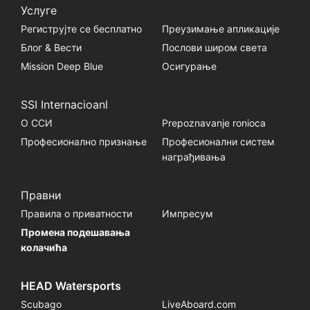
Услуге
Региструјте се бесплатно
Преузимање апликације
Блог & Вести
Послови широм света
Mission Deep Blue
Осигурање
SSI Internacioanl
О ССИ
Prepoznavanje ronioca
Професионално признање
Професионални систем
награђивања
Правни
Правила о приватности
Импресум
Промена подешавања
колачића
HEAD Watersports
Scubago
LiveAboard.com