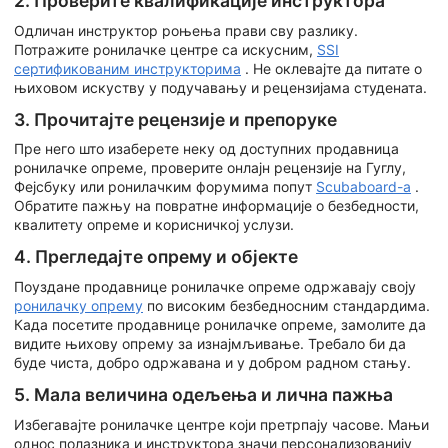
2. Проверите квалификације инструктора
Одличан инструктор роњења прави сву разлику.
Потражите ронилачке центре са искусним,
SSI
сертификованим инструкторима
. Не оклевајте да питате о
њиховом искуству у подучавању и рецензијама студената.
3. Прочитајте рецензије и препоруке
Пре него што изаберете неку од доступних продавница
ронилачке опреме, проверите онлајн рецензије на Гуглу,
Фејсбуку или ронилачким форумима попут
Scubaboard-а
.
Обратите пажњу на повратне информације о безбедности,
квалитету опреме и корисничкој услузи.
4. Прегледајте опрему и објекте
Поуздане продавнице ронилачке опреме одржавају своју
ронилачку опрему
по високим безбедносним стандардима.
Када посетите продавнице ронилачке опреме, замолите да
видите њихову опрему за изнајмљивање. Требало би да
буде чиста, добро одржавана и у добром радном стању.
5. Мала величина одељења и лична пажња
Избегавајте ронилачке центре који претрпају часове. Мањи
однос полазника и инструктора значи персонализованију