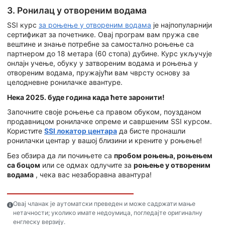
3. Ронилац у отвореним водама
SSI курс
за роњење у отвореним водама
је најпопуларнији
сертификат за почетнике. Овај програм вам пружа све
вештине и знање потребне за самостално роњење са
партнером до 18 метара (60 стопа) дубине. Курс укључује
онлајн учење, обуку у затвореним водама и роњења у
отвореним водама, пружајући вам чврсту основу за
целодневне ронилачке авантуре.
Нека 2025. буде година када ћете заронити!
Започните своје роњење са правом обуком, поузданом
продавницом ронилачке опреме и савршеним SSI курсом.
Користите
SSI локатор центара
да бисте пронашли
ронилачки центар у вашој близини и крените у роњење!
Без обзира да ли почињете са
пробом роњења, роњењем
са боцом
или се одмах одлучите за
роњење у отвореним
водама
, чека вас незаборавна авантура!
Овај чланак је аутоматски преведен и може садржати мање
нетачности; уколико имате недоумица, погледајте оригиналну
енглеску верзију.