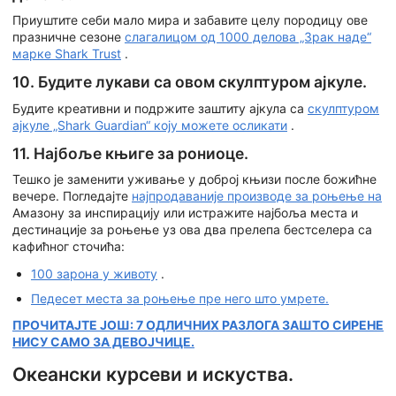
Приуштите себи мало мира и забавите целу породицу ове
празничне сезоне
слагалицом од 1000 делова „Зрак наде“
марке Shark Trust
.
10. Будите лукави са овом скулптуром ајкуле.
Будите креативни и подржите заштиту ајкула са
скулптуром
ајкуле „Shark Guardian“ коју можете осликати
.
11. Најбоље књиге за рониоце.
Тешко је заменити уживање у доброј књизи после божићне
вечере. Погледајте
најпродаваније производе за роњење на
Амазону за инспирацију или истражите најбоља места и
дестинације за роњење уз ова два прелепа бестселера са
кафићног сточића:
100 зарона у животу
.
Педесет места за роњење пре него што умрете.
ПРОЧИТАЈТЕ ЈОШ: 7 ОДЛИЧНИХ РАЗЛОГА ЗАШТО СИРЕНЕ
НИСУ САМО ЗА ДЕВОЈЧИЦЕ.
Океански курсеви и искуства.