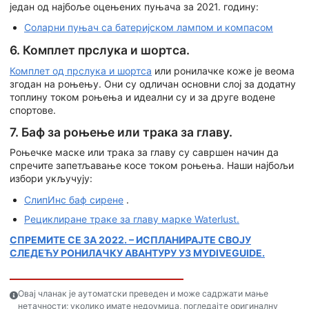
један од најбоље оцењених пуњача за 2021. годину:
Соларни пуњач са батеријском лампом и компасом
6. Комплет прслука и шортса.
Комплет од прслука и шортса
или ронилачке коже је веома
згодан на роњењу. Они су одличан основни слој за додатну
топлину током роњења и идеални су и за друге водене
спортове.
7. Баф за роњење или трака за главу.
Роњечке маске или трака за главу су савршен начин да
спречите запетљавање косе током роњења. Наши најбољи
избори укључују:
СлипИнс баф сирене
.
Рециклиране траке за главу марке Waterlust.
СПРЕМИТЕ СЕ ЗА 2022. – ИСПЛАНИРАЈТЕ СВОЈУ
СЛЕДЕЋУ РОНИЛАЧКУ АВАНТУРУ УЗ MYDIVEGUIDE.
Овај чланак је аутоматски преведен и може садржати мање
нетачности; уколико имате недоумица, погледајте оригиналну