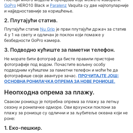
GoPro
HERO10 Black и
Paralenz
Vaquita су две најпопуларније
и најједноставније за коришћење.
2. Плутајући статив.
Плутајући статив
Nu Grip
је први плутајући држач за статив
4 у 1 на свету и одличан је поклон који помаже у
безбедности GoPro камера.
3. Подводно кућиште за паметни телефон.
Не морате бити фотограф да бисте правили пристојне
фотографије под водом. Почастите вољену особу
подводним кућиштем за паметни телефон и моћи ће да
фотографише своје авантуре зачас.
ПРОЧИТАЈТЕ ЈОШ:
ОСНОВНА РОНИЛАЧКА ОПРЕМА ЗА НОВЕ РОНИОЦЕ.
Неопходна опрема за плажу.
Сваком рониоцу је потребна опрема за плажу за летњу
сезону и ронилачке одморе. Ови врхунски поклони за
плажу за рониоце су одлични и за љубитеље океана који не
роне:
1. Еко-пешкир.