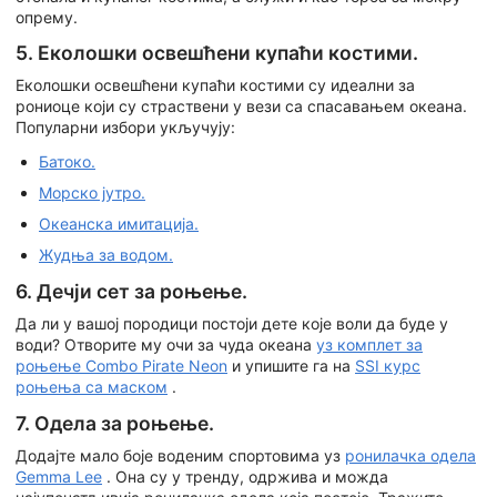
опрему.
5. Еколошки освешћени купаћи костими.
Еколошки освешћени купаћи костими су идеални за
рониоце који су страствени у вези са спасавањем океана.
Популарни избори укључују:
Батоко.
Морско јутро.
Океанска имитација.
Жудња за водом.
6. Дечји сет за роњење.
Да ли у вашој породици постоји дете које воли да буде у
води? Отворите му очи за чуда океана
уз комплет за
роњење Combo Pirate Neon
и упишите га на
SSI курс
роњења са маском
.
7. Одела за роњење.
Додајте мало боје воденим спортовима уз
ронилачка одела
Gemma Lee
. Она су у тренду, одржива и можда