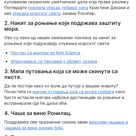
куповином океанских уметничких дела која праве разлику.
Погледајте
прелепи отисак грбавог кита
Кристине Декани и
низ
отисака морског света
Јанине Роситер.
2. Накит за роњење који подржава заштиту
мора.
Ово су неки од наших омиљених поклона за накит за
роњење који подржавају очување морског света:
Прстен са мантом из Кејп Клепса
.
4Наруквице са перлама у облику океана
.
3. Мапа путовања која се може скинути са
листе.
Да ли постоји неко ко воли да путује у вашем животу?
Почастите га
мапом путовања која се може гребати
како
бисте истакли његове најбоље дестинације за роњење и
испланирали где ће даље ићи.
4. Чаше за вино Ронилац.
Поздравите ове празничне сезоне овим
винским чашама и
чашама за вино разних боја.