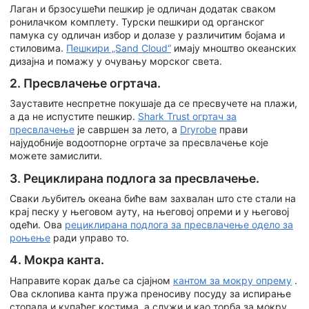
Лаган и брзосушећи пешкир је одличан додатак сваком
ронилачком комплету. Турски пешкири од органског
памука су одличан избор и долазе у различитим бојама и
стиловима.
Пешкири „Sand Cloud“
имају мноштво океанских
дизајна и помажу у очувању морског света.
2. Пресвлачење огртача.
Зауставите неспретне покушаје да се пресвучете на плажи,
а да не испустите пешкир.
Shark Trust огртач за
пресвлачење
је савршен за лето, а
Dryrobe
прави
најудобније водоотпорне огртаче за пресвлачење које
можете замислити.
3. Рециклирана подлога за пресвлачење.
Сваки љубитељ океана биће вам захвалан што сте стали на
крај песку у његовом ауту, на његовој опреми и у његовој
одећи. Ова
рециклирана подлога за пресвлачење одело за
роњење
ради управо то.
4. Мокра канта.
Направите корак даље са сјајном
кантом за мокру опрему
.
Ова склопива канта пружа преносиву посуду за испирање
стопала и купаћег костима, а служи и као торба за мокру