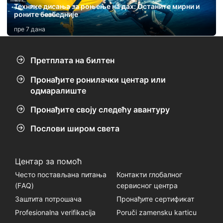
Технике дисања за роњење на дах: Останите мирни и
роните безбедније
пре 7 дана
Претплата на билтен
Пронађите ронилачки центар или
одмаралиште
Пронађите своју следећу авантуру
Послови широм света
Центар за помоћ
Често постављана питања
Контакти глобалног
(FАQ)
сервисног центра
Заштита потрошача
Пронађите сертификат
Profesionalna verifikacija
Poruči zamensku karticu