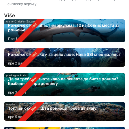
енглеску верзију.
Više
Alamy-Christian-Zappel
Роњење са чекићастим ајкулама: 10 најбољих места за
роњење
Пре 1 дан
Роњење са маском за цело лице: Нова SSI специјалност
пре 2 дана
predragvuckovic
Да ли треба да знате како да пливате да бисте ронили?
Безбедност при роњењу
пре 3 дана
unsplash
Топлији океани: Шта рониоци треба да знају
пре 5 дана
mares