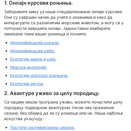
1. Онлајн курсеви роњења.
Заборавите зиму уз наше специјализоване онлајн курсеве.
Они су савршен начин да учите о океанима и како да
интерагујете са различитим морским животом, а могу се у
потпуности завршити онлајн. Једноставно изаберите
омиљене теме вашег рониоца и почните:
Идентификација корала.
Идентификација риба.
Екологија манте и раја.
Морска екологија.
Екологија морских корњача.
Екологија ајкула.
2. Авантуре уживо за целу породицу.
Са нашим низом програма уживо, можете почастити целу
породицу подводном авантуром током ове празничне
сезоне, без обзира да ли су рониоци или не. Наша најбоља
искуства укључују:
Постати сертификована сирена.