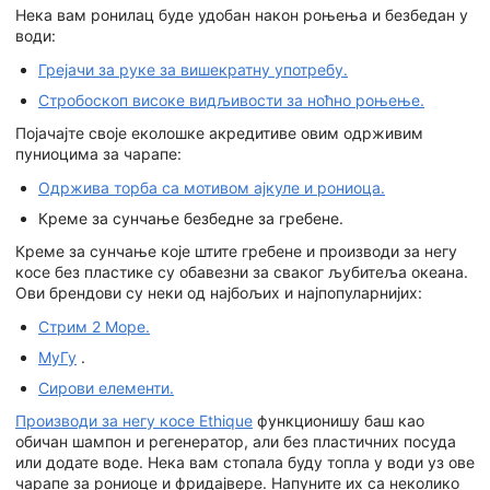
Нека вам ронилац буде удобан након роњења и безбедан у
води:
Грејачи за руке за вишекратну употребу.
Стробоскоп високе видљивости за ноћно роњење.
Појачајте своје еколошке акредитиве овим одрживим
пуниоцима за чарапе:
Одржива торба са мотивом ајкуле и рониоца.
Креме за сунчање безбедне за гребене.
Креме за сунчање које штите гребене и производи за негу
косе без пластике су обавезни за сваког љубитеља океана.
Ови брендови су неки од најбољих и најпопуларнијих:
Стрим 2 Море.
МуГу
.
Сирови елементи.
Производи за негу косе Ethique
функционишу баш као
обичан шампон и регенератор, али без пластичних посуда
или додате воде. Нека вам стопала буду топла у води уз ове
чарапе за рониоце и фридајвере. Напуните их са неколико