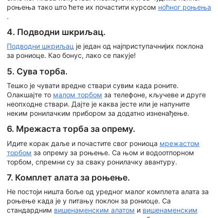
роњења тако што ћете их почастити курсом
ноћног роњења
.
4. Подводни шкриљац.
Подводни шкриљац
је један од најприступачнијих поклона
за рониоце. Као бонус, лако се пакује!
5. Сува торба.
Тешко је чувати вредне ствари сувим када роните.
Олакшајте то
малом торбом
за телефоне, кључеве и друге
неопходне ствари. Дајте је каква јесте или је напуните
неким ронилачким прибором за додатно изненађење.
6. Мрежаста торба за опрему.
Идите корак даље и почастите свог рониоца
мрежастом
торбом
за опрему за роњење. Са њом и водоотпорном
торбом, спремни су за сваку ронилачку авантуру.
7. Комплет алата за роњење.
Не постоји ништа боље од уредног малог комплета алата за
роњење када је у питању поклон за рониоце. Са
стандардним
вишенаменским алатом
и
вишенаменским