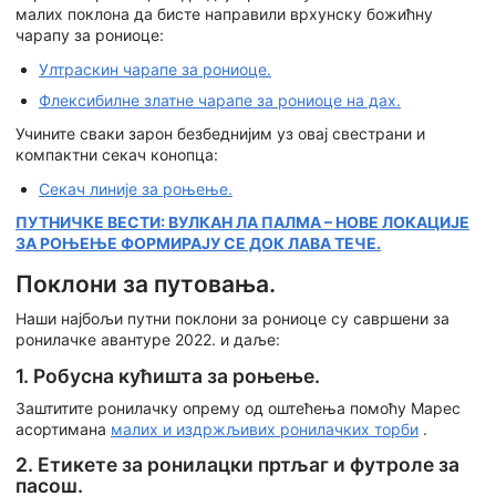
малих поклона да бисте направили врхунску божићну
чарапу за рониоце:
Ултраскин чарапе за рониоце.
Флексибилне златне чарапе за рониоце на дах.
Учините сваки зарон безбеднијим уз овај свестрани и
компактни секач конопца:
Секач линије за роњење.
ПУТНИЧКЕ ВЕСТИ: ВУЛКАН ЛА ПАЛМА – НОВЕ ЛОКАЦИЈЕ
ЗА РОЊЕЊЕ ФОРМИРАЈУ СЕ ДОК ЛАВА ТЕЧЕ.
Поклони за путовања.
Наши најбољи путни поклони за рониоце су савршени за
ронилачке авантуре 2022. и даље:
1. Робусна кућишта за роњење.
Заштитите ронилачку опрему од оштећења помоћу Марес
асортимана
малих и издржљивих ронилачких торби
.
2. Етикете за ронилацки пртљаг и футроле за
пасош.