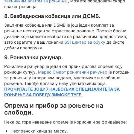
техничким алатом за роњење
, можете обрадовати скоро
сваког рониоца.
8. Безбедносна кобасица или ДСМБ.
Заштитна кобасица или DSMB је још један комплет за
роњење неопходан за страствене рониоце. Постоје бројни
дизајни које можете изабрати са различитим предностима,
зато свратите у ваш локални
SSI центар за обуку
да бисте
добили препоруку.
9. Ронилачки рачунар.
Ронилачки рачунар је један од првих делова опреме коју
рониоци купују.
Марес Смарт ронилачки рачунар
је погодан
за роњење у отвореним водама, мултимикс и слободно
роњење. Такође долази у низу упечатљивих боја.
ПРОЧИТАЈТЕ ЈОШ: 7 НАЈБОЉИХ СПЕЦИЈАЛИТЕТА ЗА
РОЊЕЊЕ ЗА ПОБЕДУ ЗИМСКЕ ТУГЕ.
Опрема и прибор за роњење на
слободи.
Нека од горе наведене опреме је корисна и за фридајвере:
Неопренски каиш за маску.