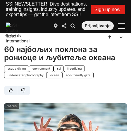
SSI NEWSLETTER: Dive destinations,
training insights, industry updates, and
Sign up now!
expert tips — get the latest from SSI!
Prijavljivanje
nazad
60 најбољих поклона за
рониоце и љубитеље океана
scuba diving
environment
ssi
freediving
underwater photography
ocean
eco-friendly gifts
mares