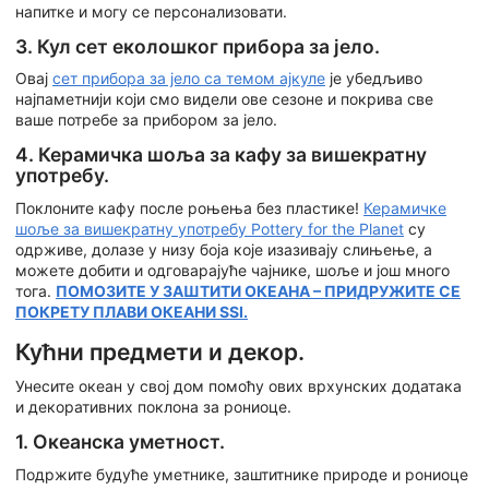
напитке и могу се персонализовати.
3. Кул сет еколошког прибора за јело.
Овај
сет прибора за јело са темом ајкуле
је убедљиво
најпаметнији који смо видели ове сезоне и покрива све
ваше потребе за прибором за јело.
4. Керамичка шоља за кафу за вишекратну
употребу.
Поклоните кафу после роњења без пластике!
Керамичке
шоље за вишекратну употребу Pottery for the Planet
су
одрживе, долазе у низу боја које изазивају слињење, а
можете добити и одговарајуће чајнике, шоље и још много
тога.
ПОМОЗИТЕ У ЗАШТИТИ ОКЕАНА – ПРИДРУЖИТЕ СЕ
ПОКРЕТУ ПЛАВИ ОКЕАНИ SSI.
Кућни предмети и декор.
Унесите океан у свој дом помоћу ових врхунских додатака
и декоративних поклона за рониоце.
1. Океанска уметност.
Подржите будуће уметнике, заштитнике природе и рониоце