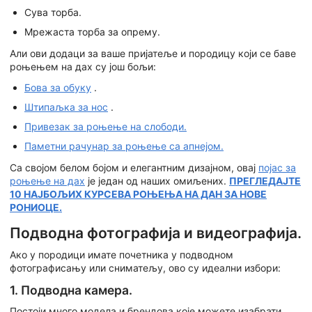
Сува торба.
Мрежаста торба за опрему.
Али ови додаци за ваше пријатеље и породицу који се баве
роњењем на дах су још бољи:
Бова за обуку
.
Штипаљка за нос
.
Привезак за роњење на слободи.
Паметни рачунар за роњење са апнејом.
Са својом белом бојом и елегантним дизајном, овај
појас за
роњење на дах
је један од наших омиљених.
ПРЕГЛЕДАЈТЕ
10 НАЈБОЉИХ КУРСЕВА РОЊЕЊА НА ДАН ЗА НОВЕ
РОНИОЦЕ.
Подводна фотографија и видеографија.
Ако у породици имате почетника у подводном
фотографисању или сниматељу, ово су идеални избори:
1. Подводна камера.
Постоји много модела и брендова које можете изабрати.