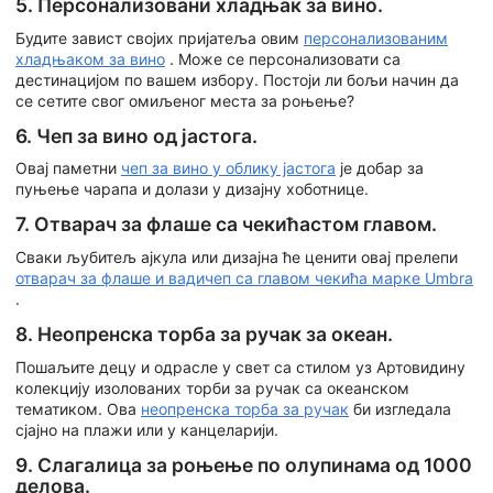
5. Персонализовани хладњак за вино.
Будите завист својих пријатеља овим
персонализованим
хладњаком за вино
. Може се персонализовати са
дестинацијом по вашем избору. Постоји ли бољи начин да
се сетите свог омиљеног места за роњење?
6. Чеп за вино од јастога.
Овај паметни
чеп за вино у облику јастога
је добар за
пуњење чарапа и долази у дизајну хоботнице.
7. Отварач за флаше са чекићастом главом.
Сваки љубитељ ајкула или дизајна ће ценити овај прелепи
отварач за флаше и вадичеп са главом чекића марке Umbra
.
8. Неопренска торба за ручак за океан.
Пошаљите децу и одрасле у свет са стилом уз Артовидину
колекцију изолованих торби за ручак са океанском
тематиком. Ова
неопренска торба за ручак
би изгледала
сјајно на плажи или у канцеларији.
9. Слагалица за роњење по олупинама од 1000
делова.