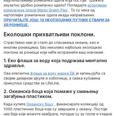
најупечатљивија ронилачка одела која постоје. Тражите
изузетно удобно ронилачко одело? Погледајте
асортиман
ронилачких одела Mares Graph-Flex
. То су нека од
најтоплијих ронилачких одела икада направљених.
ПРОЧИТАЈТЕ ЈОШ: 10 НЕОПХОДНИХ ПУТНИХ СТВАРИ ЗА
XR РОНИОЦЕ.
Еколошки прихватљиви поклони.
Страствено нам је стало до спасавања океана, као и
многим рониоцима. Ево неколико најбољих еколошких
поклона за рониоце који неће испразнити ваш новчаник.
1. Еко флаша за воду која подржава ментално
здравље.
Ова елегантна
флаша за воду марке Elk
је запањујућа са
својим дизајном ајкуле и хоботнице, а свака куповина
прикупља средства за LifeLine.
2. Океанска боца која помаже у смањењу
загађења пластиком.
Када купите
Океанску боцу
, финансирате колекцију од
1000 пластичних боца које су завршиле у океану. Постоји
низ боја које можете изабрати, погодне су за топле и хладне