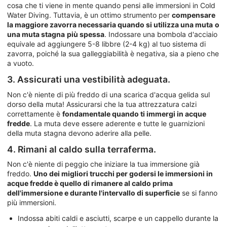
cosa che ti viene in mente quando pensi alle immersioni in Cold
Water Diving. Tuttavia, è un ottimo strumento per
compensare
la maggiore zavorra necessaria quando si utilizza una muta
o
una muta stagna
più spessa
. Indossare una bombola d'acciaio
equivale ad aggiungere 5-8 libbre (2-4 kg) al tuo sistema di
zavorra, poiché la sua galleggiabilità è negativa, sia a pieno che
a vuoto.
3. Assicurati una vestibilità adeguata.
Non c'è niente di più freddo di una scarica d'acqua gelida sul
dorso della muta! Assicurarsi che la tua attrezzatura calzi
correttamente è
fondamentale quando ti immergi in acque
fredde
. La muta deve essere aderente e tutte le guarnizioni
della muta stagna devono aderire alla pelle.
4. Rimani al caldo sulla terraferma.
Non c'è niente di peggio che iniziare la tua immersione già
freddo.
Uno dei migliori trucchi per godersi le immersioni in
acque fredde è quello di rimanere al caldo prima
dell'immersione e durante l'intervallo di superficie
se si fanno
più immersioni.
Indossa abiti caldi e asciutti, scarpe e un cappello durante la