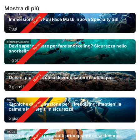
Mostra di più
Immersioni con Full Face Mask: nuova Specialty SSI
Oggi
predragvuckovic
Devi saper nuotare per fare snorkeling? Sicurezza nello
snorkeling
1 giorno fa
unsplash
Oceani più caldi: cosa devono sapere i subacquei
3 giorni fa
mares
Tecniche di respirazione per il freediving: mantieni la
calma e immergiti in sicurezza
5 giorni fa
zoggs
Lezioni di nuoto per adulti principianti: cosa devono