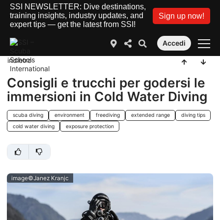
SSI NEWSLETTER: Dive destinations,
training insights, industry updates, and
Sign up now!
expert tips — get the latest from SSI!
Accedi
indietro
Consigli e trucchi per godersi le
immersioni in Cold Water Diving
scuba diving
environment
freediving
extended range
diving tips
cold water diving
exposure protection
image©Janez Kranjc