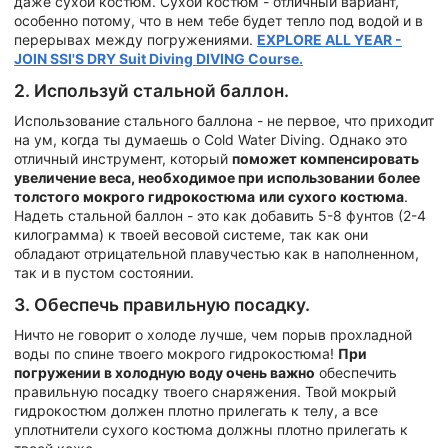
даже сухой костюм. Сухой костюм - отличный вариант,
особенно потому, что в нем тебе будет тепло под водой и в
перерывах между погружениями.
EXPLORE ALL YEAR -
JOIN SSI'S DRY Suit Diving DIVING Course.
2. Используй стальной баллон.
Использование стального баллона - не первое, что приходит
на ум, когда ты думаешь о Cold Water Diving. Однако это
отличный инструмент, который
поможет компенсировать
увеличение веса, необходимое при использовании более
толстого мокрого гидрокостюма
или сухого костюма
.
Надеть стальной баллон - это как добавить 5-8 фунтов (2-4
килограмма) к твоей весовой системе, так как они
обладают отрицательной плавучестью как в наполненном,
так и в пустом состоянии.
3. Обеспечь правильную посадку.
Ничто не говорит о холоде лучше, чем порыв прохладной
воды по спине твоего мокрого гидрокостюма!
При
погружении в холодную воду очень важно
обеспечить
правильную посадку твоего снаряжения. Твой мокрый
гидрокостюм должен плотно прилегать к телу, а все
уплотнители сухого костюма должны плотно прилегать к