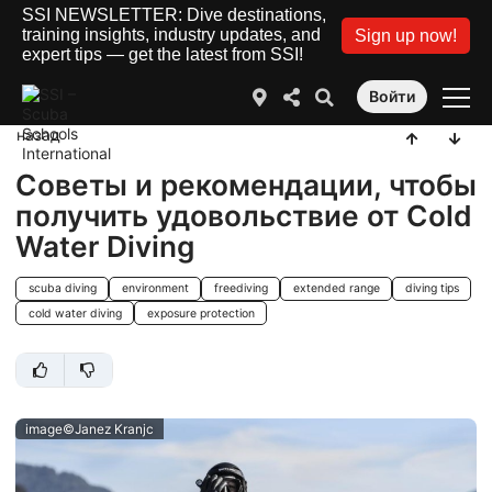
SSI NEWSLETTER: Dive destinations,
training insights, industry updates, and
Sign up now!
expert tips — get the latest from SSI!
Войти
назад
Советы и рекомендации, чтобы
получить удовольствие от Cold
Water Diving
scuba diving
environment
freediving
extended range
diving tips
cold water diving
exposure protection
image©Janez Kranjc