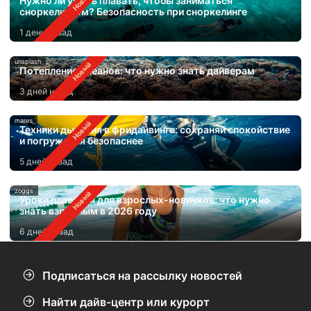
Нужно ли уметь плавать, чтобы заниматься
сноркелингом? Безопасность при сноркелинге
1 день назад
unsplash
Потепление океанов: что нужно знать дайверам
3 дней назад
mares
Техники дыхания в фридайвинге: сохраняй спокойствие
и погружайся безопаснее
5 дней назад
zoggs
Уроки плавания для взрослых-новичков: что нужно
знать взрослым в 2026 году
6 дней назад
Подписаться на рассылку новостей
Найти дайв-центр или курорт