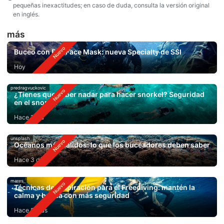
pequeñas inexactitudes; en caso de duda, consulta la versión original
en inglés.
más
Buceo con Full Face Mask: nueva Specialty de SSI
Hoy
predragvuckovic
¿Tienes que saber nadar para hacer snorkel? Seguridad
en el snorkel
Hace 1 día
unsplash
Océanos más cálidos: lo que los buceadores deben saber
Hace 3 días
mares
Técnicas de respiración para el Freediving: mantén la
calma y bucea con más seguridad
Hace 5 días