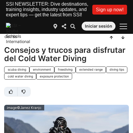
SSI NEWSLETTER: Dive destinations,
training insights, industry updates, and
Sign up now!
expert tips — get the latest from SSI!
Iniciar sesión
detrás
Consejos y trucos para disfrutar
del Cold Water Diving
scuba diving
environment
freediving
extended range
diving tips
cold water diving
exposure protection
image©Janez Kranjc