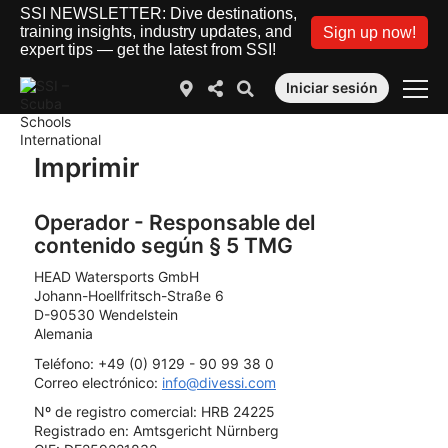
SSI NEWSLETTER: Dive destinations,
training insights, industry updates, and
Sign up now!
expert tips — get the latest from SSI!
Iniciar sesión
Imprimir
Operador - Responsable del
contenido según § 5 TMG
HEAD Watersports GmbH
Johann-Hoellfritsch-Straße 6
D-90530 Wendelstein
Alemania
Teléfono: +49 (0) 9129 - 90 99 38 0
Correo electrónico:
info@divessi.com
Nº de registro comercial: HRB 24225
Registrado en: Amtsgericht Nürnberg