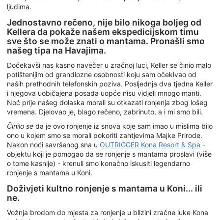
ljudima.
Jednostavno rečeno, nije bilo nikoga boljeg od
Kellera da pokaže našem ekspedicijskom timu
sve što se može znati o mantama. Pronašli smo
našeg tipa na Havajima.
Dočekavši nas kasno navečer u zračnoj luci, Keller se činio malo
potištenijim od grandiozne osobnosti koju sam očekivao od
naših prethodnih telefonskih poziva. Posljednja dva tjedna Keller
i njegova uobičajena posada uopće nisu vidjeli mnogo manti.
Noć prije našeg dolaska morali su otkazati ronjenja zbog lošeg
vremena. Djelovao je, blago rečeno, zabrinuto, a i mi smo bili.
Činilo se
da je ovo ronjenje iz snova koje sam imao u mislima bilo
ono u kojem smo se morali pokoriti zahtjevima Majke Prirode.
Nakon noći savršenog sna u
OUTRIGGER Kona Resort & Spa
-
objektu koji je pomogao da se ronjenje s mantama proslavi (više
o tome kasnije) - krenuli smo konačno iskusiti legendarno
ronjenje s mantama u Koni.
Doživjeti kultno ronjenje s mantama u Koni... ili
ne.
Vožnja brodom do mjesta za ronjenje u blizini zračne luke Kona