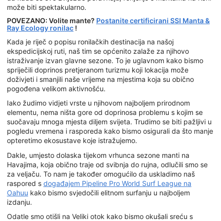
može biti spektakularno.
POVEZANO: Volite mante?
Postanite certificirani SSI Manta &
Ray Ecology ronilac
!
Kada je riječ o popisu ronilačkih destinacija na našoj
ekspedicijskoj ruti, naš tim se općenito zalaže za njihovo
istraživanje izvan glavne sezone. To je uglavnom kako bismo
spriječili doprinos pretjeranom turizmu koji lokacija može
doživjeti i smanjili naše vrijeme na mjestima koja su obično
pogođena velikom aktivnošću.
Iako žudimo vidjeti vrste u njihovom najboljem prirodnom
elementu, nema ništa gore od doprinosa problemu s kojim se
suočavaju mnoga mjesta diljem svijeta. Trudimo se biti pažljivi u
pogledu vremena i rasporeda kako bismo osigurali da što manje
opteretimo ekosustave koje istražujemo.
Dakle, umjesto dolaska tijekom vrhunca sezone manti na
Havajima, koja obično traje od svibnja do rujna, odlučili smo se
za veljaču. To nam je također omogućilo da uskladimo naš
raspored s
događajem Pipeline Pro World Surf League na
Oahuu
kako bismo svjedočili elitnom surfanju u najboljem
izdanju.
Odatle smo otišli na Veliki otok kako bismo okušali sreću s