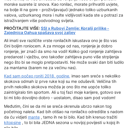
morske susrete iz snova. Kao ronilac, morate prihvatiti uvjete,
na bolje ili na gore - proživljavajući jednako toliko uzburkanih
valova, uzburkanog mora i nulte vidljivosti kada ste u potrazi za
istraživanjem više podvodnog svijeta.
PROČITAJTE VIŠE:
SSI x Rubovi Zemlje: Koralji prilike -
Zajednica Oahua spašava svoj zaljev
Ali imati sve različite vrste ronilačkih iskustava ono je što vas
čini boljim roniocem. A za mnoge od nas, ronjenje je dobro
ronjenje, jer znači da smo na vodi! Koliko god ronjenje zahtijeva
predanost i vježbu, ono također zahtijeva puno više strpljenja
nego što bi se moglo pretpostaviti. Ne može svaki dan biti ludilo
za mantama (barem ne za većinu nas).
Kad sam počeo roniti 2018. godine,
imao sam sreće s nekoliko
skokova odmah iz prve ruke koji su me oduševili. Veličina tih
prvih nekoliko skokova možda je ono što me uopće toliko
zaintrigiralo tim sportom. Ali u toj fazi moje karijere, gotovo sve
bi mi bilo dovoljno dobro - uostalom, disao sam pod vodom!
Međutim, čini se da mi se sreća okrenula ubrzo nakon tog
početnog naleta. Kad bih otišao na ronilačko odredište s nadom
da ću vidjeti
mante
, tamo ih ne bi bilo. Kad bih krenuo tražiti
kitopsine
, to bi bila JEDNA sezona u novijoj povijesti u kojoj ih
nije bilo.