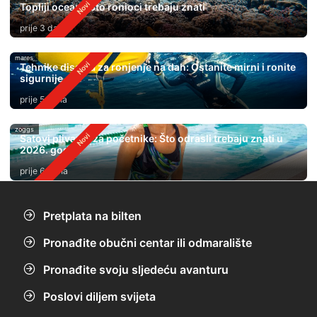
Topliji oceani: Što ronioci trebaju znati
prije 3 dana
mares
Tehnike disanja za ronjenje na dah: Ostanite mirni i ronite
sigurnije
prije 5 dana
zoggs
Satovi plivanja za početnike: Što odrasli trebaju znati u
2026. godini
prije 6 dana
Pretplata na bilten
Pronađite obučni centar ili odmaralište
Pronađite svoju sljedeću avanturu
Poslovi diljem svijeta