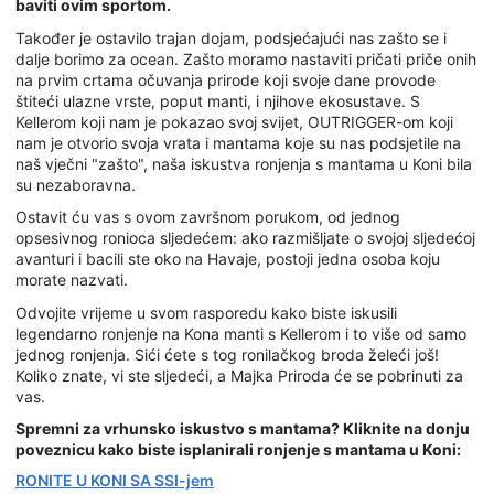
baviti ovim sportom.
Također je ostavilo trajan dojam, podsjećajući nas zašto se i
dalje borimo za ocean. Zašto moramo nastaviti pričati priče onih
na prvim crtama očuvanja prirode koji svoje dane provode
štiteći ulazne vrste, poput manti, i njihove ekosustave. S
Kellerom koji nam je pokazao svoj svijet, OUTRIGGER-om koji
nam je otvorio svoja vrata i mantama koje su nas podsjetile na
naš vječni "zašto", naša iskustva ronjenja s mantama u Koni bila
su nezaboravna.
Ostavit ću vas s ovom završnom porukom, od jednog
opsesivnog ronioca sljedećem: ako razmišljate o svojoj sljedećoj
avanturi i bacili ste oko na Havaje, postoji jedna osoba koju
morate nazvati.
Odvojite vrijeme u svom rasporedu kako biste iskusili
legendarno ronjenje na Kona manti s Kellerom i to više od samo
jednog ronjenja. Sići ćete s tog ronilačkog broda želeći još!
Koliko znate, vi ste sljedeći, a Majka Priroda će se pobrinuti za
vas.
Spremni za vrhunsko iskustvo s mantama? Kliknite na donju
poveznicu kako biste isplanirali ronjenje s mantama u Koni:
RONITE U KONI SA SSI-jem