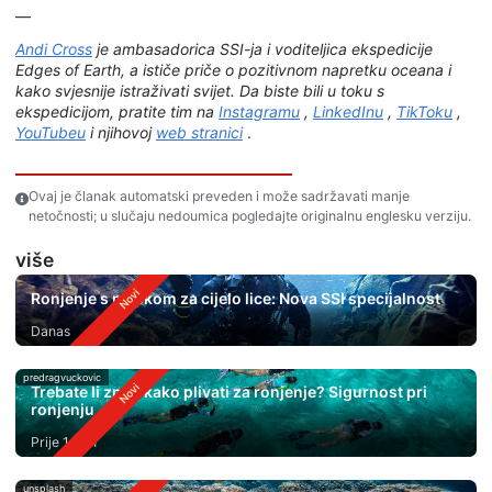
—
Andi Cross
je ambasadorica SSI-ja i voditeljica ekspedicije
Edges of Earth, a ističe priče o pozitivnom napretku oceana i
kako svjesnije istraživati svijet. Da biste bili u toku s
ekspedicijom, pratite tim na
Instagramu
,
LinkedInu
,
TikToku
,
YouTubeu
i njihovoj
web stranici
.
Ovaj je članak automatski preveden i može sadržavati manje
netočnosti; u slučaju nedoumica pogledajte originalnu englesku verziju.
više
Ronjenje s maskom za cijelo lice: Nova SSI specijalnost
Danas
predragvuckovic
Trebate li znati kako plivati ​​za ronjenje? Sigurnost pri
ronjenju
Prije 1 dan
unsplash