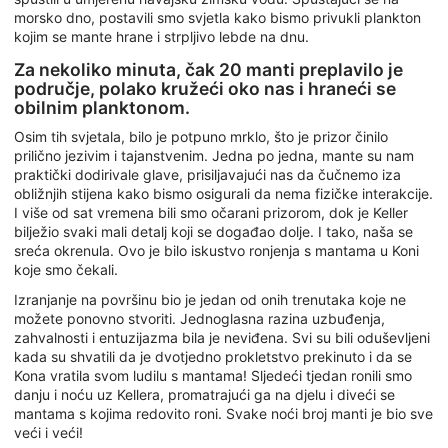
morsko dno, postavili smo svjetla kako bismo privukli plankton
kojim se mante hrane i strpljivo lebde na dnu.
Za nekoliko minuta, čak 20 manti preplavilo je
područje, polako kružeći oko nas i hraneći se
obilnim planktonom.
Osim tih svjetala, bilo je potpuno mrklo, što je prizor činilo
prilično jezivim i tajanstvenim. Jedna po jedna, mante su nam
praktički dodirivale glave, prisiljavajući nas da čučnemo iza
obližnjih stijena kako bismo osigurali da nema fizičke interakcije.
I više od sat vremena bili smo očarani prizorom, dok je Keller
bilježio svaki mali detalj koji se događao dolje. I tako, naša se
sreća okrenula. Ovo je bilo iskustvo ronjenja s mantama u Koni
koje smo čekali.
Izranjanje na površinu bio je jedan od onih trenutaka koje ne
možete ponovno stvoriti. Jednoglasna razina uzbuđenja,
zahvalnosti i entuzijazma bila je neviđena. Svi su bili oduševljeni
kada su shvatili da je dvotjedno prokletstvo prekinuto i da se
Kona vratila svom ludilu s mantama! Sljedeći tjedan ronili smo
danju i noću uz Kellera, promatrajući ga na djelu i diveći se
mantama s kojima redovito roni. Svake noći broj manti je bio sve
veći i veći!