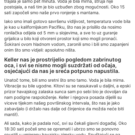
trajala je samo pet minuta. Voda je bila mirna, struja nije
postojala, a naš tim je bio uzbuđen zbog mogućnosti. Oko 15
sati započeli smo naše prvo ronjenje s mantama.
Iako smo imali gotovo savršenu vidljivost, temperatura vode bila
je kao u kalifornijskom Pacifiku, što nas je prisililo da nosimo
ronilačka odijela od 5 mm u slojevima, a sve to uz guranje
grijalica u bilo koji otvoreni prostor koji smo mogli pronaći.
Šokirani ovom hladnom vodom, zaronili smo i bili smo zapanjeni
onim što smo vidjeli: apsolutno ništa.
Keller nas je prostrijelio pogledom zabrinutog
oca, i svi se nismo mogli suzdržati od očaja,
osjećajući da nas je sreća potpuno napustila.
Unatoč tome, bili smo sretni što smo tamo. Voda je bila mirna.
Vibracije su bile ugodne. Kitovi su se nasukavali u daljini, a epski
prizor havajskog zalaska sunca sam po sebi bio je dovoljan da
nam podigne raspoloženje. Keller i njegova posada dijelili su
viceve tijekom našeg površinskog intervala, što nas je jako
zabavljalo (i držalo nas dalje od činjenice da možda neće biti
manti!).
Ali sada, kako je padala noć, svi su čekali glavni događaj. Oko
18:30 sati počeli smo se opremati i ubrzo smo se ponovno
spustili u umjerenu havajsku zimsku vodu. Spuštajući se na