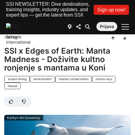
SSI NEWSLETTER: Dive destinations,
training insights, industry updates, and
Sign up now!
expert tips — get the latest from SSI!
Prijava
natrag
SSI x Edges of Earth: Manta
Madness - Doživite kultno
ronjenje s mantama u Koni
scuba diving
environment
marine conservation
manta rays
hawaii
Kaitlyn McQueeney