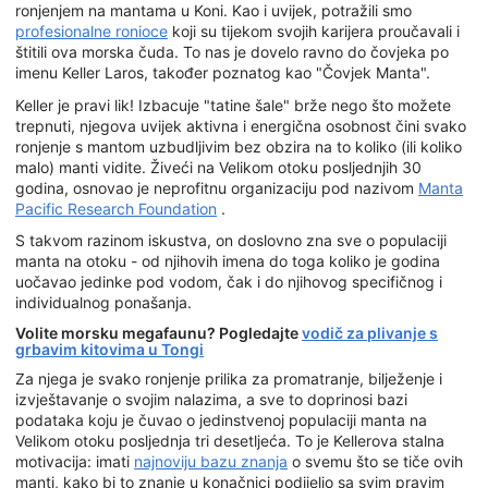
ronjenjem na mantama u Koni. Kao i uvijek, potražili smo
profesionalne ronioce
koji su tijekom svojih karijera proučavali i
štitili ova morska čuda. To nas je dovelo ravno do čovjeka po
imenu Keller Laros, također poznatog kao "Čovjek Manta".
Keller je pravi lik! Izbacuje "tatine šale" brže nego što možete
trepnuti, njegova uvijek aktivna i energična osobnost čini svako
ronjenje s mantom uzbudljivim bez obzira na to koliko (ili koliko
malo) manti vidite. Živeći na Velikom otoku posljednjih 30
godina, osnovao je neprofitnu organizaciju pod nazivom
Manta
Pacific Research Foundation
.
S takvom razinom iskustva, on doslovno zna sve o populaciji
manta na otoku - od njihovih imena do toga koliko je godina
uočavao jedinke pod vodom, čak i do njihovog specifičnog i
individualnog ponašanja.
Volite morsku megafaunu? Pogledajte
vodič za plivanje s
grbavim kitovima u Tongi
Za njega je svako ronjenje prilika za promatranje, bilježenje i
izvještavanje o svojim nalazima, a sve to doprinosi bazi
podataka koju je čuvao o jedinstvenoj populaciji manta na
Velikom otoku posljednja tri desetljeća. To je Kellerova stalna
motivacija: imati
najnoviju bazu znanja
o svemu što se tiče ovih
manti, kako bi to znanje u konačnici podijelio sa svim pravim