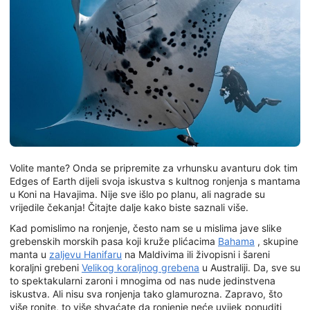
Volite mante? Onda se pripremite za vrhunsku avanturu dok tim
Edges of Earth dijeli svoja iskustva s kultnog ronjenja s mantama
u Koni na Havajima. Nije sve išlo po planu, ali nagrade su
vrijedile čekanja! Čitajte dalje kako biste saznali više.
Kad pomislimo na ronjenje, često nam se u mislima jave slike
grebenskih morskih pasa koji kruže plićacima
Bahama
, skupine
manta u
zaljevu Hanifaru
na Maldivima ili živopisni i šareni
koraljni grebeni
Velikog koraljnog grebena
u Australiji. Da, sve su
to spektakularni zaroni i mnogima od nas nude jedinstvena
iskustva. Ali nisu sva ronjenja tako glamurozna. Zapravo, što
više ronite, to više shvaćate da ronjenje neće uvijek ponuditi