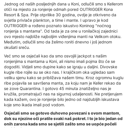
Jednog od naših posljednjih dana u Koni, odlučili smo s Kellerom
otići na mjesto za ronjenje odmah pored OUTRIGGER Kona
Resort & Spa. Prije otprilike 30 godina, ovdje je otkriveno da
svjetla privlače plankton, a time i mante. I upravo je kod
OUTRIGGER-a rođeno poznato iskustvo Koninog "noćnog
ronjenja s mantama". Od tada je za one u ronilačkoj zajednici
ovo mjesto najbliže najboljim viđenjima manti na Velikom otoku.
Međutim, odlučili smo da želimo roniti dnevno i još jednom
okušati sreću.
Već smo se osjećali kao da smo osvojili jackpot s našim
ronjenjima s mantama u Koni, ali nismo imali pojma što će se
dogoditi. Vidjeli smo dupine kako se igraju u daljini. Divovske
kugle ribe rojile su se oko nas. I krajičkom oka ugledao sam
veliku sjenu kako se približava našem timu. Kroz ogromnu kuglu
ribe pojavila se savršena manta, za koju nam je Keller rekao da
se zove Quarantina. I gotovo 45 minuta znatiželjno nas je
kružila, promatrajući nas na sigurnoj udaljenosti. Ne pretjerujem
kada kažem, ovo je ronjenje bilo jedno od najdubljih iskustava
koje smo ikada imali pod vodom.
Osjećali smo se gotovo duhovno povezani s ovom mantom,
dok su njezine oči pratile svaki naš pokret. I to je bio jedan od
onih zarona kada smo se sjetili zašto smo se uopće počeli