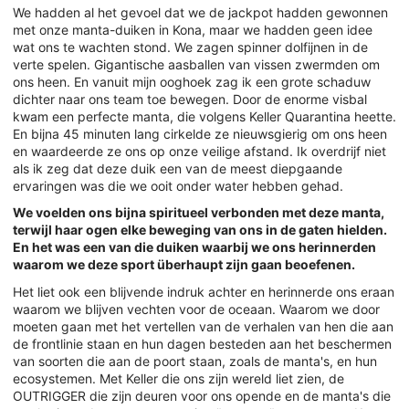
We hadden al het gevoel dat we de jackpot hadden gewonnen
met onze manta-duiken in Kona, maar we hadden geen idee
wat ons te wachten stond. We zagen spinner dolfijnen in de
verte spelen. Gigantische aasballen van vissen zwermden om
ons heen. En vanuit mijn ooghoek zag ik een grote schaduw
dichter naar ons team toe bewegen. Door de enorme visbal
kwam een perfecte manta, die volgens Keller Quarantina heette.
En bijna 45 minuten lang cirkelde ze nieuwsgierig om ons heen
en waardeerde ze ons op onze veilige afstand. Ik overdrijf niet
als ik zeg dat deze duik een van de meest diepgaande
ervaringen was die we ooit onder water hebben gehad.
We voelden ons bijna spiritueel verbonden met deze manta,
terwijl haar ogen elke beweging van ons in de gaten hielden.
En het was een van die duiken waarbij we ons herinnerden
waarom we deze sport überhaupt zijn gaan beoefenen.
Het liet ook een blijvende indruk achter en herinnerde ons eraan
waarom we blijven vechten voor de oceaan. Waarom we door
moeten gaan met het vertellen van de verhalen van hen die aan
de frontlinie staan en hun dagen besteden aan het beschermen
van soorten die aan de poort staan, zoals de manta's, en hun
ecosystemen. Met Keller die ons zijn wereld liet zien, de
OUTRIGGER die zijn deuren voor ons opende en de manta's die