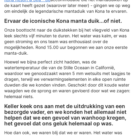
de kaart heeft gezet (waarover later meer) - gingen we op weg
om eindelijk de legendarische mantaduik van Kona te ervaren.
Ervaar de iconische Kona manta duik...of niet.
Onze boottocht naar de duikstekken bij het vliegveld van Kona
leek slechts vijf minuten te duren. Het water was kalm, er was
geen stroming en ons team was enthousiast over de
mogelijkheden. Rond 15.00 uur begonnen we aan onze eerste
manta-duik.
Hoewel we bijna perfect zicht hadden, was de
watertemperatuur die van de Stille Oceaan in Californië,
waardoor we genoodzaakt waren 5 mm wetsuits met laagjes te
dragen, terwijl we verwarmingselementen in elke open ruimte
duwden die we konden vinden. Geschokt door dit koude water
waagden we de sprong en waren gevloerd door wat we zagen:
helemaal niets.
Keller keek ons aan met de uitdrukking van een
bezorgde vader, en we konden het allemaal niet
helpen dat we een gevoel van wanhoop kregen,
het gevoel dat ons geluk helemaal op was.
Hoe dan ook, we waren blij dat we er waren. Het water was