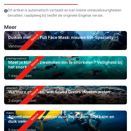
Dit artikel is automatisch vertaald en kan kleine onnauwkeurigheden
bevatten; raadpleeg bij twijfel de originele Engelse versie.
Meer
Duiken met een Full Face Mask: nieuwe SSI-Specialty
Vandaag
predragvuckovic
Moet je kunnen zwemmen om te snorkelen? Veiligheid bij
het snorkelen
1 dag geleden
unsplash
Warmere oceanen: wat Scuba Divers moeten weten
3 dagen geleden
mares
Ademhalingstechnieken voor vrijduiken: blijf kalm en
duik veiliger
5 dagen geleden