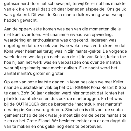
gefascineerd door het schouwspel, terwijl Keller notities maakte
van elk klein detail dat zich daar beneden afspeelde. Ons geluk
was gekeerd. Dit was de Kona manta duikervaring waar we op
hadden gewacht.
Aan de oppervlakte komen was een van die momenten die je
niet kunt overdoen. Het unanieme niveau van opwinding,
waardering en enthousiasme was ongekend. Iedereen was
opgetogen dat de vloek van twee weken was verbroken en dat
Kona weer helemaal terug was in zijn manta-gekte! De volgende
week doken we dag en nacht aan de zijde van Keller, keken toe
hoe hij aan het werk was en verbaasden ons over de manta's
waar hij regelmatig mee mocht duiken. Elke nacht werd het
aantal manta's groter en groter!
Op een van onze laatste dagen in Kona besloten we met Keller
naar de duikstekken vlak bij het OUTRIGGER Kona Resort & Spa
te gaan. Zo'n 30 jaar geleden werd hier ontdekt dat lichten het
plankton aantrekken en dus ook de mantaroggen. En het was
bij de OUTRIGGER dat de beroemde "nachtduik met manta's"
ervaring in Kona werd geboren. Sindsdien is dit voor de scuba
gemeenschap de plek waar je moet zijn om de beste manta's te
zien op het Grote Eiland. We besloten echter om er een dagduik
van te maken en ons geluk nog eens te beproeven.