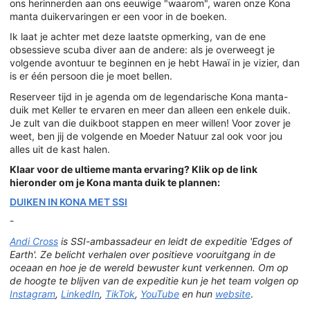
ons herinnerden aan ons eeuwige "waarom", waren onze Kona
manta duikervaringen er een voor in de boeken.
Ik laat je achter met deze laatste opmerking, van de ene
obsessieve scuba diver aan de andere: als je overweegt je
volgende avontuur te beginnen en je hebt Hawaï in je vizier, dan
is er één persoon die je moet bellen.
Reserveer tijd in je agenda om de legendarische Kona manta-
duik met Keller te ervaren en meer dan alleen een enkele duik.
Je zult van die duikboot stappen en meer willen! Voor zover je
weet, ben jij de volgende en Moeder Natuur zal ook voor jou
alles uit de kast halen.
Klaar voor de ultieme manta ervaring? Klik op de link
hieronder om je Kona manta duik te plannen:
DUIKEN IN KONA MET SSI
-
Andi Cross
is SSI-ambassadeur en leidt de expeditie 'Edges of
Earth'. Ze belicht verhalen over positieve vooruitgang in de
oceaan en hoe je de wereld bewuster kunt verkennen. Om op
de hoogte te blijven van de expeditie kun je het team volgen op
Instagram
,
LinkedIn
,
TikTok
,
YouTube
en hun
website
.