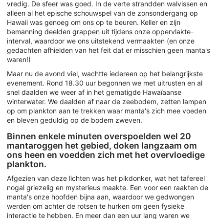
vredig. De sfeer was goed. In de verte strandden walvissen en
alleen al het epische schouwspel van de zonsondergang op
Hawaii was genoeg om ons op te beuren. Keller en zijn
bemanning deelden grappen uit tijdens onze oppervlakte-
interval, waardoor we ons uitstekend vermaakten (en onze
gedachten afhielden van het feit dat er misschien geen manta's
waren!)
Maar nu de avond viel, wachtte iedereen op het belangrijkste
evenement. Rond 18.30 uur begonnen we met uitrusten en al
snel daalden we weer af in het gematigde Hawaïaanse
winterwater. We daalden af naar de zeebodem, zetten lampen
op om plankton aan te trekken waar manta's zich mee voeden
en bleven geduldig op de bodem zweven.
Binnen enkele minuten overspoelden wel 20
mantaroggen het gebied, doken langzaam om
ons heen en voedden zich met het overvloedige
plankton.
Afgezien van deze lichten was het pikdonker, wat het tafereel
nogal griezelig en mysterieus maakte. Een voor een raakten de
manta's onze hoofden bijna aan, waardoor we gedwongen
werden om achter de rotsen te hurken om geen fysieke
interactie te hebben. En meer dan een uur lang waren we