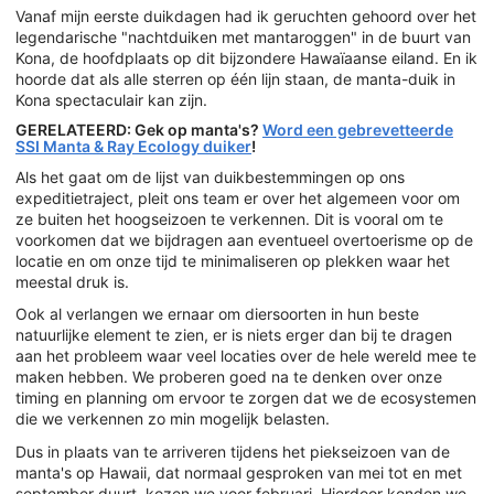
Vanaf mijn eerste duikdagen had ik geruchten gehoord over het
legendarische "nachtduiken met mantaroggen" in de buurt van
Kona, de hoofdplaats op dit bijzondere Hawaïaanse eiland. En ik
hoorde dat als alle sterren op één lijn staan, de manta-duik in
Kona spectaculair kan zijn.
GERELATEERD: Gek op manta's?
Word een gebrevetteerde
SSI Manta & Ray Ecology duiker
!
Als het gaat om de lijst van duikbestemmingen op ons
expeditietraject, pleit ons team er over het algemeen voor om
ze buiten het hoogseizoen te verkennen. Dit is vooral om te
voorkomen dat we bijdragen aan eventueel overtoerisme op de
locatie en om onze tijd te minimaliseren op plekken waar het
meestal druk is.
Ook al verlangen we ernaar om diersoorten in hun beste
natuurlijke element te zien, er is niets erger dan bij te dragen
aan het probleem waar veel locaties over de hele wereld mee te
maken hebben. We proberen goed na te denken over onze
timing en planning om ervoor te zorgen dat we de ecosystemen
die we verkennen zo min mogelijk belasten.
Dus in plaats van te arriveren tijdens het piekseizoen van de
manta's op Hawaii, dat normaal gesproken van mei tot en met
september duurt, kozen we voor februari. Hierdoor konden we