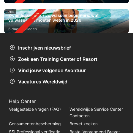
zoggs
Zwemlessen voor volwassen beginners: wat
volwassenen moeten weten in 2026
6 dagen geleden
Inschrijven nieuwsbrief
Zoek een Training Center of Resort
Vind jouw volgende Avontuur
Vacatures Wereldwijd
Help Center
Veelgestelde vragen (FAQ)
Wereldwijde Service Center
Contacten
Consumentenbescherming
Brevet zoeken
SSI Professional verificatie
Bestel Vervangend Brevet