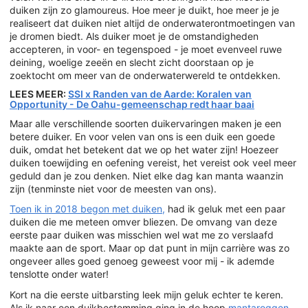
duiken zijn zo glamoureus. Hoe meer je duikt, hoe meer je je
realiseert dat duiken niet altijd de onderwaterontmoetingen van
je dromen biedt. Als duiker moet je de omstandigheden
accepteren, in voor- en tegenspoed - je moet evenveel ruwe
deining, woelige zeeën en slecht zicht doorstaan op je
zoektocht om meer van de onderwaterwereld te ontdekken.
LEES MEER:
SSI x Randen van de Aarde: Koralen van
Opportunity - De Oahu-gemeenschap redt haar baai
Maar alle verschillende soorten duikervaringen maken je een
betere duiker. En voor velen van ons is een duik een goede
duik, omdat het betekent dat we op het water zijn! Hoezeer
duiken toewijding en oefening vereist, het vereist ook veel meer
geduld dan je zou denken. Niet elke dag kan manta waanzin
zijn (tenminste niet voor de meesten van ons).
Toen ik in 2018 begon met duiken,
had ik geluk met een paar
duiken die me meteen omver bliezen. De omvang van deze
eerste paar duiken was misschien wel wat me zo verslaafd
maakte aan de sport. Maar op dat punt in mijn carrière was zo
ongeveer alles goed genoeg geweest voor mij - ik ademde
tenslotte onder water!
Kort na die eerste uitbarsting leek mijn geluk echter te keren.
Als ik naar een duikbestemming ging in de hoop
mantaroggen