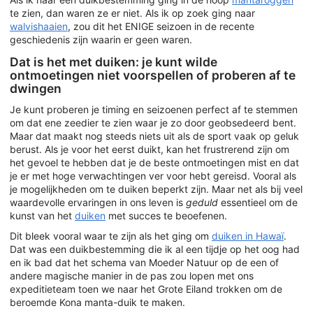
te zien, dan waren ze er niet. Als ik op zoek ging naar
walvishaaien
, zou dit het ENIGE seizoen in de recente
geschiedenis zijn waarin er geen waren.
Dat is het met duiken: je kunt wilde
ontmoetingen niet voorspellen of proberen af te
dwingen
Je kunt proberen je timing en seizoenen perfect af te stemmen
om dat ene zeedier te zien waar je zo door geobsedeerd bent.
Maar dat maakt nog steeds niets uit als de sport vaak op geluk
berust. Als je voor het eerst duikt, kan het frustrerend zijn om
het gevoel te hebben dat je de beste ontmoetingen mist en dat
je er met hoge verwachtingen ver voor hebt gereisd. Vooral als
je mogelijkheden om te duiken beperkt zijn. Maar net als bij veel
waardevolle ervaringen in ons leven is
geduld
essentieel om de
kunst van het
duiken
met succes te beoefenen.
Dit bleek vooral waar te zijn als het ging om
duiken in Hawaï
.
Dat was een duikbestemming die ik al een tijdje op het oog had
en ik bad dat het schema van Moeder Natuur op de een of
andere magische manier in de pas zou lopen met ons
expeditieteam toen we naar het Grote Eiland trokken om de
beroemde Kona manta-duik te maken.