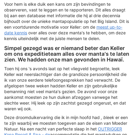
Voor hem is elke duik een kans om zijn bevindingen te
observeren, vast te leggen en te rapporteren. Dit alles draagt
bij aan een database met informatie die hij al drie decennia
bijhoudt over de unieke mantapopulatie op het Big Island. Dit is
een voortdurende motivatie voor Keller: om de
meest up-to-
date kennis
over alles over deze manta's te hebben, om deze
kennis uiteindelijk met de juiste mensen te delen.
Simpel gezegd was er niemand beter dan Keller
om ons expeditieteam alles over manta's te laten
zien. We hadden onze man gevonden in Hawaï.
Toen hij ons 's avonds laat op het vliegveld begroette, leek
Keller wat neerslachtiger dan de grandioze persoonlijkheid die
ik van onze eerdere telefoongesprekken had verwacht. De
afgelopen twee weken hadden Keller en zijn gebruikelijke
bemanning niet veel manta's gezien. De avond voor onze
aankomst moesten ze hun duiken afzeggen vanwege het
slechte weer. Hij leek op zijn zachtst gezegd ongerust, en dat
waren wij ook.
Deze droomduikervaring die ik in mijn hoofd had
, bleek
er een
te zijn waarbij we moesten toegeven aan de eisen van Moeder
Natuur. Na een nacht van perfecte slaap in het
OUTRIGGER
Kona Resort & Spa - de
accommodatie die het mantaduiken op