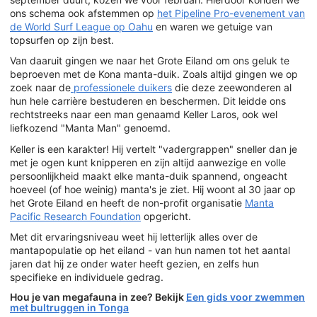
ons schema ook afstemmen op
het Pipeline Pro-evenement van
de World Surf League op Oahu
en waren we getuige van
topsurfen op zijn best.
Van daaruit gingen we naar het Grote Eiland om ons geluk te
beproeven met de Kona manta-duik. Zoals altijd gingen we op
zoek naar de
professionele duikers
die deze zeewonderen al
hun hele carrière bestuderen en beschermen. Dit leidde ons
rechtstreeks naar een man genaamd Keller Laros, ook wel
liefkozend "Manta Man" genoemd.
Keller is een karakter! Hij vertelt "vadergrappen" sneller dan je
met je ogen kunt knipperen en zijn altijd aanwezige en volle
persoonlijkheid maakt elke manta-duik spannend, ongeacht
hoeveel (of hoe weinig) manta's je ziet. Hij woont al 30 jaar op
het Grote Eiland en heeft de non-profit organisatie
Manta
Pacific Research Foundation
opgericht.
Met dit ervaringsniveau weet hij letterlijk alles over de
mantapopulatie op het eiland - van hun namen tot het aantal
jaren dat hij ze onder water heeft gezien, en zelfs hun
specifieke en individuele gedrag.
Hou je van megafauna in zee? Bekijk
Een gids voor zwemmen
met bultruggen in Tonga