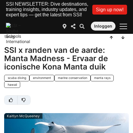
SSI NEWSLETTER: Dive destinations,
training insights, industry updates, and
Sign up now!
expert tips — get the latest from SSI!
Inloggen
terug
SSI x randen van de aarde:
Manta Madness - Ervaar de
iconische Kona Manta duik
scuba diving
environment
marine conservation
manta rays
hawaii
Kaitlyn McQueeney