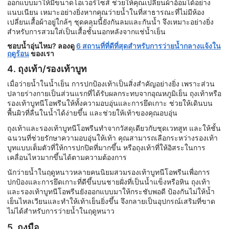
ออกแบบมาให้มีขนาดโอเวอร์ไซส์ ช่วยให้คุณเปลี่ยนผ้าอ้อมได้อย่าง
แนบเนียน เหมาะอย่างยิ่งหากคุณว่ายน้ำในที่สาธารณะที่ไม่มีห้อง
เปลี่ยนเสื้อผ้าอยู่ใกล้ๆ ชุดคลุมนี้ยังกันลมและกันน้ำ จึงเหมาะอย่างยิ่ง
สำหรับการสวมใส่เป็นเสื้อชั้นนอกหลังจากแช่น้ำเย็น
ชอบน้ำอุ่นไหม? ลองดู
6 สถานที่ที่ดีที่สุดสำหรับการว่ายน้ำกลางแจ้งใน
ฤดูร้อน
ของเรา
4. ถุงเท้า/รองเท้าบูท
เมื่อว่ายน้ำในน้ำเย็น การปกป้องเท้าเป็นสิ่งสำคัญอย่างยิ่ง เพราะส่วน
ปลายร่างกายเป็นส่วนแรกที่ได้รับผลกระทบจากอุณหภูมิเย็น ถุงเท้าหรือ
รองเท้าบูทนีโอพรีนให้ทั้งความอบอุ่นและการยึดเกาะ ช่วยให้เดินบน
พื้นผิวที่ลื่นในน้ำได้ง่ายขึ้น และช่วยให้เท้าของคุณอบอุ่น
ถุงเท้าและรองเท้าบูทนีโอพรีนทำจากวัสดุเดียวกับชุดเวทสูท และให้ชั้น
ฉนวนที่ช่วยรักษาความอบอุ่นให้เท้า คุณสามารถเลือกระหว่างรองเท้า
บูทแบบเต็มตัวที่ให้การปกปิดที่มากขึ้น หรือถุงเท้าที่ให้อิสระในการ
เคลื่อนไหวมากขึ้นได้ตามความต้องการ
นักว่ายน้ำในฤดูหนาวหลายคนนิยมสวมรองเท้าบูทนีโอพรีนเพื่อการ
ปกป้องและการยึดเกาะที่ดีขึ้นบนชายฝั่งที่เป็นน้ำแข็งหรือหิน ถุงเท้า
และรองเท้าบูทนีโอพรีนยังออกแบบมาให้กระชับพอดี ป้องกันไม่ให้น้ำ
เย็นไหลเวียนและทำให้เท้าเย็นยิ่งขึ้น จึงกลายเป็นอุปกรณ์เสริมที่ขาด
ไม่ได้สำหรับการว่ายน้ำในฤดูหนาว
5. ถุงมือ