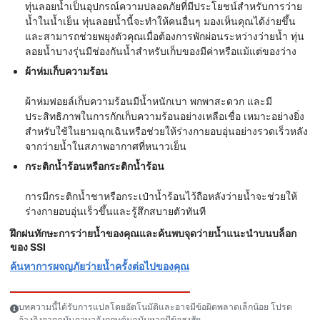
ทุ่นลอยน้ำเป็นอุปกรณ์ความปลอดภัยที่มีประโยชน์สำหรับการว่าย
น้ำในน้ำเย็น ทุ่นลอยน้ำนี้จะทำให้คนอื่นๆ มองเห็นคุณได้ง่ายขึ้น
และสามารถช่วยพยุงตัวคุณเมื่อต้องการพักผ่อนระหว่างว่ายน้ำ ทุ่น
ลอยน้ำบางรุ่นมีช่องกันน้ำสำหรับเก็บของมีค่าหรือแม้แต่ของว่าง
ผ้าห่มเก็บความร้อน
ผ้าห่มฟอยล์เก็บความร้อนมีน้ำหนักเบา พกพาสะดวก และมี
ประสิทธิภาพในการกักเก็บความร้อนอย่างเหลือเชื่อ เหมาะอย่างยิ่ง
สำหรับใช้ในยามฉุกเฉินหรือช่วยให้ร่างกายอบอุ่นอย่างรวดเร็วหลัง
จากว่ายน้ำในสภาพอากาศที่หนาวเย็น
กระติกน้ำร้อนหรือกระติกน้ำร้อน
การมีกระติกน้ำชาหรือกระเป๋าน้ำร้อนไว้ถือหลังว่ายน้ำจะช่วยให้
ร่างกายอบอุ่นเร็วขึ้นและรู้สึกสบายตัวทันที
ฝึกฝนทักษะการว่ายน้ำของคุณและค้นพบจุดว่ายน้ำแนะนำบนบล็อก
ของ SSI
ค้นหาการผจญภัยว่ายน้ำครั้งต่อไปของคุณ
บทความนี้ได้รับการแปลโดยอัตโนมัติและอาจมีข้อผิดพลาดเล็กน้อย โปรด
อ้างอิงจากฉบับภาษาอังกฤษต้นฉบับหากมีข้อสงสัย