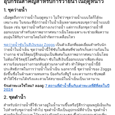
อุปกรณ์สำคัญสำหรับการว่ายน้ำในฤดูหนาว
1. ชุดว่ายน้ำ
เมื่อพูดถึงการว่ายน้ำในฤดูหนาว ไม่ใช่ว่าชุดว่ายน้ำแบบใดก็ได้จะ
เหมาะสม ในขณะที่นักว่ายน้ำในน้ำเย็นหลายคนชอบชุดว่ายน้ำแบบมิ
นิมอล เช่น ชุดว่ายน้ำหรือกางเกงว่ายน้ำ แต่การเลือกชุดว่ายน้ำที่
ออกแบบมาสำหรับสภาพอากาศหนาวเย็นโดยเฉพาะจะช่วยเพิ่มความ
อบอุ่นให้กับร่างกายโดยไม่จำกัดการเคลื่อนไหว
ชุดว่ายน้ำซับในสีเงินของ Zoggs
เป็นตัวเลือกที่ยอดเยี่ยมสำหรับนัก
ว่ายน้ำในน้ำเย็น ชุดว่ายน้ำนี้ใช้ซับในพิเศษที่ช่วยกักเก็บความร้อนใน
ร่างกาย ช่วยให้คุณรู้สึกอบอุ่นเป็นพิเศษในสภาพอากาศหนาวเย็นโดย
ไม่ต้องใช้วัสดุนีโอพรีนที่หนา ซับในสีเงินนี้ออกแบบมาเพื่อสะท้อน
ความร้อนของร่างกายกลับสู่ส่วนกลางลำตัว ทำให้ชุดว่ายน้ำนี้มี
ประสิทธิภาพในการว่ายน้ำในน้ำเย็น นอกจากนี้ ชุดว่ายน้ำของ Zoggs
ยังขึ้นชื่อในด้านความทนทาน ป้องกันรังสียูวี และความกระชับพอดี
ทำให้ใช้งานได้จริงและสวมใส่สบายแม้ในน้ำเย็นเป็นเวลานาน
รักเต่าทะเลใช่ไหม? ลองดู:
7 สถานที่ดำน้ำตื้นกับเต่าทะเลที่ดีที่สุดในปี
2024
2. ชุดดำน้ำ
สำหรับนักว่ายน้ำที่ใช้เวลาอยู่ในน้ำนานขึ้นหรือรู้สึกว่าอุณหภูมิเย็นเกิน
ไปสำหรับชุดว่ายน้ำทั่วไป ชุดดำน้ำจึงเป็นอุปกรณ์ที่จำเป็น ชุดดำน้ำ
ช่วยกักเก็บน้ำบางๆ ไว้ระหว่างผิวหนังและชุด ซึ่งร่างกายจะช่วยเพิ่ม