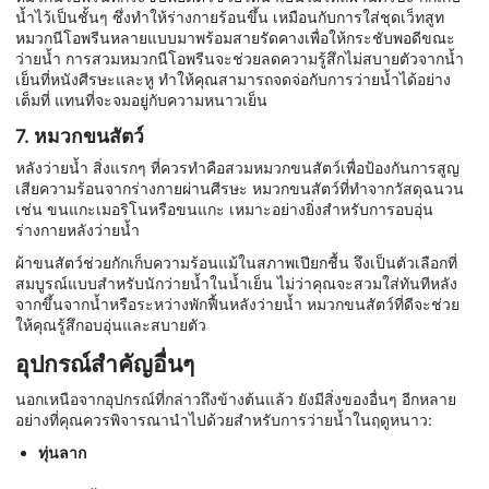
น้ำไว้เป็นชั้นๆ ซึ่งทำให้ร่างกายร้อนขึ้น เหมือนกับการใส่ชุดเว็ทสูท
หมวกนีโอพรีนหลายแบบมาพร้อมสายรัดคางเพื่อให้กระชับพอดีขณะ
ว่ายน้ำ การสวมหมวกนีโอพรีนจะช่วยลดความรู้สึกไม่สบายตัวจากน้ำ
เย็นที่หนังศีรษะและหู ทำให้คุณสามารถจดจ่อกับการว่ายน้ำได้อย่าง
เต็มที่ แทนที่จะจมอยู่กับความหนาวเย็น
7. หมวกขนสัตว์
หลังว่ายน้ำ สิ่งแรกๆ ที่ควรทำคือสวมหมวกขนสัตว์เพื่อป้องกันการสูญ
เสียความร้อนจากร่างกายผ่านศีรษะ หมวกขนสัตว์ที่ทำจากวัสดุฉนวน
เช่น ขนแกะเมอริโนหรือขนแกะ เหมาะอย่างยิ่งสำหรับการอบอุ่น
ร่างกายหลังว่ายน้ำ
ผ้าขนสัตว์ช่วยกักเก็บความร้อนแม้ในสภาพเปียกชื้น จึงเป็นตัวเลือกที่
สมบูรณ์แบบสำหรับนักว่ายน้ำในน้ำเย็น ไม่ว่าคุณจะสวมใส่ทันทีหลัง
จากขึ้นจากน้ำหรือระหว่างพักฟื้นหลังว่ายน้ำ หมวกขนสัตว์ที่ดีจะช่วย
ให้คุณรู้สึกอบอุ่นและสบายตัว
อุปกรณ์สำคัญอื่นๆ
นอกเหนือจากอุปกรณ์ที่กล่าวถึงข้างต้นแล้ว ยังมีสิ่งของอื่นๆ อีกหลาย
อย่างที่คุณควรพิจารณานำไปด้วยสำหรับการว่ายน้ำในฤดูหนาว:
ทุ่นลาก