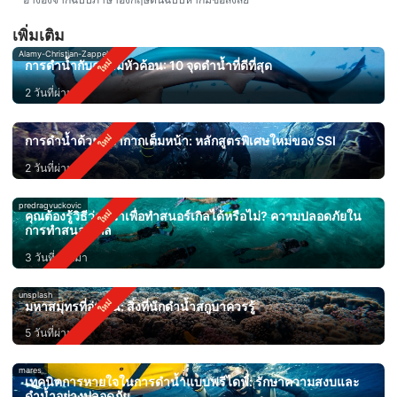
เพิ่มเติม
Alamy-Christian-Zappel
การดำน้ำกับฉลามหัวค้อน: 10 จุดดำน้ำที่ดีที่สุด
2 วันที่ผ่านมา
การดำน้ำด้วยหน้ากากเต็มหน้า: หลักสูตรพิเศษใหม่ของ SSI
2 วันที่ผ่านมา
predragvuckovic
คุณต้องรู้วิธีว่ายน้ำเพื่อทำสนอร์เกิลได้หรือไม่? ความปลอดภัยใน
การทำสนอร์เกิล
3 วันที่ผ่านมา
unsplash
มหาสมุทรที่อุ่นขึ้น: สิ่งที่นักดำน้ำสกูบาควรรู้
5 วันที่ผ่านมา
mares
เทคนิคการหายใจในการดำน้ำแบบฟรีไดฟ์: รักษาความสงบและ
ดำน้ำอย่างปลอดภัย