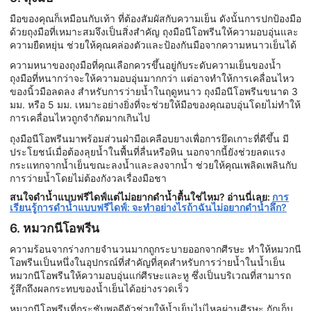
มือของคุณก็เหมือนกับเท้า ที่ต้องสัมผัสกับความเย็น ดังนั้นการปกป้องมือ
ด้วยถุงมือที่เหมาะสมจึงเป็นสิ่งสำคัญ ถุงมือนีโอพรีนให้ความอบอุ่นและ
ความยืดหยุ่น ช่วยให้คุณคล่องตัวและป้องกันมือจากความหนาวเย็นได้
ความหนาของถุงมือที่คุณเลือกควรขึ้นอยู่กับระดับความเย็นของน้ำ
ถุงมือที่หนากว่าจะให้ความอบอุ่นมากกว่า แต่อาจทำให้การเคลื่อนไหว
ของนิ้วมือลดลง สำหรับการว่ายน้ำในฤดูหนาว ถุงมือนีโอพรีนขนาด 3
มม. หรือ 5 มม. เหมาะอย่างยิ่งที่จะช่วยให้มือของคุณอบอุ่นโดยไม่ทำให้
การเคลื่อนไหวถูกจำกัดมากเกินไป
ถุงมือนีโอพรีนมาพร้อมส่วนฝ่ามือเคลือบยางเพื่อการยึดเกาะที่ดีขึ้น มี
ประโยชน์เมื่อต้องลุยน้ำในพื้นที่ลื่นหรือหิน นอกจากนี้ยังช่วยลดแรง
กระแทกจากน้ำเย็นขณะลงน้ำและลงจากน้ำ ช่วยให้คุณเพลิดเพลินกับ
การว่ายน้ำโดยไม่ต้องกังวลเรื่องมือชา
สนใจดำน้ำแบบฟรีไดฟ์แต่ไม่อยากดำน้ำตื้นใช่ไหม? อ่านนี่เลย:
การ
เรียนรู้การดำน้ำแบบฟรีไดฟ์: จะทำอย่างไรถ้าฉันไม่อยากดำน้ำลึก?
6. หมวกนีโอพรีน
ความร้อนจากร่างกายจำนวนมากถูกระบายออกจากศีรษะ ทำให้หมวกนี
โอพรีนเป็นหนึ่งในอุปกรณ์ที่สำคัญที่สุดสำหรับการว่ายน้ำในน้ำเย็น
หมวกนีโอพรีนให้ความอบอุ่นแก่ศีรษะและหู ซึ่งเป็นบริเวณที่สามารถ
รู้สึกถึงผลกระทบของน้ำเย็นได้อย่างรวดเร็ว
หมวกนีโอพรีนที่กระชับพอดีตัวช่วยให้น้ำเย็นไม่ไหลผ่านศีรษะ กักเก็บ