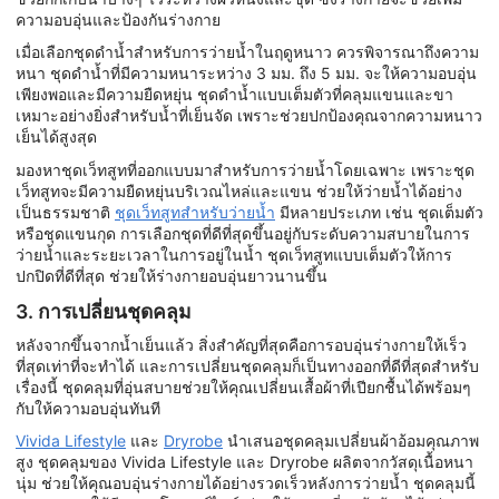
ความอบอุ่นและป้องกันร่างกาย
เมื่อเลือกชุดดำน้ำสำหรับการว่ายน้ำในฤดูหนาว ควรพิจารณาถึงความ
หนา ชุดดำน้ำที่มีความหนาระหว่าง 3 มม. ถึง 5 มม. จะให้ความอบอุ่น
เพียงพอและมีความยืดหยุ่น ชุดดำน้ำแบบเต็มตัวที่คลุมแขนและขา
เหมาะอย่างยิ่งสำหรับน้ำที่เย็นจัด เพราะช่วยปกป้องคุณจากความหนาว
เย็นได้สูงสุด
มองหาชุดเว็ทสูทที่ออกแบบมาสำหรับการว่ายน้ำโดยเฉพาะ เพราะชุด
เว็ทสูทจะมีความยืดหยุ่นบริเวณไหล่และแขน ช่วยให้ว่ายน้ำได้อย่าง
เป็นธรรมชาติ
ชุดเว็ทสูทสำหรับว่ายน้ำ
มีหลายประเภท เช่น ชุดเต็มตัว
หรือชุดแขนกุด การเลือกชุดที่ดีที่สุดขึ้นอยู่กับระดับความสบายในการ
ว่ายน้ำและระยะเวลาในการอยู่ในน้ำ ชุดเว็ทสูทแบบเต็มตัวให้การ
ปกปิดที่ดีที่สุด ช่วยให้ร่างกายอบอุ่นยาวนานขึ้น
3. การเปลี่ยนชุดคลุม
หลังจากขึ้นจากน้ำเย็นแล้ว สิ่งสำคัญที่สุดคือการอบอุ่นร่างกายให้เร็ว
ที่สุดเท่าที่จะทำได้ และการเปลี่ยนชุดคลุมก็เป็นทางออกที่ดีที่สุดสำหรับ
เรื่องนี้ ชุดคลุมที่อุ่นสบายช่วยให้คุณเปลี่ยนเสื้อผ้าที่เปียกชื้นได้พร้อมๆ
กับให้ความอบอุ่นทันที
Vivida Lifestyle
และ
Dryrobe
นำเสนอชุดคลุมเปลี่ยนผ้าอ้อมคุณภาพ
สูง ชุดคลุมของ Vivida Lifestyle และ Dryrobe ผลิตจากวัสดุเนื้อหนา
นุ่ม ช่วยให้คุณอบอุ่นร่างกายได้อย่างรวดเร็วหลังการว่ายน้ำ ชุดคลุมนี้