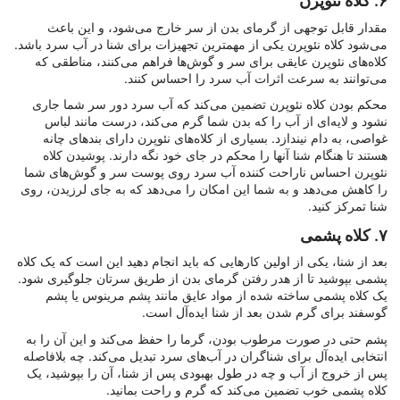
۶. کلاه نئوپرن
مقدار قابل توجهی از گرمای بدن از سر خارج می‌شود، و این باعث
می‌شود کلاه نئوپرن یکی از مهمترین تجهیزات برای شنا در آب سرد باشد.
کلاه‌های نئوپرن عایقی برای سر و گوش‌ها فراهم می‌کنند، مناطقی که
می‌توانند به سرعت اثرات آب سرد را احساس کنند.
محکم بودن کلاه نئوپرن تضمین می‌کند که آب سرد دور سر شما جاری
نشود و لایه‌ای از آب را که بدن شما گرم می‌کند، درست مانند لباس
غواصی، به دام نیندازد. بسیاری از کلاه‌های نئوپرن دارای بندهای چانه
هستند تا هنگام شنا آنها را محکم در جای خود نگه دارند. پوشیدن کلاه
نئوپرن احساس ناراحت کننده آب سرد روی پوست سر و گوش‌های شما
را کاهش می‌دهد و به شما این امکان را می‌دهد که به جای لرزیدن، روی
شنا تمرکز کنید.
۷. کلاه پشمی
بعد از شنا، یکی از اولین کارهایی که باید انجام دهید این است که یک کلاه
پشمی بپوشید تا از هدر رفتن گرمای بدن از طریق سرتان جلوگیری شود.
یک کلاه پشمی ساخته شده از مواد عایق مانند پشم مرینوس یا پشم
گوسفند برای گرم شدن بعد از شنا ایده‌آل است.
پشم حتی در صورت مرطوب بودن، گرما را حفظ می‌کند و این آن را به
انتخابی ایده‌آل برای شناگران در آب‌های سرد تبدیل می‌کند. چه بلافاصله
پس از خروج از آب و چه در طول بهبودی پس از شنا، آن را بپوشید، یک
کلاه پشمی خوب تضمین می‌کند که گرم و راحت بمانید.