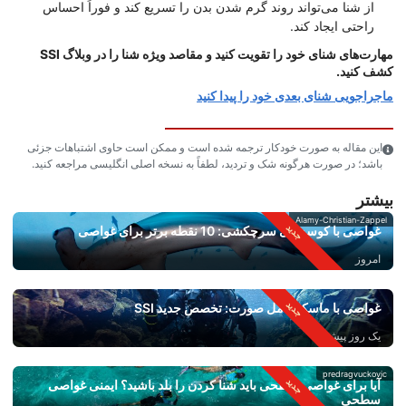
از شنا می‌تواند روند گرم شدن بدن را تسریع کند و فوراً احساس
راحتی ایجاد کند.
مهارت‌های شنای خود را تقویت کنید و مقاصد ویژه شنا را در وبلاگ SSI
کشف کنید.
ماجراجویی شنای بعدی خود را پیدا کنید
این مقاله به صورت خودکار ترجمه شده است و ممکن است حاوی اشتباهات جزئی
باشد؛ در صورت هرگونه شک و تردید، لطفاً به نسخه اصلی انگلیسی مراجعه کنید.
بیشتر
Alamy-Christian-Zappel
غواصی با کوسه‌های سرچکشی: 10 نقطه برتر برای غواصی
امروز
غواصی با ماسک کامل صورت: تخصص جدید SSI
یک روز پیش
predragvuckovic
آیا برای غواصی سطحی باید شنا کردن را بلد باشید؟ ایمنی غواصی
سطحی