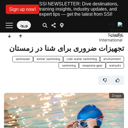
SSI NEWSLETTER: Dive destinations,
training insights, industry updates, and
Sign up now!
expert tips — get the latest from SSI!
ورود
بازگشت
تجهیزات ضروری برای شنا در زمستان
swimwear
winter swimming
cold-water swimming
environment
swimming
neoprene gear
wetsuits
Zoggs