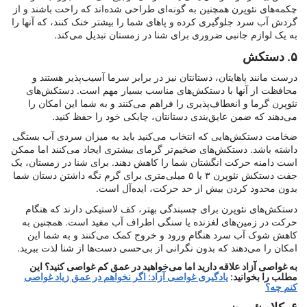
چکمه‌های نئوپرن همچنین به گونه‌ای طراحی شده‌اند که راحت باشند و از
گردش آب سرد جلوگیری کرده و پاهای شما را بیشتر خنک کنند، که آنها را
به یک لوازم جانبی ضروری برای شنا در زمستان تبدیل می‌کند.
۵. دستکش
درست مانند پاهایتان، دستانتان نیز در برابر سرما آسیب‌پذیر هستند و
محافظت از آنها با دستکش‌های مناسب بسیار مهم است. دستکش‌های
نئوپرن گرما و انعطاف‌پذیری را فراهم می‌کنند و به شما این امکان را
می‌دهند که ضمن عایق‌بندی دستانتان، چابکی خود را حفظ کنید.
ضخامت دستکش‌هایی که انتخاب می‌کنید باید به میزان سردی آب بستگی
داشته باشد. دستکش‌های ضخیم‌تر گرمای بیشتری ایجاد می‌کنند اما ممکن
است دامنه حرکت انگشتان شما را کاهش دهند. برای شنا در زمستان، یک
جفت دستکش نئوپرن ۳ یا ۵ میلی‌متری برای گرم نگه داشتن دستان شما
بدون محدود کردن بیش از حد حرکت، ایده‌آل است.
دستکش‌های نئوپرن برای چسبندگی بهتر، کف لاستیکی دارند که هنگام
حرکت در زمین‌های لغزنده یا سنگی اطراف آب مفید است. همچنین به
کاهش شوک آب سرد هنگام ورود و خروج کمک می‌کنند و به شما این
امکان را می‌دهند که بدون نگرانی از بی‌حسی دست‌ها از شنا لذت ببرید.
به غواصی آزاد علاقه دارید اما می‌خواهید در عمق کم غواصی کنید؟ این
مطلب را بخوانید:
یادگیری غواصی آزاد: اگر نخواهم در عمق زیاد غواصی
کنم چه؟