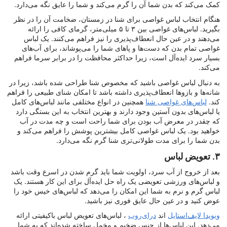
کمک می‌کند که بدن شما آن را گرم می‌کند و شما را عایق نگه می‌دارد.
هنگام انتخاب لباس غواصی برای شنا در زمستان، ضخامت آن را در نظر
بگیرید. لباس‌های غواصی بین ۳ تا ۵ میلی‌متر، گرمای کافی را ارائه
می‌دهند و در عین حال انعطاف‌پذیری را نیز فراهم می‌کنند. یک لباس
غواصی تمام بدن که دست‌ها و پاهای شما را می‌پوشاند، برای آب‌های
بسیار سرد ایده‌آل است، زیرا حداکثر محافظت را در برابر سرما فراهم
می‌کند.
به دنبال لباس غواصی باشید که مخصوص شنا طراحی شده باشد، زیرا در
شانه‌ها و بازوها انعطاف‌پذیری داشته باشد تا امکان شنای طبیعی را فراهم
کند.
لباس‌های غواصی شنا
همچنین در انواع مختلفی مانند لباس‌های کامل
یا لباس‌های بدون آستین وجود دارند و بهترین انتخاب به این بستگی دارد
که چقدر در معرض آب بودن برای شما راحت است و چه مدت در آب
خواهید بود. یک لباس غواصی کامل بیشترین پوشش را فراهم می‌کند و
بدن شما را برای مدت طولانی‌تری شنا گرم نگه می‌دارد.
۳. تعویض لباس
بعد از خروج از آب سرد، اولویت شما باید گرم شدن در اسرع وقت باشد
و لباس‌های ورزشی تعویضی یک راه حل ایده‌آل برای این کار هستند. یک
لباس گرم و نرم به شما این امکان را می‌دهد که لباس‌های خیس خود را
عوض کنید و در عین حال عایق فوری نیز باشید.
ویویدا لایف‌استایل
اند
درای‌روب
، لباس‌های تعویض لباس باکیفیتی ارائه
می‌دهد. این لباس‌ها از جنس ضخیم و مخمل ساخته شده‌اند که به شما