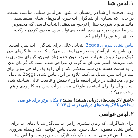
۱. لباس شنا
وقتی صحبت از شنا در زمستان می‌شود، هر لباس شنایی مناسب نیست.
در حالی که بسیاری از شناگران آب سرد، لباس‌های شنای مینیمالیستی
مانند مایو یا شورت شنا را ترجیح می‌دهند، انتخاب لباسی که مخصوص
شرایط سرد طراحی شده باشد، می‌تواند بدون محدود کردن حرکت،
لایه‌ای از عایق را فراهم کند.
لباس شنای نقره‌ای Zoggs
انتخابی عالی برای شناگران آب سرد است.
این لباس شنا از آستر مخصوصی استفاده می‌کند که به حفظ گرمای بدن
کمک می‌کند و در شرایط سرد، بدون حجم زیاد نئوپرن، گرمای بیشتری به
شما می‌دهد. آستر نقره‌ای به گونه‌ای طراحی شده است که گرمای بدن
را به سمت هسته بدن شما منعکس کند و آن را به یک راه حل موثر برای
شنا در آب سرد تبدیل می‌کند. علاوه بر این، لباس شنای Zoggs به دلیل
دوام، محافظت در برابر اشعه ماوراء بنفش و تناسب عالی شناخته شده
است و آن را برای استفاده طولانی مدت در آب سرد هم کاربردی و هم
راحت می‌کند.
عاشق لاک‌پشت‌های دریایی هستید؟ ببینید:
۷ مکان برتر برای غواصی
سطحی با لاک‌پشت‌های دریایی در سال ۲۰۲۴
۲. لباس غواصی
برای شناگرانی که زمان بیشتری را در آب می‌گذرانند یا دمای آب برای
لباس شنای معمولی خیلی سرد است، لباس غواصی یک وسیله ضروری
است. لباس غواصی به ایجاد یک لایه نازک آب بین پوست و لباس شنا