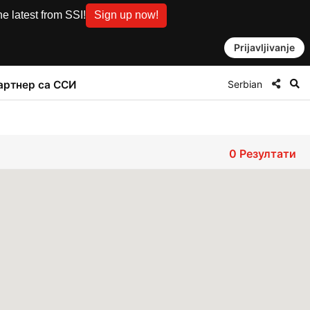
e latest from SSI!
Sign up now!
Prijavljivanje
Serbian
артнер са ССИ
0
Резултати