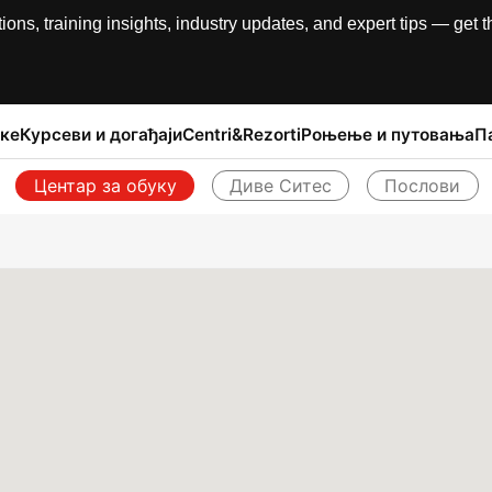
, training insights, industry updates, and expert tips — get th
ке
Курсеви и догађаји
Centri&Rezorti
Роњење и путовања
П
Центар за обуку
Диве Ситес
Послови
Назад