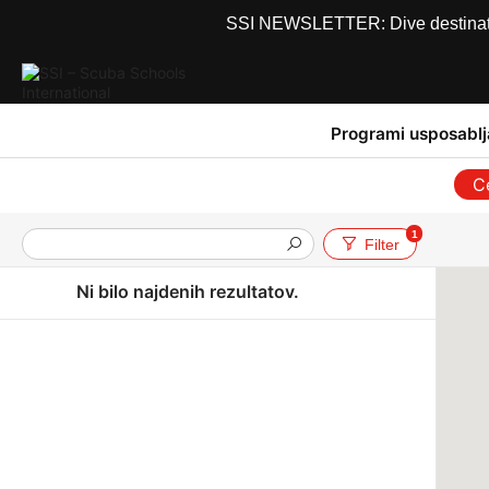
SSI NEWSLETTER: Dive destinations
Programi usposablj
C
1
Filter
Ni bilo najdenih rezultatov.