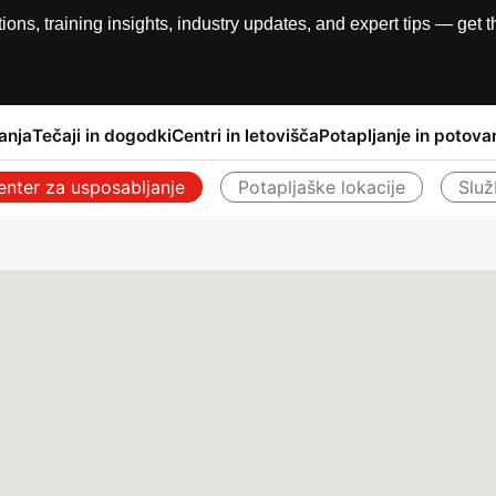
, training insights, industry updates, and expert tips — get th
anja
Tečaji in dogodki
Centri in letovišča
Potapljanje in potova
enter za usposabljanje
Potapljaške lokacije
Slu
Nazaj