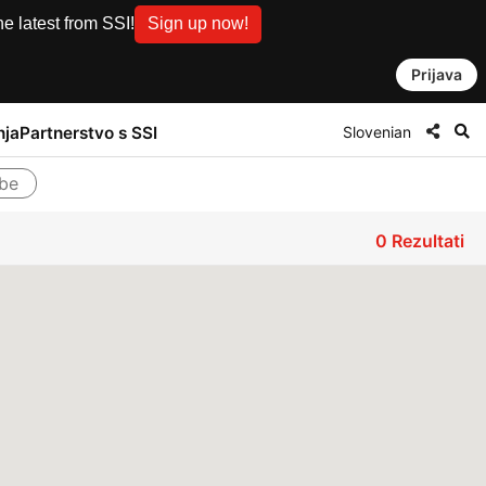
e latest from SSI!
Sign up now!
Prijava
Slovenian
nja
Partnerstvo s SSI
žbe
0
Rezultati