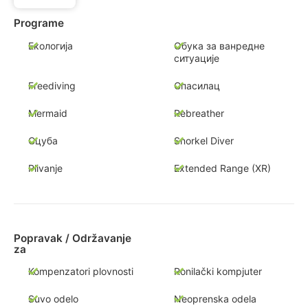
Programe
Екологија
Обука за ванредне
ситуације
Freediving
Спасилац
Mermaid
Rebreather
Сцуба
Snorkel Diver
Plivanje
Extended Range (XR)
Popravak / Održavanje
za
Kompenzatori plovnosti
Ronilački kompjuter
Suvo odelo
Neoprenska odela