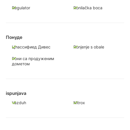
Regulator
Ronilačka boca
Понуде
Цлассифиед Дивес
Ronjenje s obale
Рони са продуженим
дометом
ispunjava
Vazduh
Nitrox