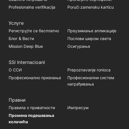
Profesionalna verifikacija
Poruči zamensku karticu
Услуге
Региструјте се бесплатно
Преузимање апликације
Блог & Вести
Послови широм света
Mission Deep Blue
Осигурање
SSI Internacioanl
О ССИ
Prepoznavanje ronioca
Професионално признање
Професионални систем
награђивања
Правни
Правила о приватности
Импресум
Промена подешавања
колачића