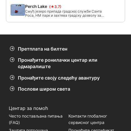
УСД по возилу. Максимална дубина је 81 стопу
Perch Lake
(★3.7)
и то је зарон на висини. Температура воде је
63-64 степена годишње, тако да се
Смуђ језеро припада градској служби Санта
препоручује 7 мм, али можете да управљате са
Роса, НМ парк и захтева градску дозволу за
5 мм.
роњење. Док "Плава рупа" види више ронилаца
због своје дубине и одличне видљивости,
језеро Перч нуди јединствену обуку и искуство
са ограниченом видљивошћу, способношћу
роњења олупине (авиона) и још много тога.
Претплата на билтен
Пронађите ронилачки центар или
одмаралиште
Пронађите своју следећу авантуру
Послови широм света
Центар за помоћ
Често постављана питања
Контакти глобалног
(FАQ)
сервисног центра
Заштита потрошача
Пронађите сертификат