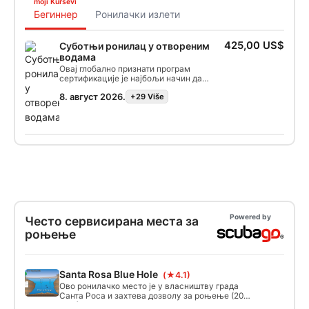
moji Kursevi
Бегиннер
Ронилачки излети
425,00 US$
Суботњи ронилац у отвореним
водама
Овај глобално признати програм
сертификације је најбољи начин да
започнете своје доживотне авантуре
8. август 2026.
+29 Više
као сертификовани ронилац.
Персонализована обука је комбинована
са вежбама у води како би се осигурало
да имате вештине и искуство потребне
да се заиста удобно осећате под водом.
Стећи ћете SSI Open Water Diver
сертификат.
Powered by
Често сервисирана места за
роњење
Santa Rosa Blue Hole
(★4.1)
Ово ронилачко место је у власништву града
Санта Роса и захтева дозволу за роњење (20
УСД) добијену на лицу места. Лети паркинг је 10