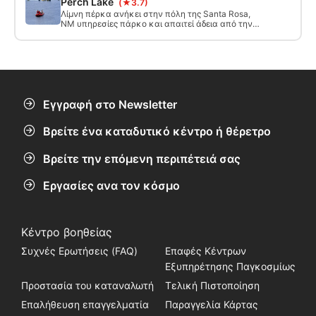
Perch Lake
(★3.7)
βάθος είναι 81 πόδια και πρόκειται για κατάδυση
σε υψόμετρο. Το νερό είναι 63-64 βαθμούς όλο το
Λίμνη πέρκα ανήκει στην πόλη της Santa Rosa,
χρόνο, οπότε συνιστάται ιδιαίτερα ένα 7mm,
NM υπηρεσίες πάρκο και απαιτεί άδεια από την
αλλά μπορείτε να τα καταφέρετε και με ένα
πόλη για να βουτήξει. Ενώ "Blue Hole" βλέπει
5mm.
περισσότερους δύτες λόγω του βάθους και
μεγάλη ορατότητα, Perch Λίμνη προσφέρει
μοναδική εκπαίδευση και εμπειρία με την
Περιορισμένη Ορατότητα, τη δυνατότητα να
βουτήξει ένα ναυάγιο (αεροπλάνο) και πολλά
άλλα.
Εγγραφή στο Newsletter
Βρείτε ένα καταδυτικό κέντρο ή θέρετρο
Βρείτε την επόμενη περιπέτειά σας
Εργασίες ανα τον κόσμο
Κέντρο βοηθείας
Συχνές Ερωτήσεις (FAQ)
Επαφές Κέντρων
Εξυπηρέτησης Παγκοσμίως
Προστασία του καταναλωτή
Τελική Πιστοποίηση
Επαλήθευση επαγγελματία
Παραγγελία Κάρτας