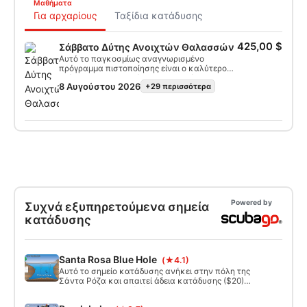
Μαθήματα
Για αρχαρίους
Ταξίδια κατάδυσης
425,00 $
Σάββατο Δύτης Ανοιχτών Θαλασσών
Αυτό το παγκοσμίως αναγνωρισμένο
πρόγραμμα πιστοποίησης είναι ο καλύτερος
τρόπος για να ξεκινήσετε τις δια βίου
8 Αυγούστου 2026
+29 περισσότερα
περιπέτειές σας ως πιστοποιημένος δύτης. Η
εξατομικευμένη εκπαίδευση συνδυάζεται με
συνεδρίες εξάσκησης στο νερό για να
διασφαλιστεί ότι έχετε τις δεξιότητες και την
εμπειρία που απαιτούνται για να νιώσετε
πραγματικά άνετα κάτω από το νερό. Θα
αποκτήσετε την πιστοποίηση SSI Open Water
Diver.
Powered by
Συχνά εξυπηρετούμενα σημεία
κατάδυσης
Santa Rosa Blue Hole
(★4.1)
Αυτό το σημείο κατάδυσης ανήκει στην πόλη της
Σάντα Ρόζα και απαιτεί άδεια κατάδυσης ($20)
που λαμβάνεται επί τόπου, το καλοκαίρι η
στάθμευση είναι $10 ανά όχημα. Το μέγιστο