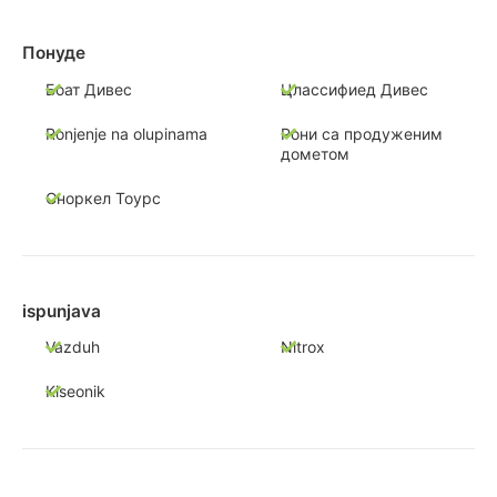
Понуде
Боат Дивес
Цлассифиед Дивес
Ronjenje na olupinama
Рони са продуженим
дометом
Сноркел Тоурс
ispunjava
Vazduh
Nitrox
Kiseonik