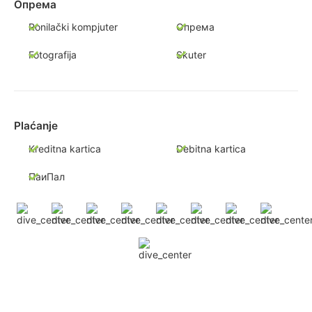
Опрема
Ronilački kompjuter
Опрема
Fotografija
Skuter
Plaćanje
Kreditna kartica
Debitna kartica
ПаиПал