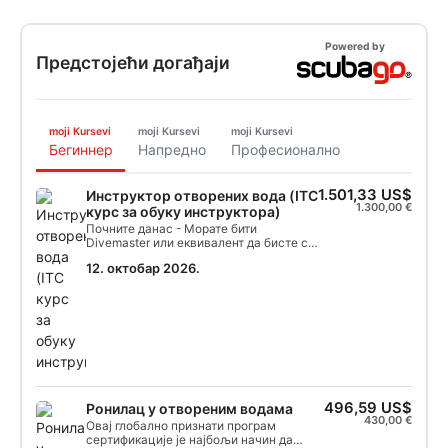
Powered by
Предстојећи догађаји
moji Kursevi
moji Kursevi
moji Kursevi
Бегиннер
Напредно
Професионално
1.501,33 US$
Инструктор отворених вода (ITC
1.300,00 €
курс за обуку инструктора)
Почните данас - Морате бити
Divemaster или еквивалент да бисте се
придружили SSI-јевом тростепеном
12. октобар 2026.
приступу обуци инструктора. Процес
обуке почиње придруживањем
комбинацији курса за помоћног
инструктора/инструктора, праћеног
дигиталним учењем. Након успешног
завршетка курса за обуку инструктора
(ITC), уписаћете се на евалуацију
инструктора (IE) да бисте се
квалификовали као SSI инструктор за
отворене воде. Овај десетодневни
496,59 US$
Ронилац у отвореним водама
програм обуке вам даје право да
430,00 €
самостално предајете разне кључне
Овај глобално признати програм
SSI програме као што су Scuba Ronio,
сертификације је најбољи начин да