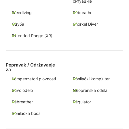
ситуације
Freediving
Rebreather
Сцуба
Snorkel Diver
Extended Range (XR)
Popravak / Održavanje
za
Kompenzatori plovnosti
Ronilački kompjuter
Suvo odelo
Neoprenska odela
Rebreather
Regulator
Ronilačka boca