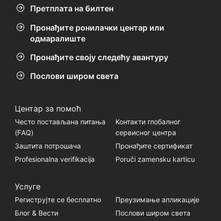
Претплата на билтен
Пронађите ронилачки центар или
одмаралиште
Пронађите своју следећу авантуру
Послови широм света
Центар за помоћ
Често постављана питања
Контакти глобалног
(FАQ)
сервисног центра
Заштита потрошача
Пронађите сертификат
Profesionalna verifikacija
Poruči zamensku karticu
Услуге
Региструјте се бесплатно
Преузимање апликације
Блог & Вести
Послови широм света