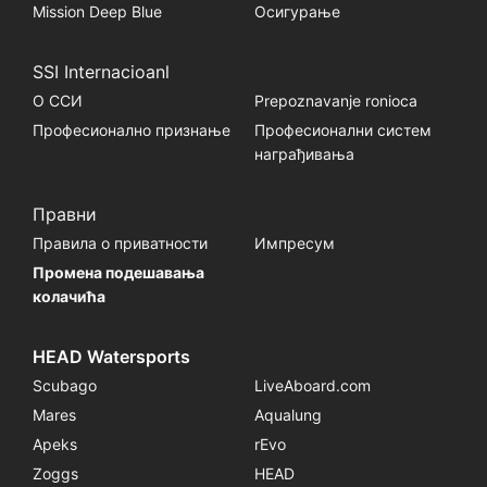
Mission Deep Blue
Осигурање
SSI Internacioanl
О ССИ
Prepoznavanje ronioca
Професионално признање
Професионални систем
награђивања
Правни
Правила о приватности
Импресум
Промена подешавања
колачића
HEAD Watersports
Scubago
LiveAboard.com
Mares
Aqualung
Apeks
rEvo
Zoggs
HEAD