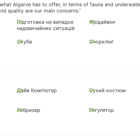
 what Algarve has to offer, in terms of fauna and underwate
and quality are our main concerns.”
Підготовка на випадок
Фрідайвінг
надзвичайних ситуацій
Скуба
Снорклінг
Дайв Комп’ютер
Сухий костюм
Ребризер
Регулятор