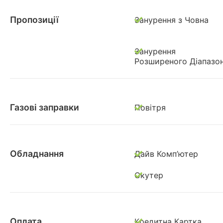
Пропозиції
Занурення з Човна
Занурення
Розширеного Діапазо
Газові заправки
Повітря
Обладнання
Дайв Комп’ютер
Скутер
Оплата
Кредитна Картка