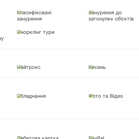
Класифіковані
Занурення до
занурення
затонулих об’єктів
Снорклінг тури
ну
Найтрокс
Кисень
Обладнання
Фото та Відео
Дебетова картка
PayPal