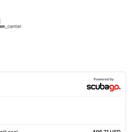
Powered by
496,71 USD
тій воді