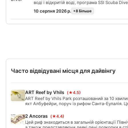
воді і відкритій воді, програма SSI Scuba Div
основою для того, щоб стати впевненим і б
10 серпня 2026 р.
+8 Бiльше
дайвером. Ви навчитеся всьому необхідному
з аквалангом у відкритій воді на глибину до 1
професіоналом SSI. На цій програмі ви про
половину курсу Open Water Diver і зможете 
підвищити свій сертифікат. Вам просто потр
решту теоретичних занять і занять у закритій
два тренувальних занурення у відкритій воді
Часто відвідувані місця для дайвінгу
ART Reef by Vhils
(★4.5)
ART Reef by Vhils Park розташований за 10 хвилин
яхт Албуфейри, поруч із рифом Санта-Еулалія. Ц
вважається заповідником, де вже зараз можна п
рекреаційний відпочинок та фрідайвінг. O parqu
2 Ancoras
(★4.4)
peças retiradas, tratadas e convertidas em arte.
Цей риф знаходиться в загальній орієнтації Півні
а також представляючи деякі печі розкопки в ст