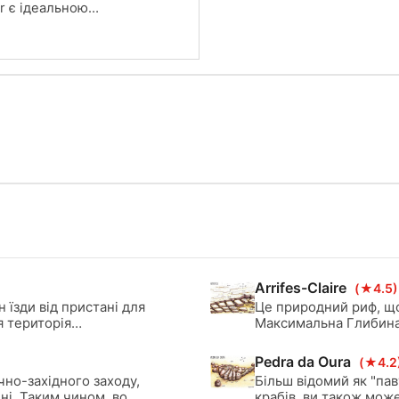
er є ідеальною
надасть вам інст
езпечним
реагування на на
 для занурення
сертифікат, ви з
2 метрів з
надзвичайні ситуа
йдете майже
кисень та надава
легко
Отримайте Special
ібно пройти
сьогодні!
 воді, а також
.
Arrifes-Claire
(★4.5)
 їзди від пристані для
Це природний риф, що
я територія
Максимальна Глибина 
оєднувати
рифу може бути всьог
e é composto por 13
Pedra da Oura
(★4.2
чно-західного заходу,
Більш відомий як "пав
іні. Таким чином, вони
крабів, ви також мож