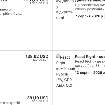
1 300,00 EUR
Ця всесвітньо ви
спосіб розпочати
апного
сертифікований д
потрібно бути
7 серпня 2026 р.
навчання поєднує
кацію.
гарантувати, що 
інації курсу
для справжнього
ра у
сертифікат SSI Op
ішного
TC) ви
 щоб
. Ця 10-
мостійно
 Scuba Diver,
tress &
138,62 USD
React Right - ко
120,00 EUR
ратити більше
React Right - це
 викладання
ситуації від SSI, 
кож можна
необхідні для то
13 серпня 2026 р
ра, курс
в екстрених ситуаціях. У цій гнучкій програ
 інструктора
можете вибрати т
учким
первинну оцінку, 
стабілізації. Ви
адміністрування 
занурення та осн
381,19 USD
дефібрилятором (AED). Завдяки поєднан
330,00 EUR
 в закритій
занять та практи