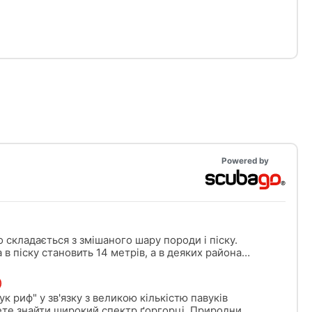
рументи та впевненість, необхідні для
дзвичайні ситуації. Коли ви отримаєте
можете діяти як перший реагуючий на
ції, надавати First Aid and CPR, вводити
ти підтримку АЗД в екстрених ситуаціях.
ty сертифікат SSI React Right. Почніть вже
Powered by
 складається з змішаного шару породи і піску.
в піску становить 14 метрів, а в деяких районах
о 9 метрів.
)
ук риф" у зв'язку з великою кількістю павуків
ете знайти широкий спектр ґоргорці. Природний