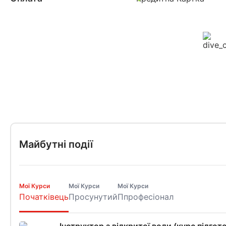
Майбутні події
Мої Курси
Мої Курси
Мої Курси
Початківець
Просунутий
Ппрофесіонал
Інструктор з відкритої води (курс підгот