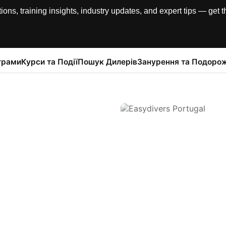
, training insights, industry updates, and expert tips — get th
грами
Курси та Події
Пошук Дилерів
Занурення та Подорож