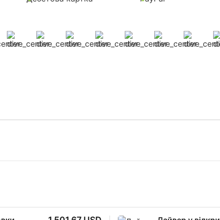
1 501,67 USD
овки
Дайвер у відкри