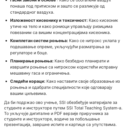
понаша под притиском и зашто се разликује од
стандардног ваздуха.
Изложеност кисеонику и токсичност:
Како кисеоник
утиче на тело и како рониоци управљају ризицима
повезаним са вишим концентрацијама кисеоника.
Комплетан систем роњења:
Како се нитрокс уклапа у
подешавање опреме, укључујући разматрања за
регулаторе и боце.
Планирање роњења:
Како безбедно планирати и
извршити роњење са нитроксом користећи исправну
мешавину гаса и ограничења.
Следећи кораци:
Како наставити своје образовање из
роњења и одабрати специјалности које одговарају
вашим циљевима.
Да би подржао ово учење, SSI обезбеђује материјале за
студенте и инструкторе путем SSI Total Teaching System-а.
То укључује дигиталне и PDF верзије приручника за
студенте и инструкторе, водиче за побољшање
презентација, завршне испите и картице са упутствима.