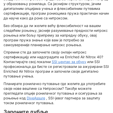
у образовању ронилаца. Са јаснијом структуром, јачим
дигиталним опцијама учења и флексибилним путевима
сертификације, програм рониоцима пружа практичан начин
да науче како да роне са нитроксом.
Без обзира да ли желите већу флексибилност на вашем
следећем роњењу, јасније разумевање предности нитрокс
роњења или бољу припрему за напредну обуку, овај
програм пружа знање које вам је потребно за
самоувереније планирање нитрокс роњења.
Спремни сте да започнете своју онлајн нитрокс
сертификацију или надоградите на Enriched Air Nitrox 40?
Контактирајте свој локални
SSI центар за обуку
или SSI
професионалца да бисте се регистровали за ажурирани SSI
Enriched Air Nitrox програм и започели своје дигитално
путовање учења.
Планирате ронилачко путовање где желите да употребите
своје нове вештине са Нитроксом? Такође можете
прегледати опције ронилачког путовања и осигурања за
роњење код
DiveAssure
, SSI-јевог партнера за заштиту
током ронилачког путовања.
Зароните дубље