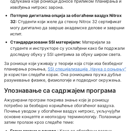
одлукама које рониоци доносе приликом планирања и
извођења нитрокс зарона.
Потпуно дигитална опција за обогаћени ваздух Nitrox
32:
Студенти који желе да стекну Nitrox 32 сертификат
могу дигитално да заврше академске делове и завршни
испит.
Стандардизовани SSI материјали:
Материјали за
студенте и инструкторе су усклађени како би подржали
доследну обуку у SSI центрима за обуку широм света.
За рониоце који уживају у теорији која стоји иза безбедног
планирања роњења,
SSI специјализација „Наука о роњењу“
је користан следећи корак. Она рониоцима пружа дубље
разумевање физике, физиологије и подводног окружења.
Упознавање са садржајем програма
Ажурирани програм покрива знање које је рониоцу
потребно за безбедно коришћење обогаћеног ваздуха.
Почиње уводом у обогаћени ваздух нитрокс, укључујући
основне концепте и неопходну терминологију. Полазници
затим пролазе кроз следеће теме:
Гасни закони и основе
: Како се обогаћени ваздух