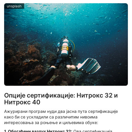
unsplash
Опције сертификације: Нитрокс 32 и
Нитрокс 40
Ажурирани програм нуди два јасна пута сертификације
како би се ускладили са различитим нивоима
интересовања за роњење и циљевима обуке:
1. Обогаћени ваздух Нитрокс 32:
Ова сертификација