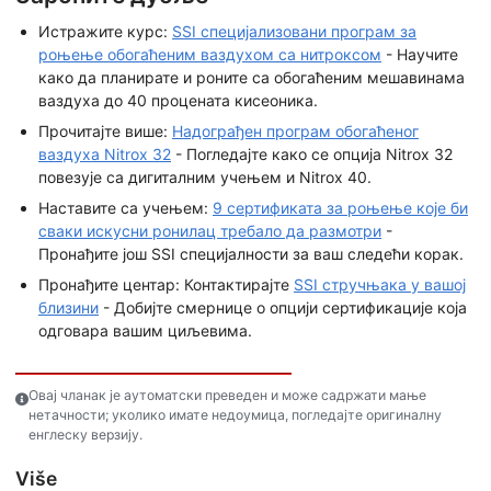
Истражите курс:
SSI специјализовани програм за
роњење обогаћеним ваздухом са нитроксом
- Научите
како да планирате и роните са обогаћеним мешавинама
ваздуха до 40 процената кисеоника.
Прочитајте више:
Надограђен програм обогаћеног
ваздуха Nitrox 32
- Погледајте како се опција Nitrox 32
повезује са дигиталним учењем и Nitrox 40.
Наставите са учењем:
9 сертификата за роњење које би
сваки искусни ронилац требало да размотри
-
Пронађите још SSI специјалности за ваш следећи корак.
Пронађите центар: Контактирајте
SSI стручњака у вашој
близини
- Добијте смернице о опцији сертификације која
одговара вашим циљевима.
Овај чланак је аутоматски преведен и може садржати мање
нетачности; уколико имате недоумица, погледајте оригиналну
енглеску верзију.
Više