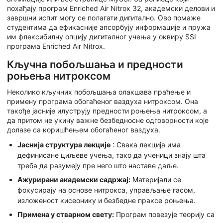
похађају програм Enriched Air Nitrox 32, академски делови и
завршни испит могу се полагати дигитално. Ово помаже
студентима да ефикасније апсорбују информације и пружа
им флексибилну опцију дигиталног учења у оквиру SSI
програма Enriched Air Nitrox.
Кључна побољшања и предности
роњења нитроксом
Неколико кључних побољшања олакшава праћење и
примену програма обогаћеног ваздуха нитроксом. Она
такође јасније илуструју предности роњења нитроксом, а
да притом не укину важне безбедносне одговорности које
долазе са коришћењем обогаћеног ваздуха.
Јаснија структура лекције
: Свака лекција има
дефинисане циљеве учења, тако да ученици знају шта
треба да разумеју пре него што наставе даље.
Ажурирани академски садржај:
Материјали се
фокусирају на основе нитрокса, управљање гасом,
изложеност кисеонику и безбедне праксе роњења.
Примена у стварном свету:
Програм повезује теорију са