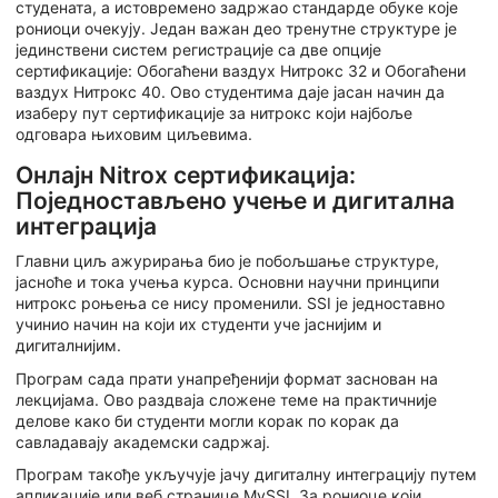
студената, а истовремено задржао стандарде обуке које
рониоци очекују. Један важан део тренутне структуре је
јединствени систем регистрације са две опције
сертификације: Обогаћени ваздух Нитрокс 32 и Обогаћени
ваздух Нитрокс 40. Ово студентима даје јасан начин да
изаберу пут сертификације за нитрокс који најбоље
одговара њиховим циљевима.
Онлајн Nitrox сертификација:
Поједностављено учење и дигитална
интеграција
Главни циљ ажурирања био је побољшање структуре,
јасноће и тока учења курса. Основни научни принципи
нитрокс роњења се нису променили. SSI је једноставно
учинио начин на који их студенти уче јаснијим и
дигиталнијим.
Програм сада прати унапређенији формат заснован на
лекцијама. Ово раздваја сложене теме на практичније
делове како би студенти могли корак по корак да
савладавају академски садржај.
Програм такође укључује јачу дигиталну интеграцију путем
апликације или веб странице MySSI. За рониоце који