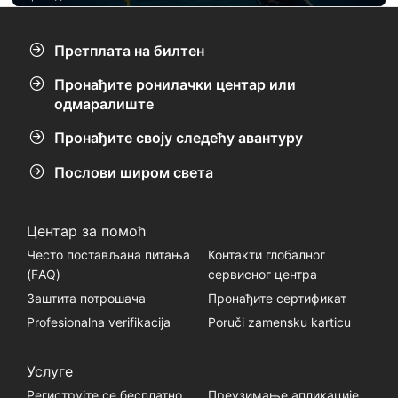
Претплата на билтен
Пронађите ронилачки центар или
одмаралиште
Пронађите своју следећу авантуру
Послови широм света
Центар за помоћ
Често постављана питања
Контакти глобалног
(FАQ)
сервисног центра
Заштита потрошача
Пронађите сертификат
Profesionalna verifikacija
Poruči zamensku karticu
Услуге
Региструјте се бесплатно
Преузимање апликације