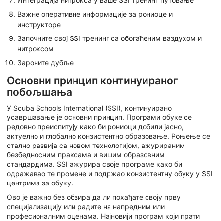
Интеграција нитрокса у ваше SSI тренинг путовање
Важне оперативне информације за рониоце и
инструкторе
Започните свој SSI тренинг са обогаћеним ваздухом и
нитроксом
Зароните дубље
Основни принцип континуираног
побољшања
У Scuba Schools International (SSI), континуирано
усавршавање је основни принцип. Програми обуке се
редовно преиспитују како би рониоци добили јасно,
актуелно и глобално конзистентно образовање. Роњење се
стално развија са новом технологијом, ажурираним
безбедносним праксама и вишим образовним
стандардима. SSI ажурира своје програме како би
одражавао те промене и подржао конзистентну обуку у SSI
центрима за обуку.
Ово је важно без обзира да ли похађате своју прву
специјализацију или радите на напредним или
професионалним оценама. Најновији програм који прати