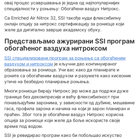
овај процес усавршавања је једна од најпопуларнијих
специјалности у роњењу: Обогаћени ваздух Нитрокс.
Са Enriched Air Nitrox 32, SSI такође нуди флексибилну
онлајн опцију за нитрокс сертификацију за рониоце који
желе да дигитално заврше академску обуку.
Представљамо ажурирани SSI програм
обогаћеног ваздуха нитроксом
SSI специјализовани програм за роњење са обогаћеним
ваздухом и нитроксом
је кључни део континуираног
образовања за рониоце. Учи вас како да планирате и
роните са обогаћеним ваздухом и разумете како кисеоник
утиче на безбедно планирање роњења.
Многи рониоци бирају Нитрокс јер може да подржи дуже
границе без декомпресије и већу флексибилност при
понављајућим заронима, у зависности од дубине, мешавине
гаса, профила зарона и начина на који је зарон планиран и
праћен. Због тога је обогаћени ваздух Нитрокс корисна
опција за рониоце који желе да боље искористе своје
време под водом.
SSI је ревидирао програм како би побољшао искуство