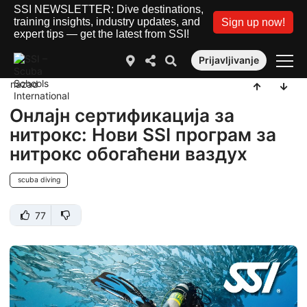
SSI NEWSLETTER: Dive destinations,
training insights, industry updates, and
Sign up now!
expert tips — get the latest from SSI!
Prijavljivanje
nazad
Онлајн сертификација за
нитрокс: Нови SSI програм за
нитрокс обогаћени ваздух
scuba diving
77