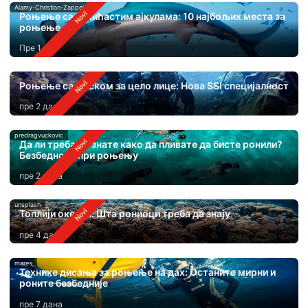
Alamy-Christian-Zappel
Роњење са чекићастим ајкулама: 10 најбољих места за
роњење
Пре 1 дан
Роњење са маском за цело лице: Нова SSI специјалност
пре 2 дана
predragvuckovic
Да ли треба да знате како да пливате да бисте ронили?
Безбедност при роњењу
пре 2 дана
unsplash
Топлији океани: Шта рониоци треба да знају
пре 4 дана
mares
Технике дисања за роњење на дах: Останите мирни и
роните безбедније
пре 7 дана