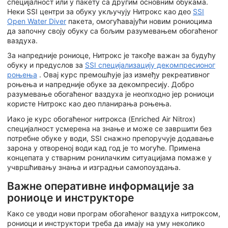
специјалност или у пакету са другим основним обукама.
Неки SSI центри за обуку укључују Нитрокс као део
SSI
Open Water Diver
пакета, омогућавајући новим рониоцима
да започну своју обуку са бољим разумевањем обогаћеног
ваздуха.
За напредније рониоце, Нитрокс је такође важан за будућу
обуку и предуслов за
SSI специјализацију декомпресионог
роњења
. Овај курс премошћује јаз између рекреативног
роњења и напредније обуке за декомпресију. Добро
разумевање обогаћеног ваздуха је неопходно јер рониоци
користе Нитрокс као део планирања роњења.
Иако је курс обогаћеног нитрокса (Enriched Air Nitrox)
специјалност усмерена на знање и може се завршити без
потребне обуке у води, SSI снажно препоручује додавање
зарона у отвореној води кад год је то могуће. Примена
концепата у стварним ронилачким ситуацијама помаже у
учвршћивању знања и изградњи самопоуздања.
Важне оперативне информације за
рониоце и инструкторе
Како се уводи нови програм обогаћеног ваздуха нитроксом,
рониоци и инструктори треба да имају на уму неколико