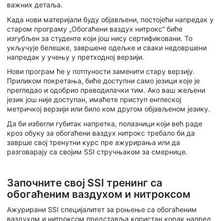
важних детаља.
Када нови материјали буду објављени, постојећи напредак у
старом програму „Обогаћени ваздух нитрокс“ биће
изгубљен за студенте који још нису сертификовани. То
укључује белешке, завршене одељке и сваки недовршени
напредак у учењу у претходној верзији.
Нови програм ће у потпуности заменити стару верзију.
Приликом покретања, биће доступни само језици које је
прегледао и одобрио преводилачки тим. Ако ваш жељени
језик још није доступан, имаћете приступ енглеској
метричкој верзији или било ком другом објављеном језику.
Да би избегли губитак напретка, полазници који већ раде
кроз обуку за обогаћени ваздух нитрокс требало би да
заврше свој тренутни курс пре ажурирања или да
разговарају са својим SSI стручњаком за смернице.
Започните свој SSI тренинг са
обогаћеним ваздухом и нитроксом
Ажурирани SSI специјалитет за роњење са обогаћеним
ваздухом и нитроксом представља користан корак напред