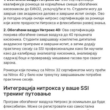
квалификује рониоце за коришћење смеша обогаћених
кисеоником до EAN32, укључујући и то. Студенти могу да
заврше све академске делове и завршни испит онлајн. Ово
је погодна опција онлајн нитрокс сертификације за рониоце
који желе предности Нитрокса и флексибилан развој знања.
2. Обогаћени ваздух Нитрокс 40:
Ова сертификација
покрива обогаћене смеше ваздуха до 40 процената
кисеоника. Студенти завршавају комплетне дигиталне
академске припреме и завршни испит, а затим додају
практичну сесију са SSI професионалцем како би научили
како да калибришу анализатор кисеоника, анализирају
садржај боце и проверавају мешавине гасова пре сваког
зарона.
Рониоци који почињу са Nitrox 32 сертификатом могу прећи
на Nitrox 40 у било ком тренутку завршавањем потребне
практичне сесије.
Интеграција нитрокса у ваше SSI
тренинг путовање
Програм обогаћеног ваздуха Нитрокс је осмишљен да буде
флексибилан. Може се регистровати као самостална