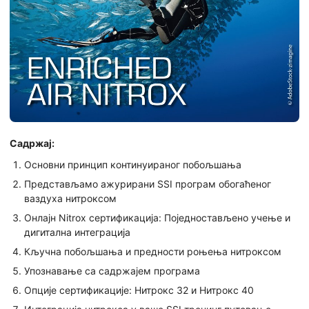
Садржај:
Основни принцип континуираног побољшања
Представљамо ажурирани SSI програм обогаћеног
ваздуха нитроксом
Онлајн Nitrox сертификација: Поједностављено учење и
дигитална интеграција
Кључна побољшања и предности роњења нитроксом
Упознавање са садржајем програма
Опције сертификације: Нитрокс 32 и Нитрокс 40