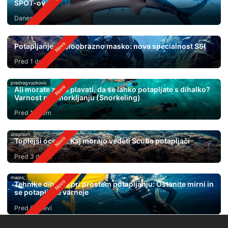
SPOT-ov
Danes
Potapljanje s celoobrazno masko: nova specialnost SSI
Pred 1 dnem
predragvuckovic
Ali morate znati plavati, da se lahko potapljate s dihalko?
Varnost pri Snorkljanju (Snorkeling)
Pred 1 dnem
unsplash
Toplejši oceani: Kaj morajo vedeti Scuba potapljači
Pred 3 dnevi
mares
Tehnike dihanja pri prostem potapljanju: Ostanite mirni in
se potapljajte varneje
Pred 6 dnevi