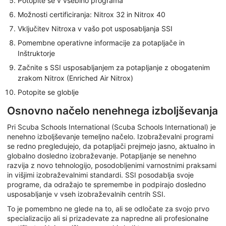
Potopite se v vsebino programa
Možnosti certificiranja: Nitrox 32 in Nitrox 40
Vključitev Nitroxa v vašo pot usposabljanja SSI
Pomembne operativne informacije za potapljače in
Inštruktorje
Začnite s SSI usposabljanjem za potapljanje z obogatenim
zrakom Nitrox (Enriched Air Nitrox)
Potopite se globlje
Osnovno načelo nenehnega izboljševanja
Pri Scuba Schools International (Scuba Schools International) je
nenehno izboljševanje temeljno načelo. Izobraževalni programi
se redno pregledujejo, da potapljači prejmejo jasno, aktualno in
globalno dosledno izobraževanje. Potapljanje se nenehno
razvija z novo tehnologijo, posodobljenimi varnostnimi praksami
in višjimi izobraževalnimi standardi. SSI posodablja svoje
programe, da odražajo te spremembe in podpirajo dosledno
usposabljanje v vseh izobraževalnih centrih SSI.
To je pomembno ne glede na to, ali se odločate za svojo prvo
specializacijo ali si prizadevate za napredne ali profesionalne