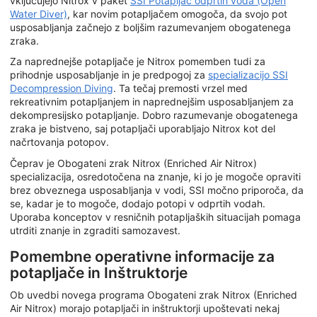
vključujejo Nitrox v paket
SSI Potapljač odprtih voda (Open
Water Diver)
, kar novim potapljačem omogoča, da svojo pot
usposabljanja začnejo z boljšim razumevanjem obogatenega
zraka.
Za naprednejše potapljače je Nitrox pomemben tudi za
prihodnje usposabljanje in je predpogoj za
specializacijo SSI
Decompression Diving
. Ta tečaj premosti vrzel med
rekreativnim potapljanjem in naprednejšim usposabljanjem za
dekompresijsko potapljanje. Dobro razumevanje obogatenega
zraka je bistveno, saj potapljači uporabljajo Nitrox kot del
načrtovanja potopov.
Čeprav je Obogateni zrak Nitrox (Enriched Air Nitrox)
specializacija, osredotočena na znanje, ki jo je mogoče opraviti
brez obveznega usposabljanja v vodi, SSI močno priporoča, da
se, kadar je to mogoče, dodajo potopi v odprtih vodah.
Uporaba konceptov v resničnih potapljaških situacijah pomaga
utrditi znanje in zgraditi samozavest.
Pomembne operativne informacije za
potapljače in Inštruktorje
Ob uvedbi novega programa Obogateni zrak Nitrox (Enriched
Air Nitrox) morajo potapljači in inštruktorji upoštevati nekaj