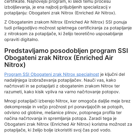
certifikate. Najnovejši program, ki sledi temu procesu
izboljševanja, je ena najbolj priljubljenih specializacij v
potapljanju: Obogateni zrak Nitrox (Enriched Air Nitrox).
Z Obogatenim zrakom Nitrox (Enriched Air Nitrox) SSI ponuja
tudi prilagodljivo možnost spletnega certificiranja za potapljanje
z nitroksom za potapljače, ki želijo teoretično usposabljanje
opraviti digitalno.
Predstavljamo posodobljen program SSI
Obogateni zrak Nitrox (Enriched Air
Nitrox)
Program SSI Obogateni zrak Nitrox specialnost
je ključni del
nadaljnjega izobraževanja potapljačev. Nauči vas, kako
načrtovati in se potapljati z obogatenim zrakom Nitrox ter
razumeti, kako kisik vpliva na varno načrtovanje potopov.
Mnogi potapljači izberejo Nitrox, ker omogoča daljše meje brez
dekompresije in večjo prožnost pri ponavljajočih se potopih,
odvisno od globine, mešanice plinov, potopnega profila ter
načina načrtovanja in spremljanja potopa. Zaradi tega je
Obogateni zrak Nitrox (Enriched Air Nitrox) koristna možnost za
potapljače, ki želijo bolje izkoristiti svoj čas pod vodo.