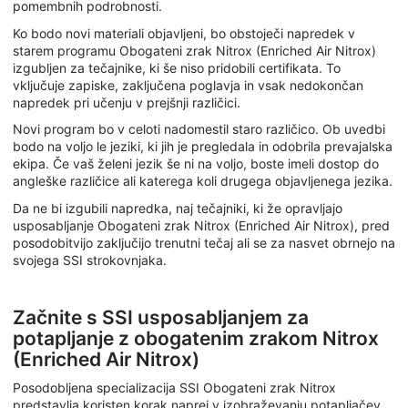
pomembnih podrobnosti.
Ko bodo novi materiali objavljeni, bo obstoječi napredek v
starem programu Obogateni zrak Nitrox (Enriched Air Nitrox)
izgubljen za tečajnike, ki še niso pridobili certifikata. To
vključuje zapiske, zaključena poglavja in vsak nedokončan
napredek pri učenju v prejšnji različici.
Novi program bo v celoti nadomestil staro različico. Ob uvedbi
bodo na voljo le jeziki, ki jih je pregledala in odobrila prevajalska
ekipa. Če vaš želeni jezik še ni na voljo, boste imeli dostop do
angleške različice ali katerega koli drugega objavljenega jezika.
Da ne bi izgubili napredka, naj tečajniki, ki že opravljajo
usposabljanje Obogateni zrak Nitrox (Enriched Air Nitrox), pred
posodobitvijo zaključijo trenutni tečaj ali se za nasvet obrnejo na
svojega SSI strokovnjaka.
Začnite s SSI usposabljanjem za
potapljanje z obogatenim zrakom Nitrox
(Enriched Air Nitrox)
Posodobljena specializacija SSI Obogateni zrak Nitrox
predstavlja koristen korak naprej v izobraževanju potapljačev.