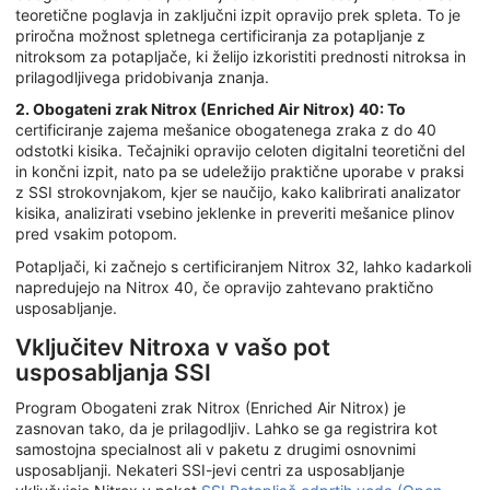
teoretične poglavja in zaključni izpit opravijo prek spleta. To je
priročna možnost spletnega certificiranja za potapljanje z
nitroksom za potapljače, ki želijo izkoristiti prednosti nitroksa in
prilagodljivega pridobivanja znanja.
2. Obogateni zrak Nitrox (Enriched Air Nitrox) 40: To
certificiranje zajema mešanice obogatenega zraka z do 40
odstotki kisika. Tečajniki opravijo celoten digitalni teoretični del
in končni izpit, nato pa se udeležijo praktične uporabe v praksi
z SSI strokovnjakom, kjer se naučijo, kako kalibrirati analizator
kisika, analizirati vsebino jeklenke in preveriti mešanice plinov
pred vsakim potopom.
Potapljači, ki začnejo s certificiranjem Nitrox 32, lahko kadarkoli
napredujejo na Nitrox 40, če opravijo zahtevano praktično
usposabljanje.
Vključitev Nitroxa v vašo pot
usposabljanja SSI
Program Obogateni zrak Nitrox (Enriched Air Nitrox) je
zasnovan tako, da je prilagodljiv. Lahko se ga registrira kot
samostojna specialnost ali v paketu z drugimi osnovnimi
usposabljanji. Nekateri SSI-jevi centri za usposabljanje