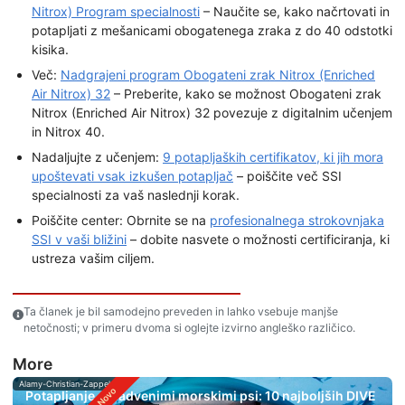
Nitrox) Program specialnosti
– Naučite se, kako načrtovati in
potapljati z mešanicami obogatenega zraka z do 40 odstotki
kisika.
Več:
Nadgrajeni program Obogateni zrak Nitrox (Enriched
Air Nitrox) 32
– Preberite, kako se možnost Obogateni zrak
Nitrox (Enriched Air Nitrox) 32 povezuje z digitalnim učenjem
in Nitrox 40.
Nadaljujte z učenjem:
9 potapljaških certifikatov, ki jih mora
upoštevati vsak izkušen potapljač
– poiščite več SSI
specialnosti za vaš naslednji korak.
Poiščite center: Obrnite se na
profesionalnega strokovnjaka
SSI v vaši bližini
– dobite nasvete o možnosti certificiranja, ki
ustreza vašim ciljem.
Ta članek je bil samodejno preveden in lahko vsebuje manjše
netočnosti; v primeru dvoma si oglejte izvirno angleško različico.
More
Alamy-Christian-Zappel
Potapljanje s kladvenimi morskimi psi: 10 najboljših DIVE