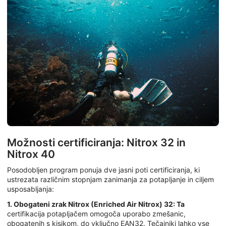
Možnosti certificiranja: Nitrox 32 in
Nitrox 40
Posodobljen program ponuja dve jasni poti certificiranja, ki
ustrezata različnim stopnjam zanimanja za potapljanje in ciljem
usposabljanja:
1. Obogateni zrak Nitrox (Enriched Air Nitrox) 32: Ta
certifikacija potapljačem omogoča uporabo zmešanic,
obogatenih s kisikom, do vključno EAN32. Tečajniki lahko vse