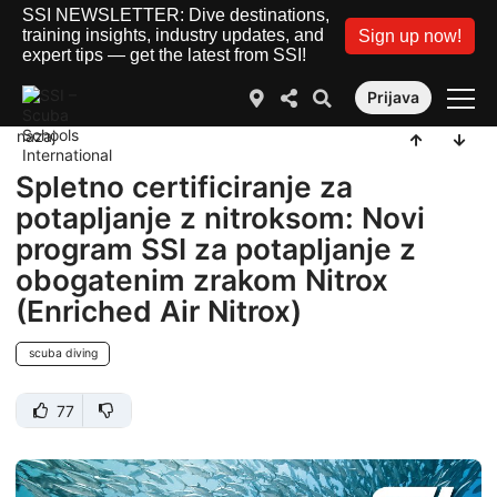
SSI NEWSLETTER: Dive destinations,
training insights, industry updates, and
Sign up now!
expert tips — get the latest from SSI!
Prijava
nazaj
Spletno certificiranje za
potapljanje z nitroksom: Novi
program SSI za potapljanje z
obogatenim zrakom Nitrox
(Enriched Air Nitrox)
scuba diving
77