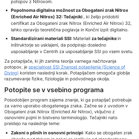
potopov z Nitroxom.
Popolnoma digitalna možnost za Obogateni zrak Nitrox
(Enriched Air Nitrox) 32: Tečajniki
, ki želijo pridobiti
certifikat za Obogateni zrak Nitrox (Enriched Air Nitrox) 32,
lahko opravijo teoretična poglavja in Končni izpit digitalno.
Standardizirani materiali SSI:
Materiali
za tečajnike
in
inštruktorje so usklajeni, da podpirajo dosledno
usposabljanje v Centrih za usposabljanje SSI po vsem svetu.
Za potapljače, ki jih zanima teorija varnega načrtovanja
potopov, je
specialnost SSI Znanost potapljanja (Science of
Diving)
koristen naslednji korak. Potapljačem omogoča globlje
razumevanje fizike, fiziologije in podvodnega okolja.
Potopite se v vsebino programa
Posodobljen program zajema znanje, ki ga potapljač potrebuje
za varno uporabo obogatenega zraka. Začne se z uvodom v
Obogateni zrak Nitrox (Enriched Air Nitrox), vključno z
osnovnimi pojmi in bistveno terminologijo. Tečajniki nato
preidejo na naslednje teme:
Zakoni o plinih in osnovni principi
: Kako se obogaten zrak