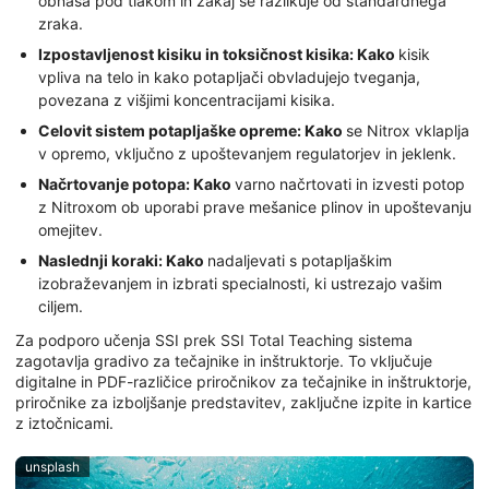
obnaša pod tlakom in zakaj se razlikuje od standardnega
zraka.
Izpostavljenost kisiku in toksičnost kisika: Kako
kisik
vpliva na telo in kako potapljači obvladujejo tveganja,
povezana z višjimi koncentracijami kisika.
Celovit sistem potapljaške opreme: Kako
se Nitrox vklaplja
v opremo, vključno z upoštevanjem regulatorjev in jeklenk.
Načrtovanje potopa: Kako
varno načrtovati in izvesti potop
z Nitroxom ob uporabi prave mešanice plinov in upoštevanju
omejitev.
Naslednji koraki: Kako
nadaljevati s potapljaškim
izobraževanjem in izbrati specialnosti, ki ustrezajo vašim
ciljem.
Za podporo učenja SSI prek SSI Total Teaching sistema
zagotavlja gradivo za tečajnike in inštruktorje. To vključuje
digitalne in PDF-različice priročnikov za tečajnike in inštruktorje,
priročnike za izboljšanje predstavitev, zaključne izpite in kartice
z iztočnicami.
unsplash