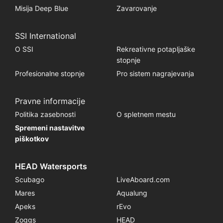
Misija Deep Blue
Zavarovanje
SSI International
O SSI
Rekreativne potapljaške
stopnje
Profesionalne stopnje
Pro sistem nagrajevanja
Pravne informacije
Politika zasebnosti
O spletnem mestu
Spremeni nastavitve
piškotkov
HEAD Watersports
Scubago
LiveAboard.com
Mares
Aqualung
Apeks
rEvo
Zoggs
HEAD