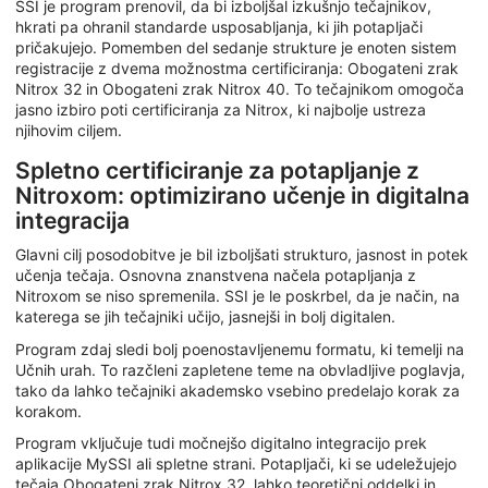
SSI je program prenovil, da bi izboljšal izkušnjo tečajnikov,
hkrati pa ohranil standarde usposabljanja, ki jih potapljači
pričakujejo. Pomemben del sedanje strukture je enoten sistem
registracije z dvema možnostma certificiranja: Obogateni zrak
Nitrox 32 in Obogateni zrak Nitrox 40. To tečajnikom omogoča
jasno izbiro poti certificiranja za Nitrox, ki najbolje ustreza
njihovim ciljem.
Spletno certificiranje za potapljanje z
Nitroxom: optimizirano učenje in digitalna
integracija
Glavni cilj posodobitve je bil izboljšati strukturo, jasnost in potek
učenja tečaja. Osnovna znanstvena načela potapljanja z
Nitroxom se niso spremenila. SSI je le poskrbel, da je način, na
katerega se jih tečajniki učijo, jasnejši in bolj digitalen.
Program zdaj sledi bolj poenostavljenemu formatu, ki temelji na
Učnih urah. To razčleni zapletene teme na obvladljive poglavja,
tako da lahko tečajniki akademsko vsebino predelajo korak za
korakom.
Program vključuje tudi močnejšo digitalno integracijo prek
aplikacije MySSI ali spletne strani. Potapljači, ki se udeležujejo
tečaja Obogateni zrak Nitrox 32, lahko teoretični oddelki in