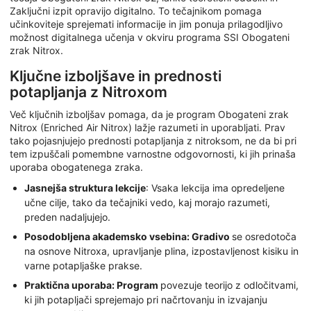
Zaključni izpit opravijo digitalno. To tečajnikom pomaga
učinkoviteje sprejemati informacije in jim ponuja prilagodljivo
možnost digitalnega učenja v okviru programa SSI Obogateni
zrak Nitrox.
Ključne izboljšave in prednosti
potapljanja z Nitroxom
Več ključnih izboljšav pomaga, da je program Obogateni zrak
Nitrox (Enriched Air Nitrox) lažje razumeti in uporabljati. Prav
tako pojasnjujejo prednosti potapljanja z nitroksom, ne da bi pri
tem izpuščali pomembne varnostne odgovornosti, ki jih prinaša
uporaba obogatenega zraka.
Jasnejša struktura lekcije
: Vsaka lekcija ima opredeljene
učne cilje, tako da tečajniki vedo, kaj morajo razumeti,
preden nadaljujejo.
Posodobljena akademsko vsebina: Gradivo
se osredotoča
na osnove Nitroxa, upravljanje plina, izpostavljenost kisiku in
varne potapljaške prakse.
Praktična uporaba: Program
povezuje teorijo z odločitvami,
ki jih potapljači sprejemajo pri načrtovanju in izvajanju