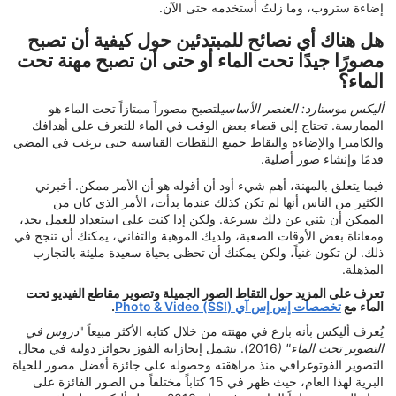
إضاءة ستروب، وما زلتُ أستخدمه حتى الآن.
هل هناك أي نصائح للمبتدئين حول كيفية أن تصبح
مصورًا جيدًا تحت الماء أو حتى أن تصبح مهنة تحت
الماء؟
أليكس موستارد: العنصر الأساسي
لتصبح مصوراً ممتازاً تحت الماء هو
الممارسة. تحتاج إلى قضاء بعض الوقت في الماء للتعرف على أهدافك
والكاميرا والإضاءة والتقاط جميع اللقطات القياسية حتى ترغب في المضي
قدمًا وإنشاء صور أصلية.
فيما يتعلق بالمهنة، أهم شيء أود أن أقوله هو أن الأمر ممكن. أخبرني
الكثير من الناس أنها لم تكن كذلك عندما بدأت، الأمر الذي كان من
الممكن أن يثني عن ذلك بسرعة. ولكن إذا كنت على استعداد للعمل بجد،
ومعاناة بعض الأوقات الصعبة، ولديك الموهبة والتفاني، يمكنك أن تنجح في
ذلك. لن تكون غنياً، ولكن يمكنك أن تحظى بحياة سعيدة مليئة بالتجارب
المذهلة.
تعرف على المزيد حول التقاط الصور الجميلة وتصوير مقاطع الفيديو تحت
الماء مع
تخصصات إس إس آي (SSI) Photo & Video
.
يُعرف أليكس بأنه بارع في مهنته من خلال كتابه الأكثر مبيعاً "
دروس في
التصوير تحت الماء" (
2016). تشمل إنجازاته الفوز بجوائز دولية في مجال
التصوير الفوتوغرافي منذ مراهقته وحصوله على جائزة أفضل مصور للحياة
البرية لهذا العام، حيث ظهر في 15 كتاباً مختلفاً من الصور الفائزة على