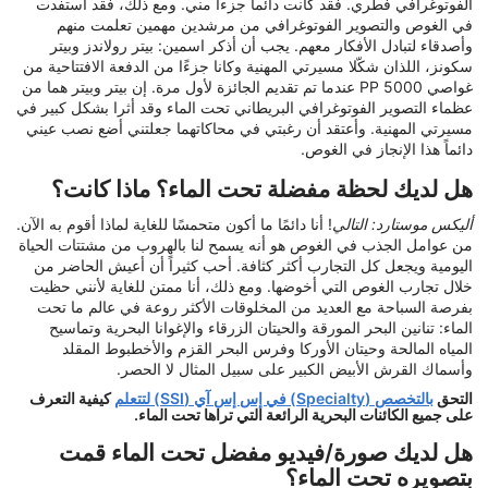
الفوتوغرافي فطري. فقد كانت دائماً جزءاً مني. ومع ذلك، فقد استفدت
في الغوص والتصوير الفوتوغرافي من مرشدين مهمين تعلمت منهم
وأصدقاء لتبادل الأفكار معهم. يجب أن أذكر اسمين: بيتر رولاندز وبيتر
سكونز، اللذان شكّلا مسيرتي المهنية وكانا جزءًا من الدفعة الافتتاحية من
غواصي PP 5000 عندما تم تقديم الجائزة لأول مرة. إن بيتر وبيتر هما من
عظماء التصوير الفوتوغرافي البريطاني تحت الماء وقد أثرا بشكل كبير في
مسيرتي المهنية. وأعتقد أن رغبتي في محاكاتهما جعلتني أضع نصب عيني
دائماً هذا الإنجاز في الغوص.
هل لديك لحظة مفضلة تحت الماء؟ ماذا كانت؟
أليكس موستارد: التالي
! أنا دائمًا ما أكون متحمسًا للغاية لماذا أقوم به الآن.
من عوامل الجذب في الغوص هو أنه يسمح لنا بالهروب من مشتتات الحياة
اليومية ويجعل كل التجارب أكثر كثافة. أحب كثيراً أن أعيش الحاضر من
خلال تجارب الغوص التي أخوضها. ومع ذلك، أنا ممتن للغاية لأنني حظيت
بفرصة السباحة مع العديد من المخلوقات الأكثر روعة في عالم ما تحت
الماء: تنانين البحر المورقة والحيتان الزرقاء والإغوانا البحرية وتماسيح
المياه المالحة وحيتان الأوركا وفرس البحر القزم والأخطبوط المقلد
وأسماك القرش الأبيض الكبير على سبيل المثال لا الحصر.
التحق
بالتخصص (Specialty) في إس إس آي (SSI) لتتعلم
كيفية التعرف
على جميع الكائنات البحرية الرائعة التي تراها تحت الماء.
هل لديك صورة/فيديو مفضل تحت الماء قمت
بتصويره تحت الماء؟