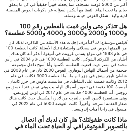
أكثر من 5000 غوصة مسجلة، مما يجعله خبيراً حقيقياً في كل ما يتعلق
بعالم ما تحت الماء. التقينا مع أليكس لسؤاله عن ذكريات الغوص المفضلة
لديه وكيف شكل الغوص حياته وعمله.
هل تتذكر متى وأين قمت بالغطس رقم 100
و1000 و2000 و3000 و4000 و5000 غطسة؟
أليكس موستارد: لم أكن
أعرف إجابات هذه الأسئلة من الذاكرة، لذلك كان
من الممتع الغوص في سجلاتي واستعادة تلك الأسئلة. كانت الغطسة 100
في عام 1993 في موقع يسمى غرونت في أنتيغوا. أتذكر أنه كان هناك
أطنان من الكركند الشوكي. كانت الغطسة 1000 في عام 2004 في رأس
محمد في مصر حيث قضيت الغطسة بأكملها وأنا أسبح داخل مجموعة
ضخمة من أسماك النهاش البوهاري. الغوص 2000 كان في عام 2008 في
شاطئ تايجر بيتش في جزر البهاما. أما الغطسة 3000 فكانت في عام
2012 وكانت غطسة على الشاطئ في سانسيت هاوس في جزر كايمان.
أمضيتُ 100 دقيقة في تصوير أسماك الهامليت وهي تبيض عند الغسق مع
زوجتي. أما الغطسة 4000 فكانت في عام 2017 في لوس إيزولتس،
وهي مستعمرة لأسود البحر بالقرب من لاباز، المكسيك حيث كانت هناك
صغار الفقمة المرحة. وأخيراً، كانت الغوصة 5000 في عام 2022 في
ميسول في راجا أمبات إندونيسيا.
ماذا كانت طفولتك؟ هل كان لديك أي اتصال
بالتصوير الفوتوغرافي أو الحياة تحت الماء في