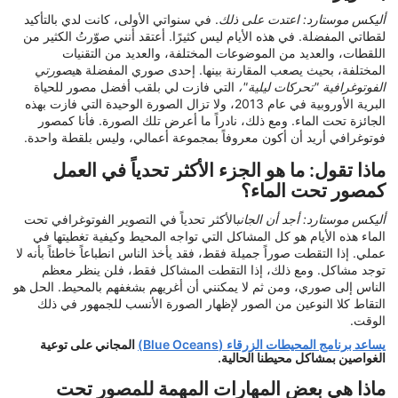
أليكس موستارد: اعتدت على ذلك
. في سنواتي الأولى، كانت لدي بالتأكيد
لقطاتي المفضلة. في هذه الأيام ليس كثيرًا. أعتقد أنني صوّرتُ الكثير من
اللقطات، والعديد من الموضوعات المختلفة، والعديد من التقنيات
المختلفة، بحيث يصعب المقارنة بينها. إحدى صوري المفضلة هي
صورتي
الفوتوغرافية "تحركات ليلية"،
التي فازت لي بلقب أفضل مصور للحياة
البرية الأوروبية في عام 2013، ولا تزال الصورة الوحيدة التي فازت بهذه
الجائزة تحت الماء. ومع ذلك، نادراً ما أعرض تلك الصورة. فأنا كمصور
فوتوغرافي أريد أن أكون معروفاً بمجموعة أعمالي، وليس بلقطة واحدة.
ماذا تقول: ما هو الجزء الأكثر تحدياً في العمل
كمصور تحت الماء؟
أليكس موستارد: أجد أن الجانب
الأكثر تحدياً في التصوير الفوتوغرافي تحت
الماء هذه الأيام هو كل المشاكل التي تواجه المحيط وكيفية تغطيتها في
عملي. إذا التقطت صوراً جميلة فقط، فقد يأخذ الناس انطباعاً خاطئاً بأنه لا
توجد مشاكل. ومع ذلك، إذا التقطت المشاكل فقط، فلن ينظر معظم
الناس إلى صوري، ومن ثم لا يمكنني أن أغريهم بشغفهم بالمحيط. الحل هو
التقاط كلا النوعين من الصور لإظهار الصورة الأنسب للجمهور في ذلك
الوقت.
يساعد برنامج المحيطات الزرقاء (Blue Oceans)
المجاني على توعية
الغواصين بمشاكل محيطنا الحالية.
ماذا هي بعض المهارات المهمة للمصور تحت