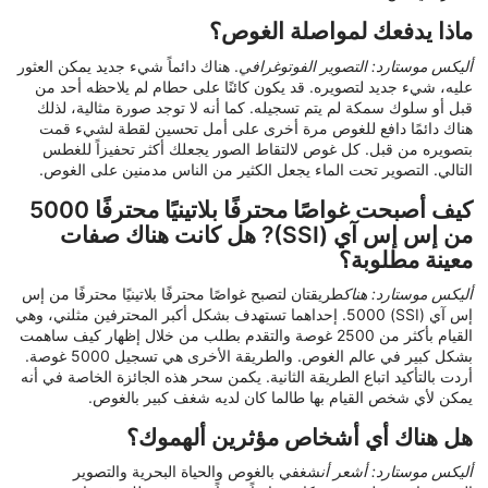
ماذا يدفعك لمواصلة الغوص؟
أليكس موستارد: التصوير الفوتوغرافي
. هناك دائماً شيء جديد يمكن العثور
عليه، شيء جديد لتصويره. قد يكون كائنًا على حطام لم يلاحظه أحد من
قبل أو سلوك سمكة لم يتم تسجيله. كما أنه لا توجد صورة مثالية، لذلك
هناك دائمًا دافع للغوص مرة أخرى على أمل تحسين لقطة لشيء قمت
بتصويره من قبل. كل غوص لالتقاط الصور يجعلك أكثر تحفيزاً للغطس
التالي. التصوير تحت الماء يجعل الكثير من الناس مدمنين على الغوص.
كيف أصبحت غواصًا محترفًا بلاتينيًا محترفًا 5000
من إس إس آي (SSI)? هل كانت هناك صفات
معينة مطلوبة؟
أليكس موستارد: هناك
طريقتان لتصبح غواصًا محترفًا بلاتينيًا محترفًا من إس
إس آي (SSI) 5000. إحداهما تستهدف بشكل أكبر المحترفين مثلني، وهي
القيام بأكثر من 2500 غوصة والتقدم بطلب من خلال إظهار كيف ساهمت
بشكل كبير في عالم الغوص. والطريقة الأخرى هي تسجيل 5000 غوصة.
أردت بالتأكيد اتباع الطريقة الثانية. يكمن سحر هذه الجائزة الخاصة في أنه
يمكن لأي شخص القيام بها طالما كان لديه شغف كبير بالغوص.
هل هناك أي أشخاص مؤثرين ألهموك؟
أليكس موستارد: أشعر أن
شغفي بالغوص والحياة البحرية والتصوير