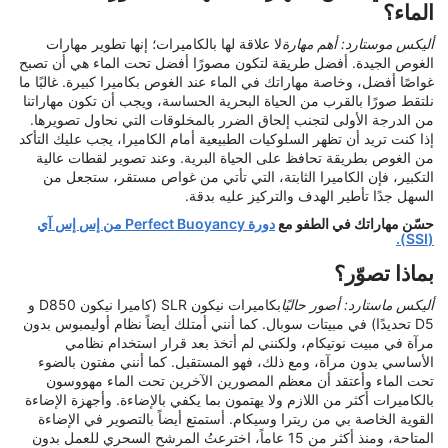
الماء؟
أليكس موستارد: أهم مهارة
لا علاقة لها بالكاميرات؛ إنها تطوير مهارات
الغوص الجيدة. أفضل طريقة لتكون مصورًا أفضل تحت الماء هي أن تصبح
غواصًا أفضل، وخاصة مهاراتك في الماء عند الغوص بكاميرا كبيرة. غالبًا ما
نلتقط صورًا بالقرب من الحياة البحرية الحساسة، ويجب أن تكون مهاراتنا
من الدرجة الأولى لتجنب إلحاق الضرر بالمخلوقات التي نحاول تصويرها.
إذا كنت تريد أن تظهر السلوكيات الطبيعية أمام الكاميرا، يجب عليك التأكد
من الغوص بطريقة تحافظ على الحياة البرية. وعند تصوير لقطات عالية
التكبير، فإن الكاميرا الثابتة، التي تأتي من غواص مستقر، ستجعل من
السهل جدًا تأطير الهدف والتركيز عليه بدقة.
حسّن مهاراتك في الطفو مع
دورة Perfect Buoyancy من إس إس آي
(SSI).
بماذا تصوّر؟
أليكس ماستارد: أصور حاليًا
بكاميرات نيكون SLR (كاميرا نيكون D850 و
D5 تحديدًا) في مبيتات سوبال. كما أنني أمتلك أيضاً نظام أوليمبوس بدون
مرآة في مبيت نوتيكام، ولكنني لم أتخذ بعد قرار استخدام نظامي
الأساسي بدون مرآة، ومع ذلك، فهو المستقبل. كما أنني مفتون بالضوء
تحت الماء وأعتقد أن معظم المصورين الآخرين تحت الماء مهووسون
بالكاميرات أكثر من اللازم ولا يهتمون بما يكفي بالإضاءة. وأجهزة الإضاءة
القوية الخاصة بي من ريترا وسيكام. أستمتع أيضاً بالتصوير في الإضاءة
المتاحة، ومنذ أكثر من 15 عاماً، اخترعتُ المرشح السحري للعمل بدون