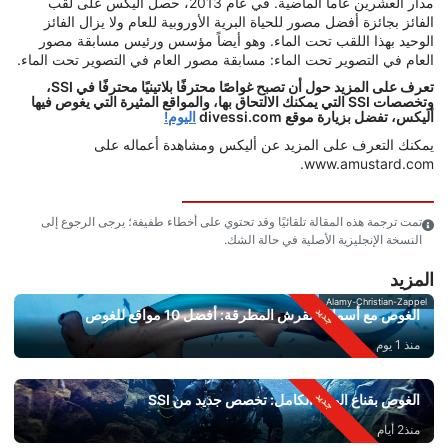
مدار العشرين عاماً الماضية. في عام 2013، حصل أليكس على لقب
الفائز بجائزة أفضل مصور للحياة البرية الأوروبية للعام ولا يزال الفائز
الوحيد بهذا اللقب تحت الماء. وهو أيضاً مؤسس ورئيس مسابقة مصور
العام في التصوير تحت الماء: مسابقة مصور العام في التصوير تحت الماء.
تعرف على المزيد حول أن تصبح غواصًا محترفًا بلاتينيًا محترفًا في SSI،
وتخصصات SSI التي يمكنك الالتحاق بها، والمواقع المثيرة التي يغوص فيها
أليكس، تفضل بزيارة موقع divessi.com
اليوم!
يمكنك التعرف على المزيد عن أليكس ومشاهدة أعماله على
www.amustard.com.
تمت ترجمة هذه المقالة تلقائيًا وقد تحتوي على أخطاء طفيفة؛ يرجى الرجوع إلى
النسخة الإنجليزية الأصلية في حالة الشك.
المزيد
Alamy-Christian-Zappel
الغوص مع أسماك القرش المطرقة: أفضل 10 مواقع للغوص
منذ 1 يوم
الغوص بقناع الوجه الكامل: تخصص جديد من SSI
منذ2 أيام