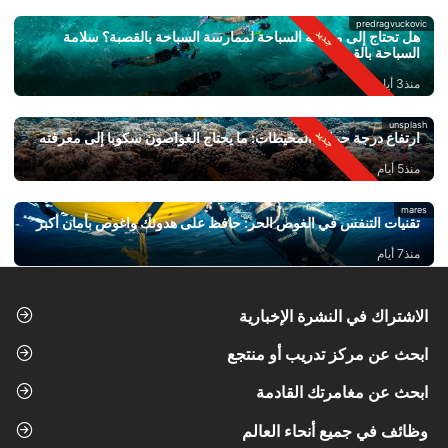
predragvuckovic
هل تحتاج إلى معرفة السباحة لممارسة السباحة بالقصبة؟ سلامة
السباحة بالقصبة
منذ3 أيام
unsplash
ارتفاع درجة حرارة المحيطات: ما يحتاج الغواصون سكوبا إلى معرفته
منذ5 أيام
mares
تقنيات التنفس في الغوص الحر: حافظ على هدوئك واغوص بأمان أكبر
منذ7 أيام
الاشتراك في النشرة الإخبارية
ابحث عن مركز تدريب أو منتجع
ابحث عن مغامرتك القادمة
وظائف في جميع أنحاء العالم