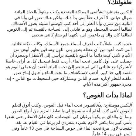
طفولتك؟
أليكس ماستارد: نشأت
في المملكة المتحدة وكنت مفتوناً بالحياة المائية
طوال حياتي. لا أعرف حقاً متى بدأ ذلك، ولكن هناك صور لي وأنا في
الثانية من عمري وأنا أنظر إلى أحد كتب كوستو المليئة بصور الأسماك.
لطالما أحببت المحيط، وهو ما قادني إلى السباحة بالقصبة ثم إلى الغوص.
لطالما كان والداي داعمين لي، لكنهما لم يشاركانني شغفي.
عندما كنت طفلاً، كنت أعرف أسماء جميع الأسماك، وكانت نكتة عائلية
أنني كنت أعود من أي عطلة بظهر بني اللون وساقين بظهر أبيض من
الأمام لأنني كنت دائماً ما أسبح بالقصبة برأسي إلى الأسفل! وبمجرد أن
حصلت على أول كاميرا تحت الماء، أردت فقط تسجيل كل ما أراه، خاصةً
لأشاركها مع عائلتي التي لم تنضم إليّ تحت الماء. أعتقد أن عملي اليوم هو
نفسه إلى حد كبير. أذهب لاستكشاف ما تحت الماء وأحاول إنتاج صور
ملفتة للنظر لإثارة اهتمام الناس ومشاركة حبي للمحيطات مع الناس - إنه
مجرد جمهور أكبر هذه الأيام.
لماذا بدأت الغوص؟
أليكس موستارد: بدأت
التصوير تحت الماء قبل الغوص، وكنت أتوق لتعلم
الغوص لأنني كنت أعلم أنه سيسمح لي بالتقاط المزيد من أنواع الصور.
وبما أن والداي لم يكونا يرغبان في الغوصات، كان عليّ الانتظار حتى شعرا
بأنني كبير بما يكفي لأقوم بشيء بمفردي لم يرغبا في القيام به. لقد
تنفست لأول مرة تحت الماء في حوض السباحة في سن 13 عاماً وفي
البحر في سن 14 عاماً.