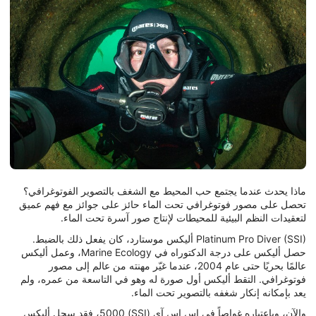
ماذا يحدث عندما يجتمع حب المحيط مع الشغف بالتصوير الفوتوغرافي؟
تحصل على مصور فوتوغرافي تحت الماء حائز على جوائز مع فهم عميق
لتعقيدات النظم البيئية للمحيطات لإنتاج صور آسرة تحت الماء.
Platinum Pro Diver (SSI) أليكس موستارد، كان يفعل ذلك بالضبط.
حصل أليكس على درجة الدكتوراه في Marine Ecology، وعمل أليكس
عالمًا بحريًا حتى عام 2004، عندما غيّر مهنته من عالم إلى مصور
فوتوغرافي. التقط أليكس أول صورة له وهو في التاسعة من عمره، ولم
يعد بإمكانه إنكار شغفه بالتصوير تحت الماء.
والآن، وباعتباره غواصاً في إس إس آي (SSI) 5000، فقد سجل أليكس