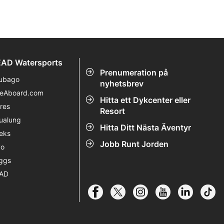
havsaktiviteter för alla åldrar.
AD Watersports
Prenumeration på
ubago
nyhetsbrev
veAboard.com
Hitta ett Dykcenter eller
res
Resort
ualung
Hitta Ditt Nästa Äventyr
eks
Jobb Runt Jorden
vo
ggs
AD