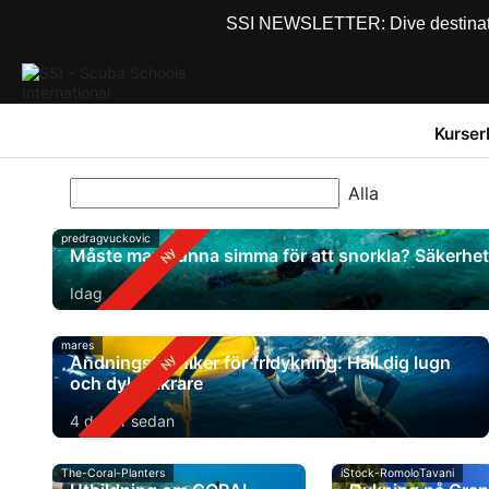
SSI NEWSLETTER: Dive destinations
Kurser
predragvuckovic
Måste man kunna simma för att snorkla? Säkerhet 
Idag
mares
Andningstekniker för fridykning: Håll dig lugn
och dyk säkrare
4 dagar sedan
The-Coral-Planters
iStock-RomoloTavani