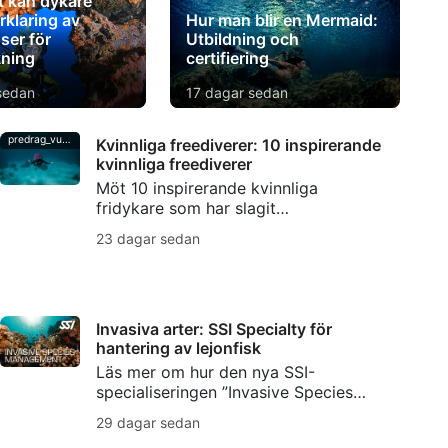
t kan dykare
rklaring av
Hur man blir en Mermaid:
ser för
Utbildning och
kning
certifiering
sedan
17 dagar sedan
predrag_vuckovic
Kvinnliga freediverer: 10 inspirerande
kvinnliga freediverer
Möt 10 inspirerande kvinnliga
fridykare som har slagit
fridykningsrekord, bidragit till
23 dagar sedan
bevarandet av haven, skapat
undervattenskonst och hållit
traditionerna inom fridykning vid liv.
Invasiva arter: SSI Specialty för
hantering av lejonfisk
Läs mer om hur den nya SSI-
specialiseringen ”Invasive Species
Management” hjälper dykare att
29 dagar sedan
förstå invasiva arter, hantera lejonfisk