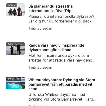
världsberömda dyk med tjurhajar.
mares
Så planerar du stressfria
internationella Dive Trips
Planerar du internationella dykresor?
Lär dig hur du förbereder dig, packar,
väljer resmål, hanterar logistiken och
1 månad sedan
undviker vanliga misstag för en
stressfri dykresa.
Adam-Moore
Rädda våra hav: 5 inspirerande
dykare som gör skillnad
Möt fem inspirerande dykare som
arbetar för att rädda våra hav genom
berättande, marin bevarande,
1 månad sedan
fridykning, havsskydd och SSI Blue
Oceans-initiativet.
istock-4fr
Whitsundayöarna: Dykning vid Stora
barriärrevet från ett paradis med vit
sand
Utforska Whitsundayöarna med
dykning vid Stora Barriärrevet, Hardy
Reef, SS Yongala, det marina livet,