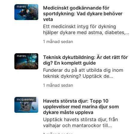
undervattensfotografering.
mares
Medicinskt godkännande för
sportdykning: Vad dykare behöver
veta
Ett medicinskt intyg för dykning
hjälper dykare med astma, diabetes,
högt blodtryck eller andra befintliga
1 månad sedan
sjukdomar att planera säkrare dyk.
mares
Teknisk dykutbildning: Är det rätt för
dig? En komplett guide
Funderar du på att utbilda dig inom
teknisk dykning? Upptäck de
färdigheter, den utrustning och de
1 månad sedan
säkerhetsgrunder du behöver, samt
hur SSI:s Extended Range-utbildning
hjälper dig att komma igång.
mcqueeney
Havets största djur: Topp 10
upplevelser med marina djur som
dykare måste uppleva
Upptäck havets största djur, från
valhajar och mantarockor till
tigerhajar och kaskeloter, med tips