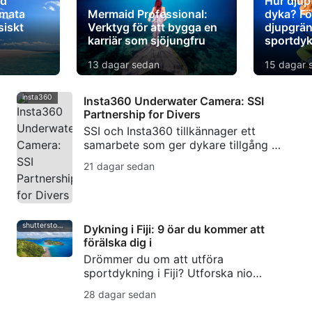
nd
Hur djup
imata
Mermaid Professional:
dyka? Fö
ssiskt
Verktyg för att bygga en
djupgrän
karriär som sjöjungfru
sportdy
13 dagar sedan
15 dagar 
insta360
Insta360 Underwater Camera: SSI
Partnership for Divers
SSI och Insta360 tillkännager ett
samarbete som ger dykare tillgång till
Insta360:s undervattenskamerateknik,
21 dagar sedan
workshops, kampanjer för kreatörer
samt utbildning i Photo & Video.
shutterstock-bell-davey-photography
Dykning i Fiji: 9 öar du kommer att
förälska dig i
Drömmer du om att utföra
sportdykning i Fiji? Utforska nio
oförglömliga öar, från Taveunis mjuka
28 dagar sedan
korallträdgårdar till Beqas