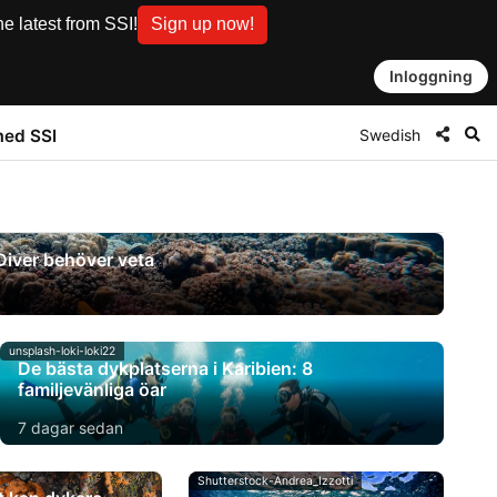
e latest from SSI!
Sign up now!
Inloggning
Swedish
med SSI
Diver behöver veta
unsplash-loki-loki22
De bästa dykplatserna i Karibien: 8
familjevänliga öar
7 dagar sedan
Shutterstock-Andrea_Izzotti