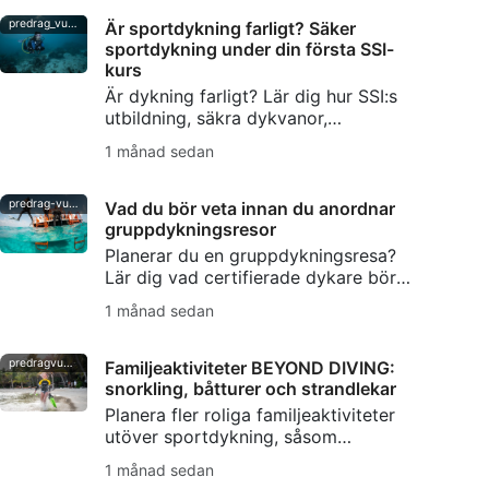
på ett ansvarsfullt sätt och skydda
lokala ekosystem.
predrag_vuckovic
Är sportdykning farligt? Säker
sportdykning under din första SSI-
kurs
Är dykning farligt? Lär dig hur SSI:s
utbildning, säkra dykvanor,
kompiskontroller och DiveAssure-
1 månad sedan
försäkring hjälper nya dykare att
känna sig väl förberedda.
predrag-vuckovic
Vad du bör veta innan du anordnar
gruppdykningsresor
Planerar du en gruppdykningsresa?
Lär dig vad certifierade dykare bör
tänka på – från färdighetsnivåer och
1 månad sedan
logistik till säkerhetsplanering och
kommunikation.
predragvuckovic
Familjeaktiviteter BEYOND DIVING:
snorkling, båtturer och strandlekar
Planera fler roliga familjeaktiviteter
utöver sportdykning, såsom
snorkling, båtturer, strandlekar,
1 månad sedan
paddling, naturvandringar och säkra