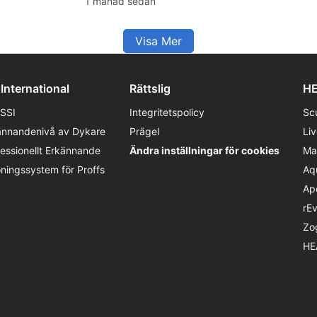
1 månad sedan
dykförhållandena och SSI-kurser för
din Australienresa.
Visa Mer
 International
Rättslig
HE
SSI
Integritetspolicy
Sc
ännandenivå av Dykare
Prägel
Li
fessionellt Erkännande
Ändra inställningar för cookies
Ma
öningssystem för Proffs
Aq
Ap
rE
Zo
HE