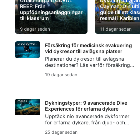
Utbildning om CORAL
Dykning på Gra
REEF: Från
Cayman: Din ult
uppfödningsanläggningar
guide till ett kla
till klassrum
resmål i Karibien
9 dagar sedan
11 dagar sedan
predrag-vuckovic
Försäkring för medicinsk evakuering
vid dykresor till avlägsna platser
Planerar du dykresor till avlägsna
destinationer? Läs varför försäkring
för medicinsk evakuering är viktig för
19 dagar sedan
dykare, från tryckfallssjuka till stöd
vid evakuering.
mares
Dykningstyper: 9 avancerade Dive
Experiences för erfarna dykare
Upptäck nio avancerade dykformer
för erfarna dykare, från djup- och
vrakdykning till grott-, ström-, natt-,
25 dagar sedan
is- och rebreatherdykning samt