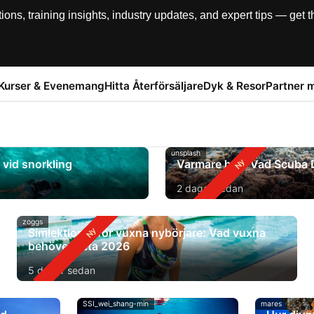
, training insights, industry updates, and expert tips — get th
Kurser & Evenemang
Hitta Återförsäljare
Dyk & Resor
Partner 
unsplash
vid snorkling
Varmare hav: Vad Scuba 
2 dagar sedan
zoggs
Simlektioner för vuxna nybörjare: Vad vuxna
behöver veta 2026
5 dagar sedan
SSI_wei_shang-min
mares