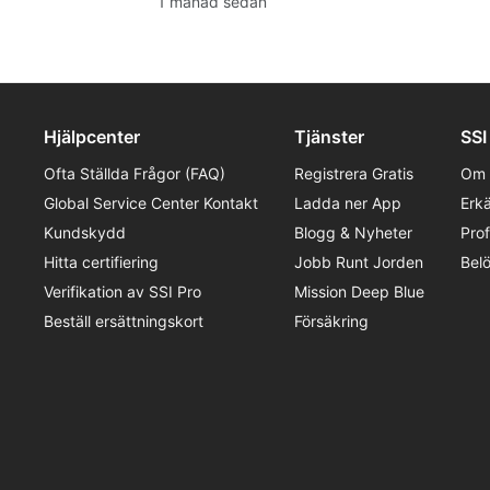
1 månad sedan
för säkra och respektfulla upplevelser
av det marina livet.
Hjälpcenter
Tjänster
SSI
Ofta Ställda Frågor (FAQ)
Registrera Gratis
Om 
Global Service Center Kontakt
Ladda ner App
Erk
Kundskydd
Blogg & Nyheter
Pro
Hitta certifiering
Jobb Runt Jorden
Bel
Verifikation av SSI Pro
Mission Deep Blue
Beställ ersättningskort
Försäkring