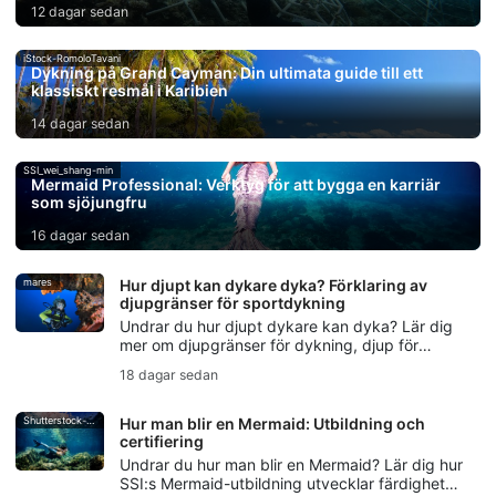
12 dagar sedan
iStock-RomoloTavani
Dykning på Grand Cayman: Din ultimata guide till ett
klassiskt resmål i Karibien
14 dagar sedan
SSI_wei_shang-min
Mermaid Professional: Verktyg för att bygga en karriär
som sjöjungfru
16 dagar sedan
mares
Hur djupt kan dykare dyka? Förklaring av
djupgränser för sportdykning
Undrar du hur djupt dykare kan dyka? Lär dig
mer om djupgränser för dykning, djup för
fritidsdykning, djupgränser för nybörjare och
18 dagar sedan
när teknisk dykning börjar.
Shutterstock-Andrea_Izzotti
Hur man blir en Mermaid: Utbildning och
certifiering
Undrar du hur man blir en Mermaid? Lär dig hur
SSI:s Mermaid-utbildning utvecklar färdigheter