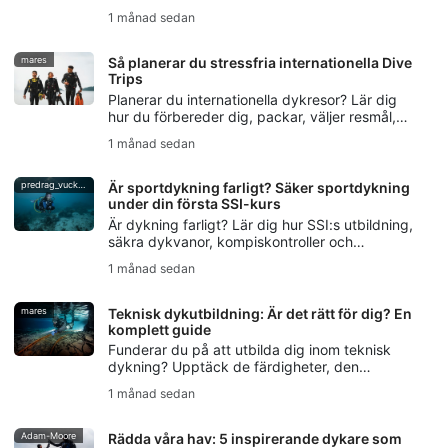
andra befintliga sjukdomar att planera säkrare
1 månad sedan
dyk.
mares
Så planerar du stressfria internationella Dive
Trips
Planerar du internationella dykresor? Lär dig
hur du förbereder dig, packar, väljer resmål,
hanterar logistiken och undviker vanliga
1 månad sedan
misstag för en stressfri dykresa.
predrag_vuckovic
Är sportdykning farligt? Säker sportdykning
under din första SSI-kurs
Är dykning farligt? Lär dig hur SSI:s utbildning,
säkra dykvanor, kompiskontroller och
DiveAssure-försäkring hjälper nya dykare att
1 månad sedan
känna sig väl förberedda.
mares
Teknisk dykutbildning: Är det rätt för dig? En
komplett guide
Funderar du på att utbilda dig inom teknisk
dykning? Upptäck de färdigheter, den
utrustning och de säkerhetsgrunder du
1 månad sedan
behöver, samt hur SSI:s Extended Range-
utbildning hjälper dig att komma igång.
Adam-Moore
Rädda våra hav: 5 inspirerande dykare som