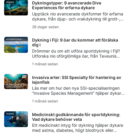
mares
Dykningstyper: 9 avancerade Dive
Experiences för erfarna dykare
Upptäck nio avancerade dykformer för erfarna
dykare, från djup- och vrakdykning till grott-,
ström-, natt-, is- och rebreatherdykning samt
28 dagar sedan
undervattensfotografering.
shutterstock-bell-davey-photography
Dykning i Fiji: 9 öar du kommer att förälska
dig i
Drömmer du om att utföra sportdykning i Fiji?
Utforska nio oförglömliga öar, från Taveunis
mjuka korallträdgårdar till Beqas
1 månad sedan
världsberömda dyk med tjurhajar.
Invasiva arter: SSI Specialty för hantering av
lejonfisk
Läs mer om hur den nya SSI-specialiseringen
”Invasive Species Management” hjälper dykare
att förstå invasiva arter, hantera lejonfisk på ett
1 månad sedan
ansvarsfullt sätt och skydda lokala ekosystem.
mares
Medicinskt godkännande för sportdykning:
Vad dykare behöver veta
Ett medicinskt intyg för dykning hjälper dykare
med astma, diabetes, högt blodtryck eller