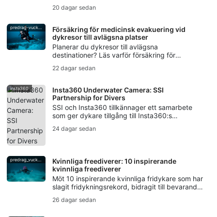
i att använda svans, andningskontroll, säkerhet
20 dagar sedan
och certifiering som Mermaid.
predrag-vuckovic
Försäkring för medicinsk evakuering vid
dykresor till avlägsna platser
Planerar du dykresor till avlägsna
destinationer? Läs varför försäkring för
medicinsk evakuering är viktig för dykare, från
22 dagar sedan
tryckfallssjuka till stöd vid evakuering.
insta360
Insta360 Underwater Camera: SSI
Partnership for Divers
SSI och Insta360 tillkännager ett samarbete
som ger dykare tillgång till Insta360:s
undervattenskamerateknik, workshops,
24 dagar sedan
kampanjer för kreatörer samt utbildning i Photo
& Video.
predrag_vuckovic
Kvinnliga freediverer: 10 inspirerande
kvinnliga freediverer
Möt 10 inspirerande kvinnliga fridykare som har
slagit fridykningsrekord, bidragit till bevarandet
av haven, skapat undervattenskonst och hållit
26 dagar sedan
traditionerna inom fridykning vid liv.