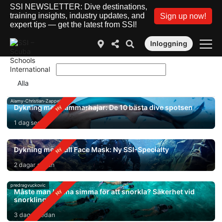
SSI NEWSLETTER: Dive destinations,
training insights, industry updates, and
Sign up now!
expert tips — get the latest from SSI!
Inloggning
Alamy-Christian-Zappel
Dykning med hammarhajar: De 10 bästa dive spotsen
1 dag sedan
Dykning med Full Face Mask: Ny SSI-Specialty
2 dagar sedan
predragvuckovic
Måste man kunna simma för att snorkla? Säkerhet vid
snorkling
3 dagar sedan