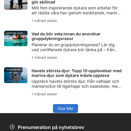
gör skillnad
Möt fem inspirerande dykare som arbetar för
att rädda våra hav genom berättande, marin
bevarande, fridykning, havsskydd och SSI Blue
1 månad sedan
Oceans-initiativet.
predrag-vuckovic
Vad du bör veta innan du anordnar
gruppdykningsresor
Planerar du en gruppdykningsresa? Lär dig
vad certifierade dykare bör tänka på – från
färdighetsnivåer och logistik till
1 månad sedan
säkerhetsplanering och kommunikation.
mcqueeney
Havets största djur: Topp 10 upplevelser med
marina djur som dykare måste uppleva
Upptäck havets största djur, från valhajar och
mantarockor till tigerhajar och kaskeloter, med
tips för säkra och respektfulla upplevelser av
1 månad sedan
det marina livet.
Visa Mer
Prenumeration på nyhetsbrev