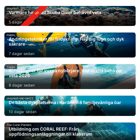
unsplash
Varmare hav: Vad Scuba Diver behöver veta
5 dagar sedan
mares
Andningstekniker för fridykning: Håll dig lugn och dyk
säkrare
7 dagar sedan
zoggs
Simlektioner för vuxna nybörjare: Vad vuxna behöver
veta 2026
8 dagar sedan
unsplash-loki-loki22
De bästa dykplatserna i Karibien: 8 familjevänliga öar
10 dagar sedan
The-Coral-Planters
Utbildning om CORAL REEF: Från
uppfödningsanläggningar till klassrum