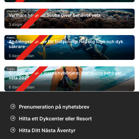
unsplash
Varmare hav: Vad Scuba Diver behöver veta
3 dagar sedan
mares
Andningstekniker för fridykning: Håll dig lugn och dyk
säkrare
5 dagar sedan
zoggs
Simlektioner för vuxna nybörjare: Vad vuxna behöver
veta 2026
6 dagar sedan
Prenumeration på nyhetsbrev
Hitta ett Dykcenter eller Resort
Hitta Ditt Nästa Äventyr