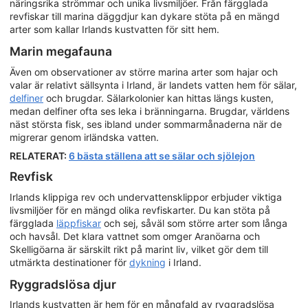
näringsrika strömmar och unika livsmiljöer. Från färgglada
revfiskar till marina däggdjur kan dykare stöta på en mängd
arter som kallar Irlands kustvatten för sitt hem.
Marin megafauna
Även om observationer av större marina arter som hajar och
valar är relativt sällsynta i Irland, är landets vatten hem för sälar,
delfiner
och brugdar. Sälarkolonier kan hittas längs kusten,
medan delfiner ofta ses leka i bränningarna. Brugdar, världens
näst största fisk, ses ibland under sommarmånaderna när de
migrerar genom irländska vatten.
RELATERAT:
6 bästa ställena att se sälar och sjölejon
Revfisk
Irlands klippiga rev och undervattensklippor erbjuder viktiga
livsmiljöer för en mängd olika revfiskarter. Du kan stöta på
färgglada
läppfiskar
och sej, såväl som större arter som långa
och havsål. Det klara vattnet som omger Aranöarna och
Skelligöarna är särskilt rikt på marint liv, vilket gör dem till
utmärkta destinationer för
dykning
i Irland.
Ryggradslösa djur
Irlands kustvatten är hem för en mångfald av ryggradslösa