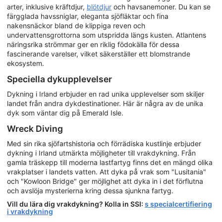
arter, inklusive kräftdjur,
blötdjur
och havsanemoner. Du kan se
färgglada havssniglar, eleganta sjöfläktar och fina
nakensnäckor bland de klippiga reven och
undervattensgrottorna som utspridda längs kusten. Atlantens
näringsrika strömmar ger en riklig födokälla för dessa
fascinerande varelser, vilket säkerställer ett blomstrande
ekosystem.
Speciella dykupplevelser
Dykning i Irland erbjuder en rad unika upplevelser som skiljer
landet från andra dykdestinationer. Här är några av de unika
dyk som väntar dig på Emerald Isle.
Wreck Diving
Med sin rika sjöfartshistoria och förrädiska kustlinje erbjuder
dykning i Irland utmärkta möjligheter till vrakdykning. Från
gamla träskepp till moderna lastfartyg finns det en mängd olika
vrakplatser i landets vatten. Att dyka på vrak som "Lusitania"
och "Kowloon Bridge" ger möjlighet att dyka in i det förflutna
och avslöja mysterierna kring dessa sjunkna fartyg.
Vill du lära dig vrakdykning? Kolla in SSI:
s specialcertifiering
i vrakdykning