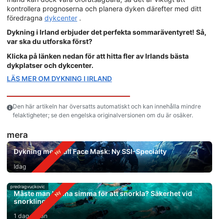
kontrollera prognoserna och planera dyken därefter med ditt
föredragna
dykcenter
.
Dykning i Irland erbjuder det perfekta sommaräventyret! Så,
var ska du utforska först?
Klicka på länken nedan för att hitta fler av Irlands bästa
dykplatser och dykcenter.
LÄS MER OM DYKNING I IRLAND
Den här artikeln har översatts automatiskt och kan innehålla mindre
felaktigheter; se den engelska originalversionen om du är osäker.
mera
Dykning med Full Face Mask: Ny SSI-Specialty
Idag
predragvuckovic
Måste man kunna simma för att snorkla? Säkerhet vid
snorkling
1 dag sedan