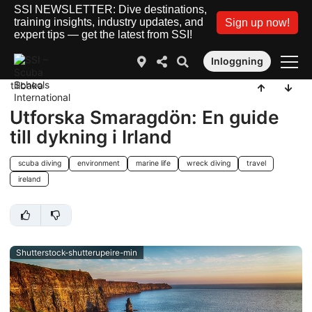
SSI NEWSLETTER: Dive destinations,
training insights, industry updates, and
Sign up now!
expert tips — get the latest from SSI!
Inloggning
tillbaka
Utforska Smaragdön: En guide
till dykning i Irland
scuba diving
environment
marine life
wreck diving
travel
ireland
Shutterstock-shutterupeire-min