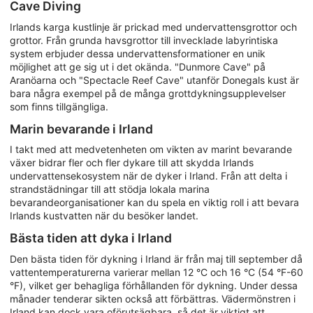
Cave Diving
Irlands karga kustlinje är prickad med undervattensgrottor och
grottor. Från grunda havsgrottor till invecklade labyrintiska
system erbjuder dessa undervattensformationer en unik
möjlighet att ge sig ut i det okända. "Dunmore Cave" på
Aranöarna och "Spectacle Reef Cave" utanför Donegals kust är
bara några exempel på de många grottdykningsupplevelser
som finns tillgängliga.
Marin bevarande i Irland
I takt med att medvetenheten om vikten av marint bevarande
växer bidrar fler och fler dykare till att skydda Irlands
undervattensekosystem när de dyker i Irland. Från att delta i
strandstädningar till att stödja lokala marina
bevarandeorganisationer kan du spela en viktig roll i att bevara
Irlands kustvatten när du besöker landet.
Bästa tiden att dyka i Irland
Den bästa tiden för dykning i Irland är från maj till september då
vattentemperaturerna varierar mellan 12 °C och 16 °C (54 °F-60
°F), vilket ger behagliga förhållanden för dykning. Under dessa
månader tenderar sikten också att förbättras. Vädermönstren i
Irland kan dock vara oförutsägbara, så det är viktigt att