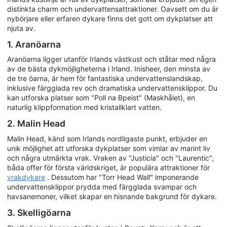
distinkta charm och undervattensattraktioner. Oavsett om du är
nybörjare eller erfaren dykare finns det gott om dykplatser att
njuta av.
1. Aranöarna
Aranöarna ligger utanför Irlands västkust och ståtar med några
av de bästa dykmöjligheterna i Irland. Inisheer, den minsta av
de tre öarna, är hem för fantastiska undervattenslandskap,
inklusive färgglada rev och dramatiska undervattensklippor. Du
kan utforska platser som "Poll na Bpeist" (Maskhålet), en
naturlig klippformation med kristallklart vatten.
2. Malin Head
Malin Head, känd som Irlands nordligaste punkt, erbjuder en
unik möjlighet att utforska dykplatser som vimlar av marint liv
och några utmärkta vrak. Vraken av "Justicia" och "Laurentic",
båda offer för första världskriget, är populära attraktioner för
vrakdykare
. Dessutom har "Torr Head Wall" imponerande
undervattensklippor prydda med färgglada svampar och
havsanemoner, vilket skapar en hisnande bakgrund för dykare.
3. Skelligöarna