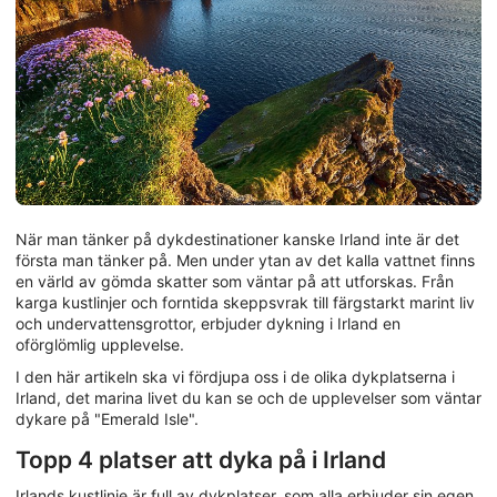
När man tänker på dykdestinationer kanske Irland inte är det
första man tänker på. Men under ytan av det kalla vattnet finns
en värld av gömda skatter som väntar på att utforskas. Från
karga kustlinjer och forntida skeppsvrak till färgstarkt marint liv
och undervattensgrottor, erbjuder dykning i Irland en
oförglömlig upplevelse.
I den här artikeln ska vi fördjupa oss i de olika dykplatserna i
Irland, det marina livet du kan se och de upplevelser som väntar
dykare på "Emerald Isle".
Topp 4 platser att dyka på i Irland
Irlands kustlinje är full av dykplatser, som alla erbjuder sin egen