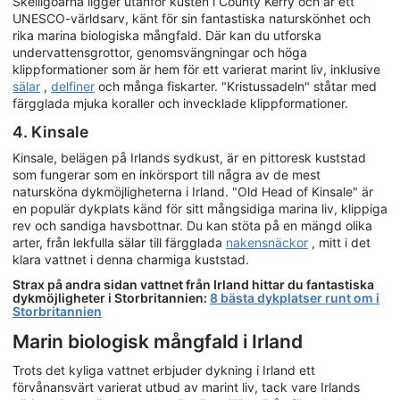
Skelligöarna ligger utanför kusten i County Kerry och är ett
UNESCO-världsarv, känt för sin fantastiska naturskönhet och
rika marina biologiska mångfald. Där kan du utforska
undervattensgrottor, genomsvängningar och höga
klippformationer som är hem för ett varierat marint liv, inklusive
sälar
,
delfiner
och många fiskarter. "Kristussadeln" ståtar med
färgglada mjuka koraller och invecklade klippformationer.
4. Kinsale
Kinsale, belägen på Irlands sydkust, är en pittoresk kuststad
som fungerar som en inkörsport till några av de mest
natursköna dykmöjligheterna i Irland. "Old Head of Kinsale" är
en populär dykplats känd för sitt mångsidiga marina liv, klippiga
rev och sandiga havsbottnar. Du kan stöta på en mängd olika
arter, från lekfulla sälar till färgglada
nakensnäckor
, mitt i det
klara vattnet i denna charmiga kuststad.
Strax på andra sidan vattnet från Irland hittar du fantastiska
dykmöjligheter i Storbritannien:
8 bästa dykplatser runt om i
Storbritannien
Marin biologisk mångfald i Irland
Trots det kyliga vattnet erbjuder dykning i Irland ett
förvånansvärt varierat utbud av marint liv, tack vare Irlands