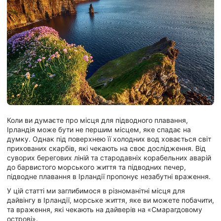
Коли ви думаєте про місця для підводного плавання,
Ірландія може бути не першим місцем, яке спадає на
думку. Однак під поверхнею її холодних вод ховається світ
прихованих скарбів, які чекають на своє дослідження. Від
суворих берегових ліній та стародавніх корабельних аварій
до барвистого морського життя та підводних печер,
підводне плавання в Ірландії пропонує незабутні враження.
У цій статті ми заглибимося в різноманітні місця для
дайвінгу в Ірландії, морське життя, яке ви можете побачити,
та враження, які чекають на дайверів на «Смарагдовому
острові».