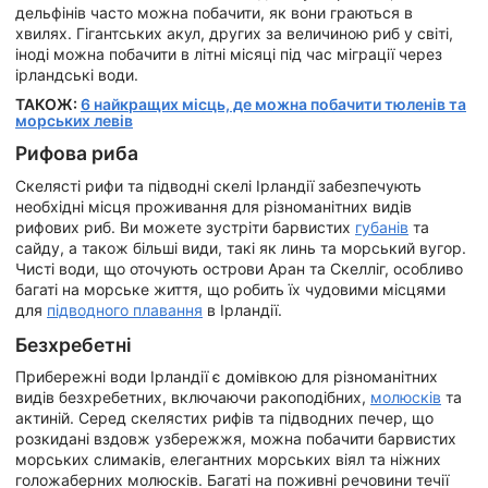
дельфінів часто можна побачити, як вони граються в
хвилях. Гігантських акул, других за величиною риб у світі,
іноді можна побачити в літні місяці під час міграції через
ірландські води.
ТАКОЖ:
6 найкращих місць, де можна побачити тюленів та
морських левів
Рифова риба
Скелясті рифи та підводні скелі Ірландії забезпечують
необхідні місця проживання для різноманітних видів
рифових риб. Ви можете зустріти барвистих
губанів
та
сайду, а також більші види, такі як линь та морський вугор.
Чисті води, що оточують острови Аран та Скелліг, особливо
багаті на морське життя, що робить їх чудовими місцями
для
підводного плавання
в Ірландії.
Безхребетні
Прибережні води Ірландії є домівкою для різноманітних
видів безхребетних, включаючи ракоподібних,
молюсків
та
актиній. Серед скелястих рифів та підводних печер, що
розкидані вздовж узбережжя, можна побачити барвистих
морських слимаків, елегантних морських віял та ніжних
голожаберних молюсків. Багаті на поживні речовини течії