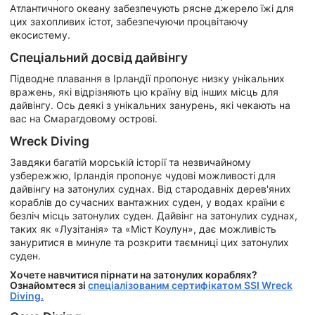
Атлантичного океану забезпечують рясне джерело їжі для
цих захопливих істот, забезпечуючи процвітаючу
екосистему.
Спеціальний досвід дайвінгу
Підводне плавання в Ірландії пропонує низку унікальних
вражень, які відрізняють цю країну від інших місць для
дайвінгу. Ось деякі з унікальних занурень, які чекають на
вас на Смарагдовому острові.
Wreck Diving
Завдяки багатій морській історії та незвичайному
узбережжю, Ірландія пропонує чудові можливості для
дайвінгу на затонулих суднах. Від стародавніх дерев'яних
кораблів до сучасних вантажних суден, у водах країни є
безліч місць затонулих суден. Дайвінг на затонулих суднах,
таких як «Лузітанія» та «Міст Коулун», дає можливість
зануритися в минуле та розкрити таємниці цих затонулих
суден.
Хочете навчитися пірнати на затонулих кораблях?
Ознайомтеся зі
спеціалізованим сертифікатом SSI Wreck
Diving.