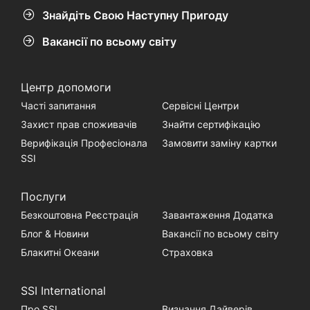
Знайдіть Свою Наступну Пригоду
Вакансії по всьому світу
Центр допомоги
Часті запитання
Сервісні Центри
Захист прав споживачів
Знайти сертифікацію
Верифікація Професіонала
Замовити заміну картки
SSI
Послуги
Безкоштовна Реєстрація
Завантаження Додатка
Блог & Новини
Вакансії по всьому світу
Блакитні Океани
Страховка
SSI International
Про SSI
Визнання Дайверів