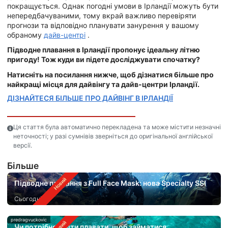
покращується. Однак погодні умови в Ірландії можуть бути
непередбачуваними, тому вкрай важливо перевіряти
прогнози та відповідно планувати занурення у вашому
обраному
дайв-центрі
.
Підводне плавання в Ірландії пропонує ідеальну літню
пригоду! Тож куди ви підете досліджувати спочатку?
Натисніть на посилання нижче, щоб дізнатися більше про
найкращі місця для дайвінгу та дайв-центри Ірландії.
ДІЗНАЙТЕСЯ БІЛЬШЕ ПРО ДАЙВІНГ В ІРЛАНДІЇ
Ця стаття була автоматично перекладена та може містити незначні
неточності; у разі сумнівів зверніться до оригінальної англійської
версії.
Бiльше
Підводне плавання з Full Face Mask: нова Specialty SSI
Сьогодні
predragvuckovic
Чи потрібно вміти плавати, щоб займатися