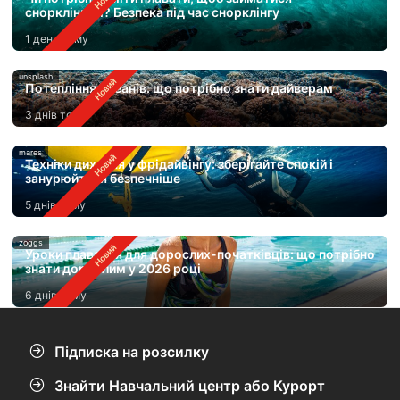
снорклінгом? Безпека під час снорклінгу
1 день тому
unsplash
Потепління океанів: що потрібно знати дайверам
3 днів тому
mares
Техніки дихання у фрідайвінгу: зберігайте спокій і
занурюйтеся безпечніше
5 днів тому
zoggs
Уроки плавання для дорослих-початківців: що потрібно
знати дорослим у 2026 році
6 днів тому
Підписка на розсилку
Знайти Навчальний центр або Курорт