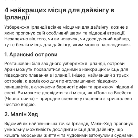
4 найкращих місця для дайвінгу в
Ірландії
Узбережжя Ірландії всіяне місцями для дайвінгу, кожне з
яких пропонує свій особливий шарм та підводні атракції.
Незалежно від того, чи ви новачок, чи досвідчений дайвер,
тут є безліч місць для дайвінгу, яким можна насолодитися.
1. Аранські острови
Розташовані біля західного узбережжя Ірландії, острови
Аран можуть похвалитися одними з найкращих місць для
підводного плавання в Ірландії. Інішер, найменший з трьох
островів, є домівкою для приголомшливих підводних
ландшафтів, включаючи барвисті рифи та вражаючі підводні
скелі. Ви можете дослідити такі місця, як «Полл на Бпейст»
(Червоточина) – природне скельне утворення з кришталево
чистою водою.
2. Малін Хед
Відомий як найпівнічніша точка Ірландії, Малін-Хед пропонує
унікальну можливість дослідити місця для дайвінгу, що
кишать морським життям та чудовими затонулими суднами.