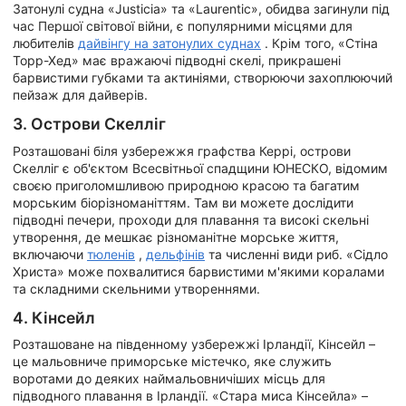
Затонулі судна «Justicia» та «Laurentic», обидва загинули під
час Першої світової війни, є популярними місцями для
любителів
дайвінгу на затонулих суднах
. Крім того, «Стіна
Торр-Хед» має вражаючі підводні скелі, прикрашені
барвистими губками та актиніями, створюючи захоплюючий
пейзаж для дайверів.
3. Острови Скелліг
Розташовані біля узбережжя графства Керрі, острови
Скелліг є об'єктом Всесвітньої спадщини ЮНЕСКО, відомим
своєю приголомшливою природною красою та багатим
морським біорізноманіттям. Там ви можете дослідити
підводні печери, проходи для плавання та високі скельні
утворення, де мешкає різноманітне морське життя,
включаючи
тюленів
,
дельфінів
та численні види риб. «Сідло
Христа» може похвалитися барвистими м'якими коралами
та складними скельними утвореннями.
4. Кінсейл
Розташоване на південному узбережжі Ірландії, Кінсейл –
це мальовниче приморське містечко, яке служить
воротами до деяких наймальовничіших місць для
підводного плавання в Ірландії. «Стара миса Кінсейла» –