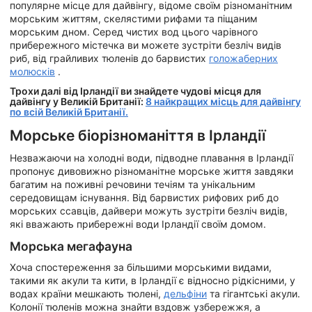
популярне місце для дайвінгу, відоме своїм різноманітним
морським життям, скелястими рифами та піщаним
морським дном. Серед чистих вод цього чарівного
прибережного містечка ви можете зустріти безліч видів
риб, від грайливих тюленів до барвистих
голожаберних
молюсків
.
Трохи далі від Ірландії ви знайдете чудові місця для
дайвінгу у Великій Британії:
8 найкращих місць для дайвінгу
по всій Великій Британії.
Морське біорізноманіття в Ірландії
Незважаючи на холодні води, підводне плавання в Ірландії
пропонує дивовижно різноманітне морське життя завдяки
багатим на поживні речовини течіям та унікальним
середовищам існування. Від барвистих рифових риб до
морських ссавців, дайвери можуть зустріти безліч видів,
які вважають прибережні води Ірландії своїм домом.
Морська мегафауна
Хоча спостереження за більшими морськими видами,
такими як акули та кити, в Ірландії є відносно рідкісними, у
водах країни мешкають тюлені,
дельфіни
та гігантські акули.
Колонії тюленів можна знайти вздовж узбережжя, а