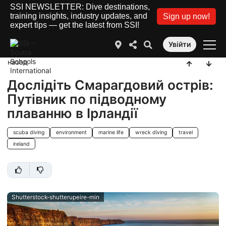
SSI NEWSLETTER: Dive destinations,
training insights, industry updates, and
Sign up now!
expert tips — get the latest from SSI!
Увійти
назад
Дослідіть Смарагдовий острів:
Путівник по підводному
плаванню в Ірландії
scuba diving
environment
marine life
wreck diving
travel
ireland
Shutterstock-shutterupeire-min