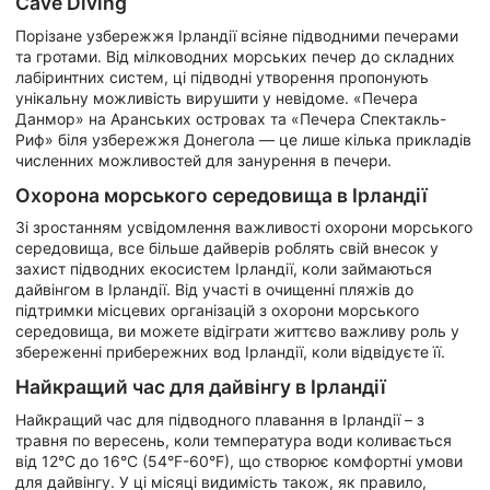
Cave Diving
Порізане узбережжя Ірландії всіяне підводними печерами
та гротами. Від мілководних морських печер до складних
лабіринтних систем, ці підводні утворення пропонують
унікальну можливість вирушити у невідоме. «Печера
Данмор» на Аранських островах та «Печера Спектакль-
Риф» біля узбережжя Донегола — це лише кілька прикладів
численних можливостей для занурення в печери.
Охорона морського середовища в Ірландії
Зі зростанням усвідомлення важливості охорони морського
середовища, все більше дайверів роблять свій внесок у
захист підводних екосистем Ірландії, коли займаються
дайвінгом в Ірландії. Від участі в очищенні пляжів до
підтримки місцевих організацій з охорони морського
середовища, ви можете відіграти життєво важливу роль у
збереженні прибережних вод Ірландії, коли відвідуєте її.
Найкращий час для дайвінгу в Ірландії
Найкращий час для підводного плавання в Ірландії – з
травня по вересень, коли температура води коливається
від 12°C до 16°C (54°F-60°F), що створює комфортні умови
для дайвінгу. У ці місяці видимість також, як правило,