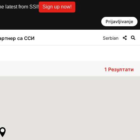
e latest from SSI!
Sign up now!
Prijavljivanje
Serbian
артнер са ССИ
1
Резултати