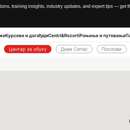
, training insights, industry updates, and expert tips — get th
ке
Курсеви и догађаји
Centri&Rezorti
Роњење и путовања
П
Центар за обуку
Диве Ситес
Послови
Назад