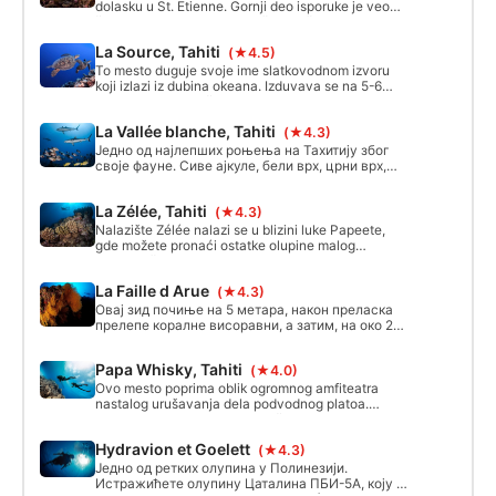
dolasku u St. Etienne. Gornji deo isporuke je veoma
živan, sa dosta riba i kornjača. Veličanstveno
ronjenje, naročito sa dobrom vidljivošću.
La Source, Tahiti
(★4.5)
To mesto duguje svoje ime slatkovodnom izvoru
koji izlazi iz dubina okeana. Izduvava se na 5-6
metara ispod površine i lako se vidi zbog kolone
sveže vode koja beži iz nje. Ovo se zove haloklina.
La Vallée blanche, Tahiti
(★4.3)
Ovaj sajt je dobro poznat na Tahitiju po
posmatranju kornjača.
Једно од најлепших роњења на Тахитију због
своје фауне. Сиве ајкуле, бели врх, црни врх,
лимун, а понекад чак и величанствена тиграста
ајкула. Роњење се посебно препоручује за
La Zélée, Tahiti
(★4.3)
дрифт роњење.
Nalazište Zélée nalazi se u blizini luke Papeete,
gde možete pronaći ostatke olupine malog
topovnjača rasutog u nekoliko delova. Zeli je
francuski topovnjač lansiran 1899.
La Faille d Arue
(★4.3)
Овај зид почиње на 5 метара, након преласка
прелепе коралне висоравни, а затим, на око 25
м, наћи ћете прелепу пећину која необично
личи на врата цркве.
Papa Whisky, Tahiti
(★4.0)
Ovo mesto poprima oblik ogromnog amfiteatra
nastalog urušavanja dela podvodnog platoa.
Ronioci imaju dve opcije istraživanja, jednu na
južnom kraju arene i drugu na severnoj tački.
Hydravion et Goelett
(★4.3)
Dubina lokacije kreće se od 8 metara do 40
metara.
Једно од ретких олупина у Полинезији.
Истражићете олупину Цаталина ПБИ-5А, коју је