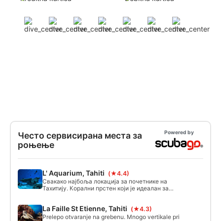
Powered by
Често сервисирана места за
роњење
L' Aquarium, Tahiti
(★4.4)
Свакако најбоља локација за почетнике на
Тахитију. Корални прстен који је идеалан за
прво роњење. На песку леже и 3 олупине:
Цесна (5 м) и 2 чамца.
La Faille St Etienne, Tahiti
(★4.3)
Prelepo otvaranje na grebenu. Mnogo vertikale pri