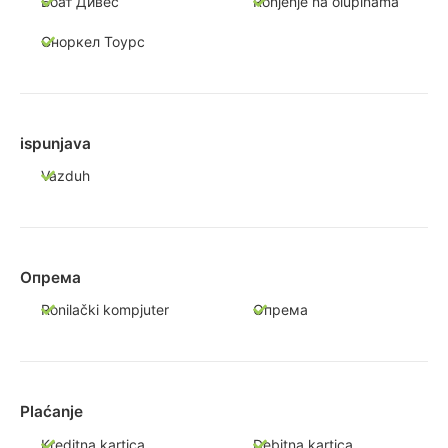
Боат Дивес
Ronjenje na olupinama
Сноркел Тоурс
ispunjava
Vazduh
Опрема
Ronilački kompjuter
Опрема
Plaćanje
Kreditna kartica
Debitna kartica