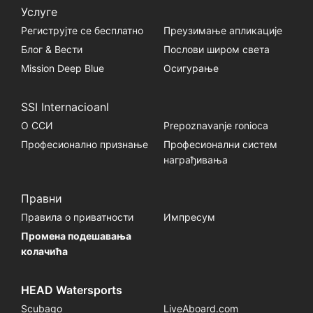
Услуге
Региструјте се бесплатно
Преузимање апликације
Блог & Вести
Послови широм света
Mission Deep Blue
Осигурање
SSI Internacioanl
О ССИ
Prepoznavanje ronioca
Професионално признање
Професионални систем
награђивања
Правни
Правила о приватности
Импресум
Промена подешавања
колачића
HEAD Watersports
Scubago
LiveAboard.com