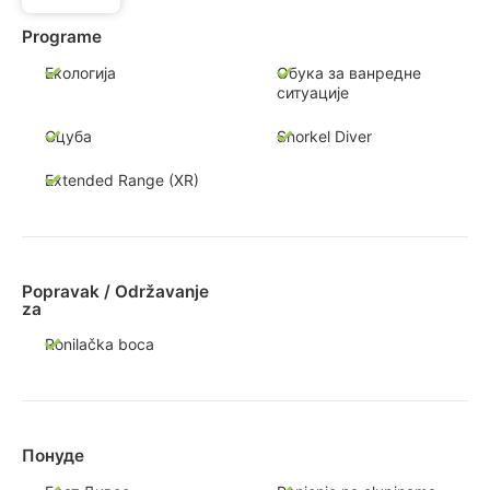
Programe
Екологија
Обука за ванредне
ситуације
Сцуба
Snorkel Diver
Extended Range (XR)
Popravak / Održavanje
za
Ronilačka boca
Понуде