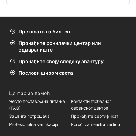
америчка морнарица дала РАИ-у (Регие
Аериенне Интер-инсулаире, предак Аир
Тахитија) и који је летео у ваздуху Полинезије
1950-их.
Претплата на билтен
Пронађите ронилачки центар или
одмаралиште
Пронађите своју следећу авантуру
Послови широм света
Центар за помоћ
Често постављана питања
Контакти глобалног
(FАQ)
сервисног центра
Заштита потрошача
Пронађите сертификат
Profesionalna verifikacija
Poruči zamensku karticu