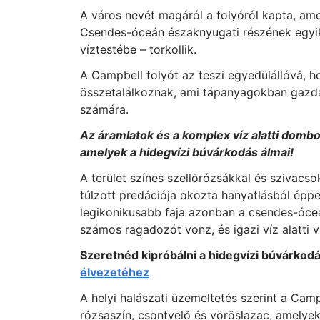
A város nevét magáról a folyóról kapta, amel
Csendes-óceán északnyugati részének egyik
víztestébe – torkollik.
A Campbell folyót az teszi egyedülállóvá, 
összetalálkoznak, ami tápanyagokban gazdag
számára.
Az áramlatok és a komplex víz alatti domb
amelyek a hidegvízi búvárkodás álmai!
A terület színes szellőrózsákkal és szivacso
túlzott predációja okozta hanyatlásból éppen
legikonikusabb faja azonban a csendes-óce
számos ragadozót vonz, és igazi víz alatti v
Szeretnéd kipróbálni a hidegvízi búvárkod
élvezetéhez
A helyi halászati ​​üzemeltetés szerint a Cam
rózsaszín, csontvelő és vöröslazac, amelyek