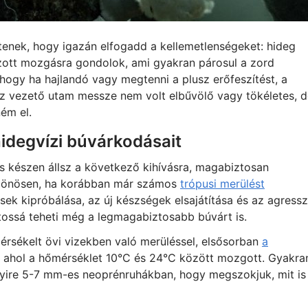
ítenek, hogy igazán elfogadd a kellemetlenségeket: hideg
ozott mozgásra gondolok, ami gyakran párosul a zord
 hogy ha hajlandó vagy megtenni a plusz erőfeszítést, a
z vezető utam messze nem volt elbűvölő vagy tökéletes, d
ém el.
idegvízi búvárkodásait
 készen állsz a következő kihívásra, magabiztosan
ülönösen, ha korábban már számos
trópusi merülést
sek kipróbálása, az új készségek elsajátítása és az agressz
ossá teheti még a legmagabiztosabb búvárt is.
mérsékelt övi vizekben való merüléssel, elsősorban
a
 ahol a hőmérséklet 10°C és 24°C között mozgott. Gyakra
yire 5-7 mm-es neoprénruhákban, hogy megszokjuk, mit is