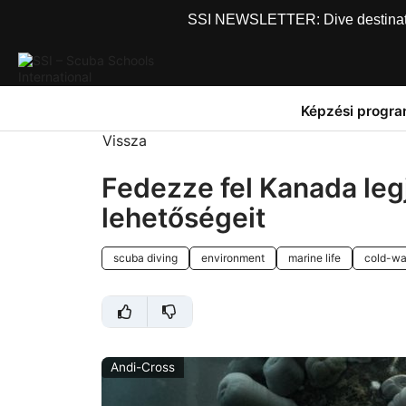
SSI NEWSLETTER: Dive destinations
Képzési progr
Vissza
Fedezze fel Kanada leg
lehetőségeit
scuba diving
environment
marine life
cold-wa
Andi-Cross