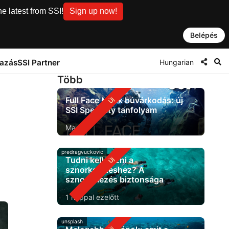
e latest from SSI!
Sign up now!
Belépés
Hungarian
tazás
SSI Partner
Több
Full Face Mask búvárkodás: új
SSI Specialty tanfolyam
Ma
predragvuckovic
Tudni kell úszni a
sznorkelezéshez? A
sznorkelezés biztonsága
1 nappal ezelőtt
unsplash