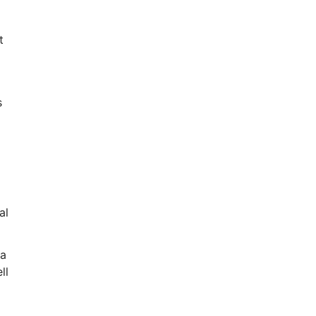
t
s
al
 a
ll