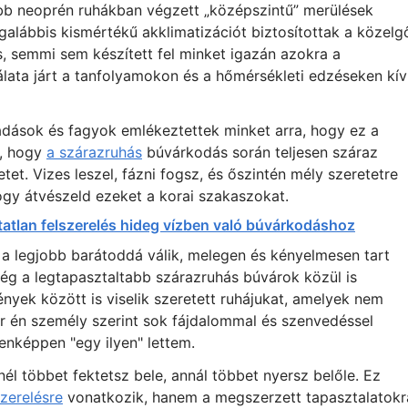
abb neoprén ruhákban végzett „középszintű” merülések
galábbis kismértékű akklimatizációt biztosítottak a közelg
, semmi sem készített fel minket igazán azokra a
lata járt a tanfolyamokon és a hőmérsékleti edzéseken kív
radások és fagyok emlékeztettek minket arra, hogy ez a
a, hogy
a szárazruhás
búvárkodás során teljesen száraz
et. Vizes leszel, fázni fogsz, és őszintén mély szeretetre
gy átvészeld ezeket a korai szakaszokat.
atatlan felszerelés hideg vízben való búvárkodáshoz
a legjobb barátoddá válik, melegen és kényelmesen tart
g a legtapasztaltabb szárazruhás búvárok közül is
yek között is viselik szeretett ruhájukat, amelyek nem
ár én személy szerint sok fájdalommal és szenvedéssel
enképpen "egy ilyen" lettem.
l többet fektetsz bele, annál többet nyersz belőle. Ez
zerelésre
vonatkozik, hanem a megszerzett tapasztalatokr