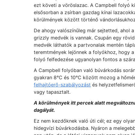
ezt követi a vöröslazac. A Campbell folyó k
elsősorban a zsírban gazdag kínai lazacokka
körülmények között történő vándorlásukhoz
De ahogy valószínűleg már sejtetted, ahol 
grizzly medvék is vannak. Csupán egy rövid 
medvék láthatók a partvonalak mentén táplá
teremtmények lejönnek a folyókhoz, hogy a
folyó felfedezése ugyanolyan fontos a száraz
A Campbell folyóban való búvárkodás során,
gyakran 8°C és 10°C között mozog a hőmérs
felhajtóerő-szabályozást
és helyzetfelismer
vagy tapasztalt.
A körülmények itt percek alatt megváltozn
dagályát.
Ez nem kezdőknek való úti cél; ez egy olyan
hidegvízi búvárkodásba. Nyáron a melegebb 