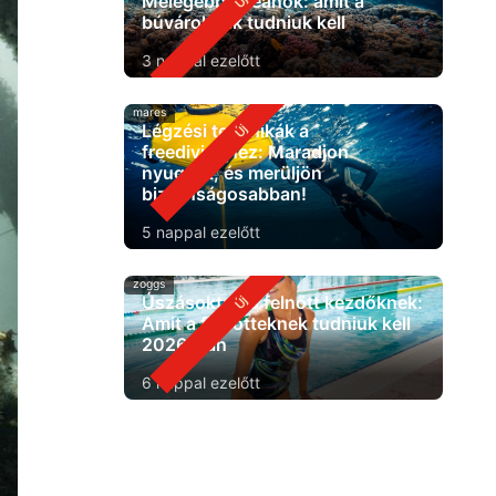
Melegebb óceánok: amit a
búvároknak tudniuk kell
3 nappal ezelőtt
mares
Légzési technikák a
freedivinghez: Maradjon
nyugodt, és merüljön
biztonságosabban!
5 nappal ezelőtt
zoggs
Úszásoktatás felnőtt kezdőknek:
Amit a felnőtteknek tudniuk kell
2026-ban
6 nappal ezelőtt