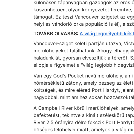
különösen tápanyagban gazdagok az erős óc
köszönhetően, olyan környezetet teremtve, 
támogat. Ez teszi Vancouver-szigetet az egyi
helyi és vándorló orka populáció is él), a sz
TOVÁBB OLVASÁS:
A világ legmélyebb kék
Vancouver-sziget keleti partján utazva, Vict
merülőhelyeket találhatunk. Ahogy elhagyjuk
haladunk át, gyorsan elveszítjük a térerőt
ellopja a figyelmet a "világ legjobb hidegvíz
Van egy God's Pocket nevű merülőhely, ami n
hőmérsékletű zátony, amely pezseg az élet
költségek, és mire eléred Port Hardyt, jele
nagyobbal, mint amihez sokan hozzászokta
A Campbell River körüli merülőhelyek, amely
befektetést, tekintve a kínált széleskörű ta
River 2,5 órányira délre fekszik Port Hardyt
bőséges lelőhelyei miatt, amelyek a világ m