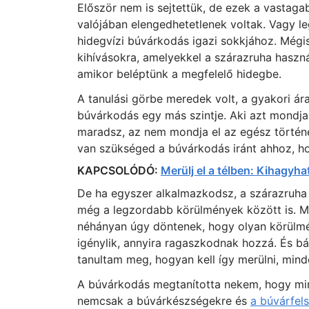
Először nem is sejtettük, de ezek a vastag
valójában elengedhetetlenek voltak. Vagy le
hidegvízi búvárkodás igazi sokkjához. Mégis
kihívásokra, amelyekkel a szárazruha haszná
amikor beléptünk a megfelelő hidegbe.
A tanulási görbe meredek volt, a gyakori á
búvárkodás egy más szintje. Aki azt mondj
maradsz, az nem mondja el az egész történet
van szükséged a búvárkodás iránt ahhoz, ho
KAPCSOLÓDÓ:
Merülj el a télben: Kihagyh
De ha egyszer alkalmazkodsz, a szárazruha 
még a legzordabb körülmények között is. Mé
néhányan úgy döntenek, hogy olyan körülmén
igénylik, annyira ragaszkodnak hozzá. És b
tanultam meg, hogyan kell így merülni, mind
A búvárkodás megtanította nekem, hogy miné
nemcsak a búvárkészségekre és
a búvárfels