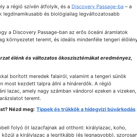
y a régió szívén átfolyik, és a
Discovery Passage-ba
– a
 legdinamikusabb és biológiailag legváltozatosabb
hogy a Discovery Passage-ban az erős óceáni áramlatok
 környezetet teremt, és ideális mindenféle tengeri élőlén
orzat élénk és változatos ökoszisztémákat eredményez,
kkal borított meredek falairól, valamint a tengeri sünök
 most kezdett talpra állni a hínárerdők. A régió
áni lazac, amely nagy számban vándorol ezeken a vizeken,
arázslatot teremt.
ást? Nézd meg:
Tippek és trükkök a hidegvízi búvárkodás
pbell folyó öt lazacfajnak ad otthont: királylazac, koho,
 közül a királylazac a legritkább (és legnagyobb), szorosa