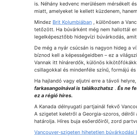
is. Néhány kedvenc merülésem mérsékelt és 
miatt, amelyeket le kellett küzdenem, hanem
Mindez
Brit Kolumbiában
, különösen a Vanc
tetőzött. Ha búvárként még nem hallottál errő
legelképesztőbb hidegvízi búvárkodás, amit 
De még a nyár csúcsán is nagyon hideg a ví
bíznod kell a képességeidben – ez a világs
Vannak itt hínárerdők, különös kikötőfókákka
csillagokkal és mindenféle színű, formájú és
Ha hajlandó vagy eljutni erre a távoli helyre
farkasangolnával is
találkozhatsz
.
És ne f
ez a régió híres.
A Kanada délnyugati partjainál fekvő Vanco
A szigetet keletről a Georgia-szoros, délrő
határolja. Híres buja esőerdőiről, zord partv
Vancouver-szigeten hihetetlen búvárkodási 