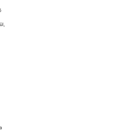
ő
ül,
a