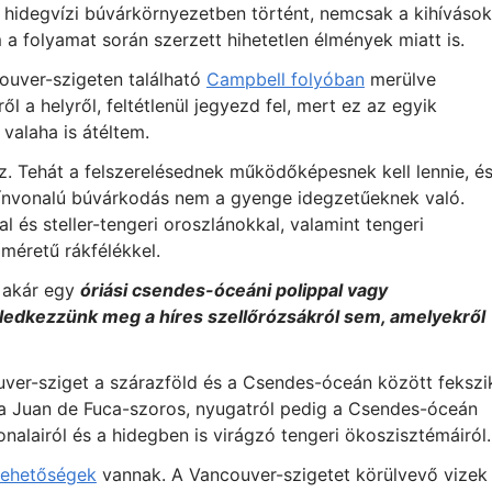
hidegvízi búvárkörnyezetben történt, nemcsak a kihívások
 a folyamat során szerzett hihetetlen élmények miatt is.
ouver-szigeten található
Campbell folyóban
merülve
l a helyről, feltétlenül jegyezd fel, mert ez az egyik
valaha is átéltem.
z. Tehát a felszerelésednek működőképesnek kell lennie, é
zínvonalú búvárkodás nem a gyenge idegzetűeknek való.
l és steller-tengeri oroszlánokkal, valamint tengeri
 méretű rákfélékkel.
, akár egy
óriási csendes-óceáni polippal vagy
eledkezzünk meg a híres szellőrózsákról sem, amelyekről
uver-sziget a szárazföld és a Csendes-óceán között fekszi
l a Juan de Fuca-szoros, nyugatról pedig a Csendes-óceán
onalairól és a hidegben is virágzó tengeri ökoszisztémáiról.
lehetőségek
vannak. A Vancouver-szigetet körülvevő vizek