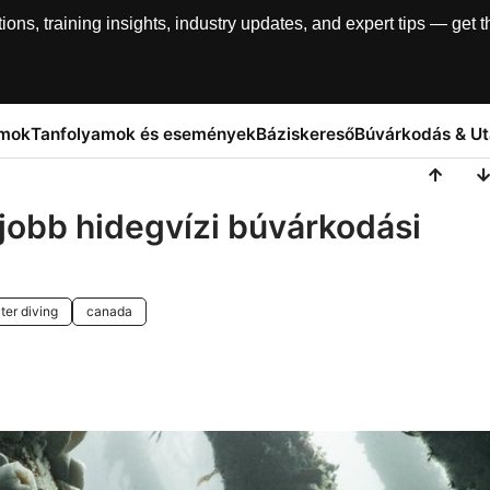
, training insights, industry updates, and expert tips — get th
amok
Tanfolyamok és események
Báziskereső
Búvárkodás & U
jobb hidegvízi búvárkodási
ter diving
canada