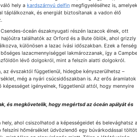
iváló hely a
kardszárnyú delfin
megfigyeléséhez is, amelye
l táplálkoznak, és energiát biztosítanak a vadon élő
.
a Csendes-óceán északnyugati részén lazacok élnek, ott
hajóútra találhatók az Orford és a Bute öblök, ahol grizzly
lkozva, különösen a lazac ívási időszakban. Ezek a fensé
 bőséges lazacmennyiséggel lakmározzanak, így a Campbe
földön lévő dolgokról, mint a felszín alatti dolgokról.
 az évszaktól függetlenül, hidegbe kényszerülhetsz –
éklet, még a nyári csúcsidőszakban is. Az erős áramlato
ő képességet igényelnek, függetlenül attól, hogy mennyire
ak, és megkövetelik, hogy megértsd az óceán apályát és
 hely, ahol csiszolhatod a képességeidet és belevághatsz 
felszíni hőmérséklet üdvözlendő egy búvárkodással töltöt