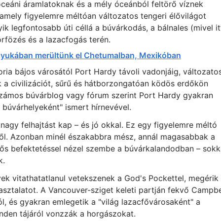
eáni áramlatoknak és a mély óceánból feltörő víznek
amely figyelemre méltóan változatos tengeri élővilágot
k legfontosabb úti céllá a búvárkodás, a bálnales (mivel it
örfözés és a lazacfogás terén.
 lyukában merültünk el Chetumalban, Mexikóban
oria bájos városától Port Hardy távoli vadonjáig, változato
 a civilizációt, sűrű és hátborzongatóan ködös erdőkön
. Számos búvárblog vagy fórum szerint Port Hardy gyakran
i búvárhelyeként" ismert hírnevével.
agy felhajtást kap – és jó okkal. Ez egy figyelemre méltó
től. Azonban minél északabbra mész, annál magasabbak a
ntős befektetéssel nézel szembe a búvárkalandodban – sokk
k.
ek vitathatatlanul vetekszenek a God's Pockettel, megérik
pasztalatot. A Vancouver-sziget keleti partján fekvő Campbe
ól, és gyakran emlegetik a "világ lazacfővárosaként" a
inden tájáról vonzzák a horgászokat.