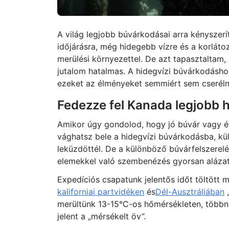
A világ legjobb búvárkodásai arra kényszer
időjárásra, még hidegebb vízre és a korlát
merülési környezettel. De azt tapasztaltam,
jutalom hatalmas. A hidegvízi búvárkodásho
ezeket az élményeket semmiért sem cseréln
Fedezze fel Kanada legjobb h
Amikor úgy gondolod, hogy jó búvár vagy és
vághatsz bele a hidegvízi búvárkodásba, k
leküzdöttél. De a különböző búvárfelszerelé
elemekkel való szembenézés gyorsan alázat
Expedíciós csapatunk jelentős időt töltött 
kaliforniai partvidéken
és
Dél-Ausztráliában
,
merültünk 13-15°C-os hőmérsékleten, többn
jelent a „mérsékelt öv”.