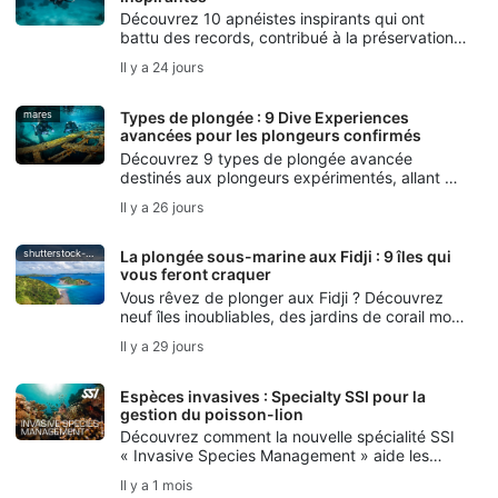
Découvrez 10 apnéistes inspirants qui ont
battu des records, contribué à la préservation
des océans, créé des œuvres d’art sous-
Il y a 24 jours
marines et perpétué les traditions de la plongée
en apnée.
mares
Types de plongée : 9 Dive Experiences
avancées pour les plongeurs confirmés
Découvrez 9 types de plongée avancée
destinés aux plongeurs expérimentés, allant de
la plongée profonde et sur épave à la plongée
Il y a 26 jours
en grotte, en dérive, de nuit, sous glace, au
recycleur, ainsi qu’à la photographie sous-
marine.
shutterstock-bell-davey-photography
La plongée sous-marine aux Fidji : 9 îles qui
vous feront craquer
Vous rêvez de plonger aux Fidji ? Découvrez
neuf îles inoubliables, des jardins de corail mou
de Taveuni à la plongée avec les requins-
Il y a 29 jours
taureaux de Beqa, célèbre dans le monde
entier.
Espèces invasives : Specialty SSI pour la
gestion du poisson-lion
Découvrez comment la nouvelle spécialité SSI
« Invasive Species Management » aide les
plongeurs à comprendre les espèces invasives,
Il y a 1 mois
à gérer le poisson-lion de manière responsable