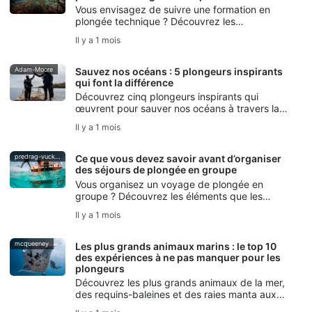
Vous envisagez de suivre une formation en
plongée technique ? Découvrez les
compétences, le matériel et les principes de
Il y a 1 mois
sécurité indispensables, ainsi que la manière
dont la formation SSI Extended Range vous
aide à vous lancer.
Adam-Moore
Sauvez nos océans : 5 plongeurs inspirants
qui font la différence
Découvrez cinq plongeurs inspirants qui
œuvrent pour sauver nos océans à travers la
narration, la conservation marine, l’apnée, la
Il y a 1 mois
protection des océans et l’initiative SSI Blue
Oceans.
predrag-vuckovic
Ce que vous devez savoir avant d’organiser
des séjours de plongée en groupe
Vous organisez un voyage de plongée en
groupe ? Découvrez les éléments que les
plongeurs certifiés doivent prendre en compte,
Il y a 1 mois
des niveaux de compétence et de la logistique
à la planification de la sécurité et à la
communication.
mcqueeney
Les plus grands animaux marins : le top 10
des expériences à ne pas manquer pour les
plongeurs
Découvrez les plus grands animaux de la mer,
des requins-baleines et des raies manta aux
requins-tigres et aux cachalots, avec des