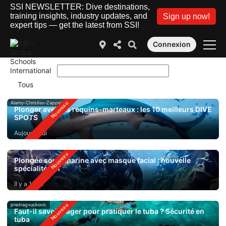
SSI NEWSLETTER: Dive destinations,
training insights, industry updates, and
Sign up now!
expert tips — get the latest from SSI!
Connexion
Alamy-Christian-Zappel
Plonger avec les requins-marteaux : les 10 meilleurs DIVE
SPOTS
Aujourd'hui
Plongée sous-marine avec masque facial : nouvelle
spécialité SSI
Il y a 1 jour
predragvuckovic
Faut-il savoir nager pour pratiquer le tuba ? Sécurité en
tuba