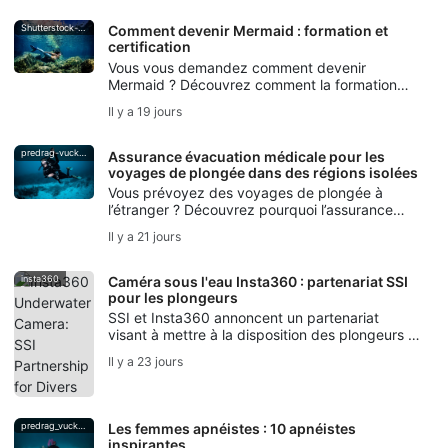
les limites de profondeur pour les débutants et
à partir de quand la plongée technique
Shutterstock-Andrea_Izzotti
Comment devenir Mermaid : formation et
commence.
certification
Vous vous demandez comment devenir
Mermaid ? Découvrez comment la formation
SSI Mermaid vous permet d’acquérir des
Il y a 19 jours
compétences en nage avec une queue de
sirène, le contrôle de la respiration, les règles
de sécurité et la certification de Mermaid.
predrag-vuckovic
Assurance évacuation médicale pour les
voyages de plongée dans des régions isolées
Vous prévoyez des voyages de plongée à
l’étranger ? Découvrez pourquoi l’assurance
évacuation médicale est essentielle pour les
Il y a 21 jours
plongeurs, qu’il s’agisse du mal de
décompression ou de l’assistance à
l’évacuation.
insta360
Caméra sous l'eau Insta360 : partenariat SSI
pour les plongeurs
SSI et Insta360 annoncent un partenariat
visant à mettre à la disposition des plongeurs la
technologie des caméras sous l'eau Insta360,
Il y a 23 jours
des ateliers, des campagnes destinées aux
créateurs de contenu, ainsi que des formations
en Photo & Video.
predrag_vuckovic
Les femmes apnéistes : 10 apnéistes
inspirantes