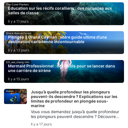
The-Coral-Planters
Éducation sur les récifs coralliens : des nurseries aux
salles de classe
Il y a 11 jours
iStock-RomoloTavani
Plongée à Grand Cayman : votre guide ultime d’une
destination caribéenne incontournable
Il y a 13 jours
SSI_wei_shang-min
Mermaid Professionnel : des outils pour se lancer dans
une carrière de sirène
Il y a 15 jours
mares
Jusqu’à quelle profondeur les plongeurs
peuvent-ils descendre ? Explications sur les
limites de profondeur en plongée sous-
marine
Vous vous demandez jusqu’à quelle profondeur
les plongeurs peuvent descendre ? Découvrez
les limites de profondeur en plongée sous-
Il y a 17 jours
marine, la profondeur en plongée récréative,