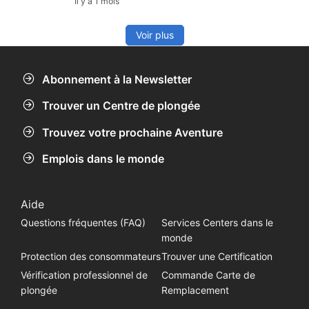
Il y a 1 mois
conseils pour vivre des expériences en toute
sécurité et dans le respect de la vie marine.
Voir plus
Abonnement à la Newsletter
Trouver un Centre de plongée
Trouvez votre prochaine Aventure
Emplois dans le monde
Aide
Questions fréquentes (FAQ)
Services Centers dans le
monde
Protection des consommateurs
Trouver une Certification
Vérification professionnel de
Commande Carte de
plongée
Remplacement