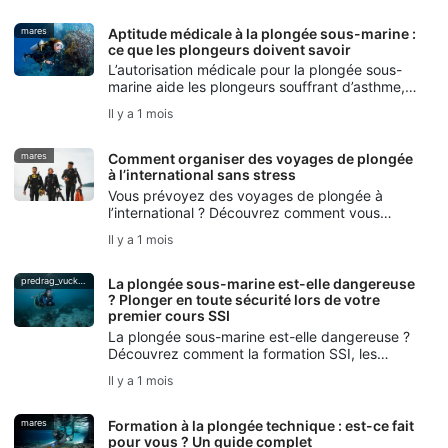
et à protéger les écosystèmes locaux.
mares
Aptitude médicale à la plongée sous-marine :
ce que les plongeurs doivent savoir
L’autorisation médicale pour la plongée sous-
marine aide les plongeurs souffrant d’asthme,
de diabète, d’hypertension artérielle ou d’autres
Il y a 1 mois
pathologies préexistantes à planifier des
plongées plus sûres.
mares
Comment organiser des voyages de plongée
à l’international sans stress
Vous prévoyez des voyages de plongée à
l’international ? Découvrez comment vous
préparer, faire vos valises, choisir vos
Il y a 1 mois
destinations, gérer la logistique et éviter les
erreurs courantes pour des voyages de
plongée en toute sérénité.
predrag_vuckovic
La plongée sous-marine est-elle dangereuse
? Plonger en toute sécurité lors de votre
premier cours SSI
La plongée sous-marine est-elle dangereuse ?
Découvrez comment la formation SSI, les
bonnes pratiques de sécurité en plongée, les
Il y a 1 mois
contrôles entre équipiers et la couverture
DiveAssure aident les nouveaux plongeurs à se
sentir prêts.
mares
Formation à la plongée technique : est-ce fait
pour vous ? Un guide complet