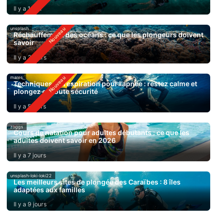
Il y a 1 jour
unsplash
Réchauffement des océans : ce que les plongeurs doivent
savoir
Il y a 3 jours
mares
Techniques de respiration pour l’apnée : restez calme et
plongez en toute sécurité
Il y a 5 jours
zoggs
Cours de natation pour adultes débutants : ce que les
adultes doivent savoir en 2026
Il y a 7 jours
unsplash-loki-loki22
Les meilleurs sites de plongée des Caraïbes : 8 îles
adaptées aux familles
Il y a 9 jours