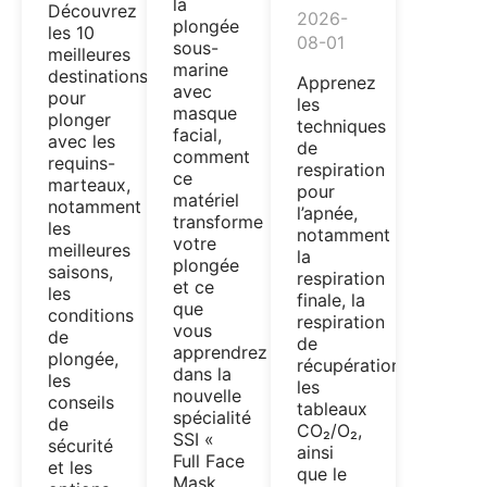
la
Découvrez
2026-
plongée
les 10
08-01
sous-
meilleures
marine
destinations
Apprenez
avec
pour
les
masque
plonger
techniques
facial,
avec les
de
comment
requins-
respiration
ce
marteaux,
pour
matériel
notamment
l’apnée,
transforme
les
notamment
votre
meilleures
la
plongée
saisons,
respiration
et ce
les
finale, la
que
conditions
respiration
vous
de
de
apprendrez
plongée,
récupération,
dans la
les
les
nouvelle
conseils
tableaux
spécialité
de
CO₂/O₂,
SSI «
sécurité
ainsi
Full Face
et les
que le
Mask