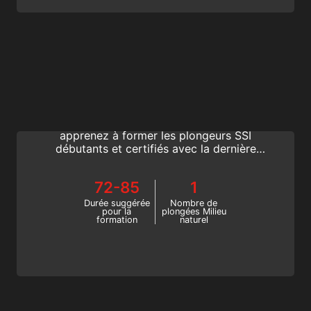
Instructor Evaluation
Devenez un Open Water Instructeur en
suivant l’Instructor Training Course et
apprenez à former les plongeurs SSI
débutants et certifiés avec la dernière
technologie de formation numérique.
Poursuivez votre formation d’instructeur de
72-85
1
plongée sous-marine ; devenez un
Instructeur SSI d’élite.
Durée suggérée
Nombre de
pour la
plongées Milieu
formation
naturel