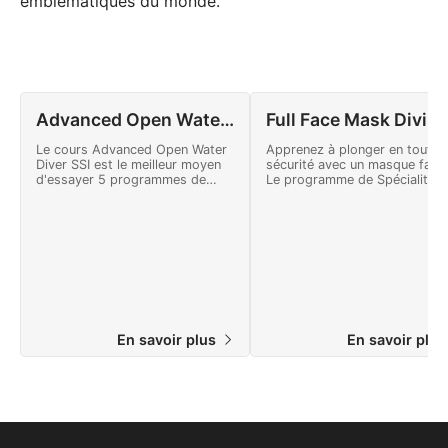
emblématiques du monde.
Advanced Open Water Diver
Full Face Mask Divin
Le cours Advanced Open Water
Apprenez à plonger en toute
Diver SSI est le meilleur moyen
sécurité avec un masque facia
d'essayer 5 programmes de
Le programme de Spécialité Fu
Spécialités différents sans
Face Mask Diving SSI aborde 
s'engager dans un programme
préparation du matériel,
complet. Poursuivez votre
l'ajustement du masque, le
formation pour devenir un
vidage du masque, la
plongeur plus confiant, réduire
manipulation du masque et le
votre consommation en air et
procédures d'urgence.
découvrir les domaines de la
plongée que vous aimez le plus.
Commencez dès aujourd'hui !
En savoir plus
En savoir plu