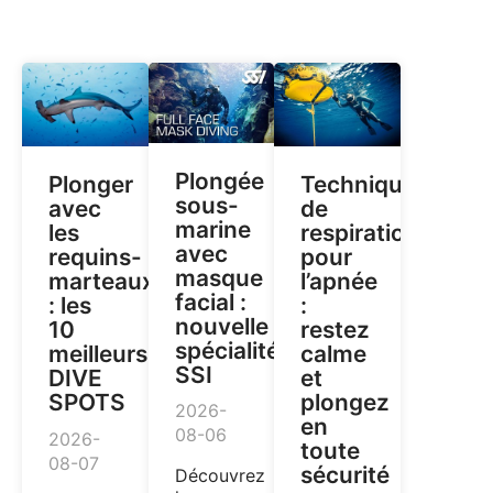
Plongée
Plonger
Techniques
sous-
avec
de
marine
les
respiration
avec
requins-
pour
masque
marteaux
l’apnée
facial :
: les
:
nouvelle
10
restez
spécialité
meilleurs
calme
SSI
DIVE
et
SPOTS
plongez
2026-
en
08-06
2026-
toute
08-07
sécurité
Découvrez