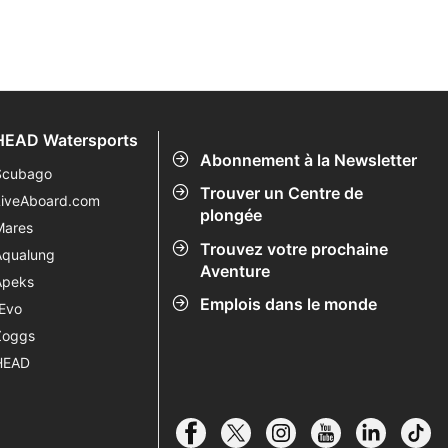
HEAD Watersports
Abonnement à la Newsletter
Scubago
Trouver un Centre de
LiveAboard.com
plongée
Mares
Trouvez votre prochaine
Aqualung
Aventure
Apeks
Emplois dans le monde
rEvo
Zoggs
HEAD