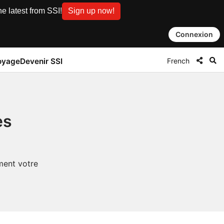
e latest from SSI!
Sign up now!
Connexion
French
oyage
Devenir SSI
es
ment votre