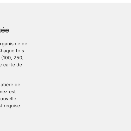
gée
organisme de
Chaque fois
 (100, 250,
e carte de
matière de
nez est
nouvelle
t requise.