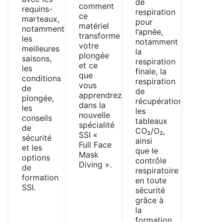
de
comment
requins-
respiration
ce
marteaux,
pour
matériel
notamment
l’apnée,
transforme
les
notamment
votre
meilleures
la
plongée
saisons,
respiration
et ce
les
finale, la
que
conditions
respiration
vous
de
de
apprendrez
plongée,
récupération,
dans la
les
les
nouvelle
conseils
tableaux
spécialité
de
CO₂/O₂,
SSI «
sécurité
ainsi
Full Face
et les
que le
Mask
options
contrôle
Diving ».
de
respiratoire
formation
en toute
SSI.
sécurité
grâce à
la
formation