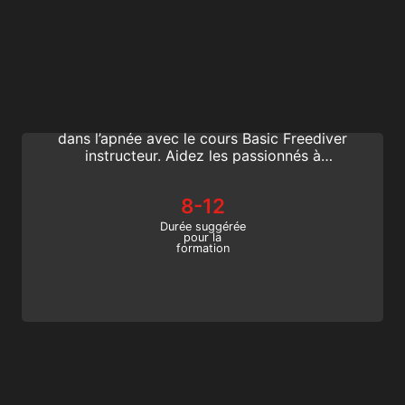
Basic Freediving Instructor
Les professionnels de plongée actifs SSI
peuvent commencer une nouvelle carrière
dans l’apnée avec le cours Basic Freediver
instructeur. Aidez les passionnés à
apprendre à plonger en apnée et montrez-
leur comment établir leur propre record de
8-12
plongée en apnée avec ce programme
d’initiation.
Durée suggérée
pour la
formation