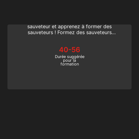
Lifeguard Instructor
Franchissez une nouvelle étape
passionnante dans votre carrière de
sauveteur et apprenez à former des
sauveteurs ! Formez des sauveteurs
professionnels. Devenez un Instructeur
Lifeguard SSI dès maintenant avec ce cours
40-56
reconnu internationalement. Commencez à
faire la différence dès aujourd’hui !
Durée suggérée
pour la
formation