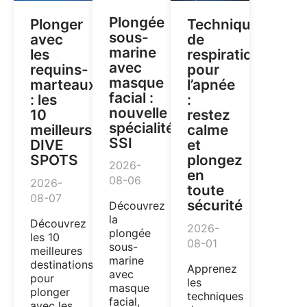
Plongée
Plonger
Techniques
sous-
avec
de
marine
les
respiration
avec
requins-
pour
masque
marteaux
l’apnée
facial :
: les
:
nouvelle
10
restez
spécialité
meilleurs
calme
SSI
DIVE
et
SPOTS
plongez
2026-
en
08-06
2026-
toute
08-07
sécurité
Découvrez
la
Découvrez
2026-
plongée
les 10
08-01
sous-
meilleures
marine
destinations
Apprenez
avec
pour
les
masque
plonger
techniques
facial,
avec les