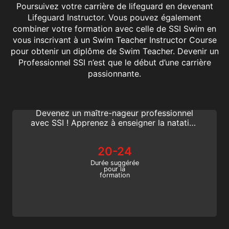
Poursuivez votre carrière de lifeguard en devenant
Lifeguard Instructor. Vous pouvez également
combiner votre formation avec celle de SSI Swim en
vous inscrivant à un Swim Teacher Instructor Course
pour obtenir un diplôme de Swim Teacher. Devenir un
Professionnel SSI n’est que le début d’une carrière
Swim Teacher Adult
passionnante.
Voulez-vous inspirer des nageurs pour la
vie ? Faire de la natation une carrière ?
Devenez un maître-nageur professionnel
avec SSI ! Apprenez à enseigner la natation
aux bébés, aux enfants ou aux adultes, des
débutants aux nageurs de compétition.
20-24
Faites la différence ! Commencez dès
aujourd’hui !
Durée suggérée
pour la
formation