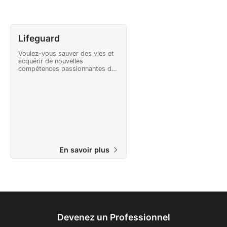
Lifeguard
Voulez-vous sauver des vies et
acquérir de nouvelles
compétences passionnantes de
sauveteur, notamment en
matière de communication, de
résolution de problèmes et de
travail en équipe ? Devenez un
Lifeguard Professionnel SSI
reconnu internationalement.
Commencez à faire la différence
dès aujourd’hui!
En savoir plus
Devenez un Professionnel