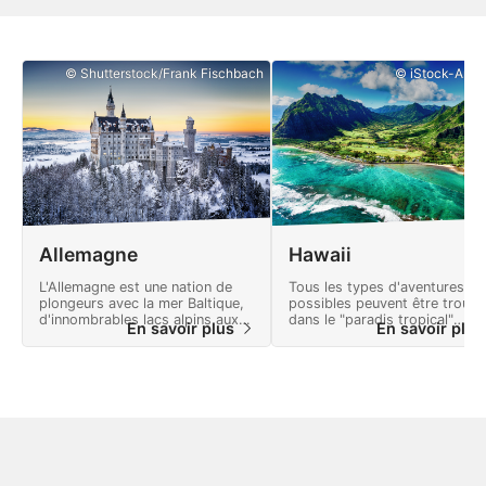
© Shutterstock/Frank Fischbach
© iStock-Art 
Allemagne
Hawaii
L'Allemagne est une nation de
Tous les types d'aventures
plongeurs avec la mer Baltique,
possibles peuvent être trouvé
d'innombrables lacs alpins aux
dans le "paradis tropical"
En savoir plus
En savoir plu
eaux cristallines et des centres
d'Hawaii, y compris des falais
de plongée en salle.
déchiquetées spectaculaires,
des volcans actifs et des eau
turquoises claires.